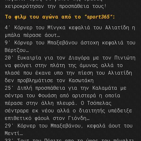
χειροκρότησαν την προσπάθεια τους!
Το φιλμ του αγώνα από το
“sport365”
:
4′ Κόρνερ του Μίνγκα κεφαλιά του Αλιατίδη η
μπάλα πέρασε άουτ…
9′ Κόρνερ του Μπαξεβάνου άστοχη κεφαλιά του
Βέρτζου…
20′ Ευκαιρία για τον Διαγόρα με τον Πινιώτη
να φεύγει στην πλάτη της άμυνας αλλά το
πλασέ που έκανε υπο την πίεση του Αλιατίδη
δεν προβλημάτισε τον Κασωτάκη
25′ Διπλή προσπάθεια για την Καλαμάτα με
σέντρα του Φουάση από αριστερά η οποία
πέρασε στην άλλη πλευρά. Ο Τσόπελας
σέντραρε εκ νέου αλλά ο διαιτητής υπέδειξε
επιθετικό φάουλ στον Γιόνδη…
29′ Κόρνερ του Μπαξεβάνου, κεφαλά άουτ του
Μεντί…
33′ Σουτ του Πέριτς απο το ύψος του πέναλτι