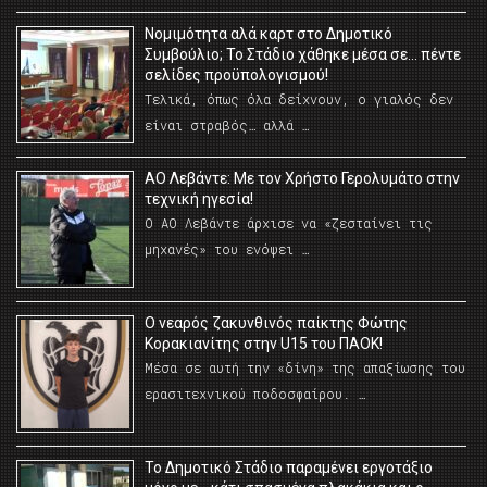
Νομιμότητα αλά καρτ στο Δημοτικό
Συμβούλιο; Το Στάδιο χάθηκε μέσα σε… πέντε
σελίδες προϋπολογισμού!
Τελικά, όπως όλα δείχνουν, ο γιαλός δεν
είναι στραβός… αλλά …
ΑΟ Λεβάντε: Με τον Χρήστο Γερολυμάτο στην
τεχνική ηγεσία!
Ο ΑΟ Λεβάντε άρχισε να «ζεσταίνει τις
μηχανές» του ενόψει …
O νεαρός ζακυνθινός παίκτης Φώτης
Κορακιανίτης στην U15 του ΠΑΟΚ!
Μέσα σε αυτή την «δίνη» της απαξίωσης του
ερασιτεχνικού ποδοσφαίρου. …
Το Δημοτικό Στάδιο παραμένει εργοτάξιο