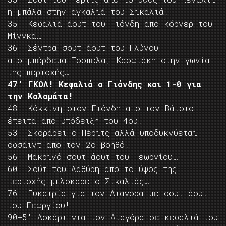
η μπάλα στην αγκαλιά του Σικαλιά!
35′ Κεφαλιά άουτ του Γιόνδη απο κόρνερ του
Μίνγκα…
36′ Σέντρα σουτ άουτ του Γλύνου
από μπέρδεμα Τσόπελα, Κασωτάκη στην γωνία
της περιοχής…
47′ ΓΚΟΛ! Κεφαλιά ο Γιόνδης και 1-0 για
την Καλαμάτα!
48′ Κόκκινη στον Γιόνδη απο τον Βάτσιο
έπειτα απο υπόδειξη του 4ου!
53′ Σκοράρει ο Πέριτς αλλά υποδυκνύεται
οφσάιντ απο τον 2ο βοηθό!
56′ Μακρινό σουτ άουτ του Γεωργίου…
60′ Σούτ του Λαθύρη απο το ύψος της
περιοχής μπλόκαρε ο Σικαλιάς…
76′ Ευκαιρία για τον Διαγόρα με σουτ άουτ
του Γεωργίου!
90+5′ Δοκάρι για τον Διαγόρα σε κεφαλιά του