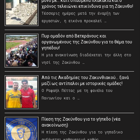
μόνο με… κάτι σπασμένα πλακάκια και ο
χρόνος τελειώνει επικίνδυνα για τη Ζάκυνθο!
Τέσσερις ημέρες μετά την έναρξη των
εργασιών, η εικόνα προκαλεί …
Πυρ ομαδόν από Βετεράνους και
οργανωμένους της Ζακύνθου για το θέμα του
γηπέδου!
Η μια ανακοίνωση διαδέχεται την άλλη στο
νησί της Ζακύνθου …
Από τις Ακαδημίες του Ζακυνθιακού… ξανά
μαζί ως αντίπαλοι με ιστορικές ομάδες!
Ο Ραφαήλ Πέττας με τη φανέλα του
Πανιωνίου και ο …
Πίεση της Ζακύνθου για το γήπεδο (νέα
ανακοίνωση)
Η πίεση της Ζακύνθου για το γηπεδικο
αυξάνεται καθημερινά καθώς …