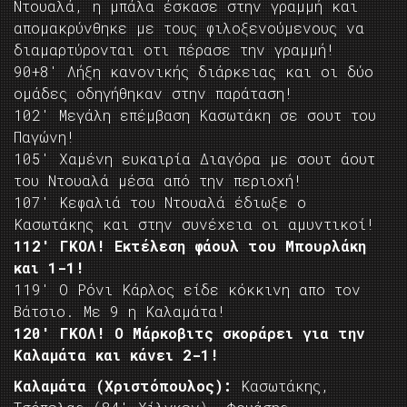
Ντουαλά, η μπάλα έσκασε στην γραμμή και
απομακρύνθηκε με τους φιλοξενούμενους να
διαμαρτύρονται οτι πέρασε την γραμμή!
90+8′ Λήξη κανονικής διάρκειας και οι δύο
ομάδες οδηγήθηκαν στην παράταση!
102′ Μεγάλη επέμβαση Κασωτάκη σε σουτ του
Παγώνη!
105′ Χαμένη ευκαιρία Διαγόρα με σουτ άουτ
του Ντουαλά μέσα από την περιοχή!
107′ Κεφαλιά του Ντουαλά έδιωξε ο
Κασωτάκης και στην συνέχεια οι αμυντικοί!
112′ ΓΚΟΛ! Εκτέλεση φάουλ του Μπουρλάκη
και 1-1!
119′ Ο Ρόνι Κάρλος είδε κόκκινη απο τον
Βάτσιο. Με 9 η Καλαμάτα!
120′ ΓΚΟΛ! Ο Μάρκοβιτς σκοράρει για την
Καλαμάτα και κάνει 2-1!
Καλαμάτα (Χριστόπουλος):
Κασωτάκης,