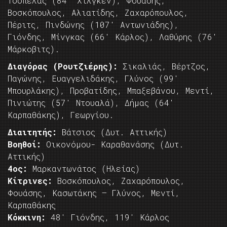
Τσόπελας (84′ Χίλγκεν), Φουάσης,
Βοσκόπουλος, Αλιατίδης, Ζαχαρόπουλος,
Πέριτς, Πινδώνης (107′ Αντωνιάδης),
Γιόνδης, Μίνγκας (66′ Κάρλος), Λαθύρης (76′
Μάρκοβιτς).
Διαγόρας (Ρουτζιέρης):
Σικαλιάς, Βέρτζος,
Παγώνης, Ευαγγελιδάκης, Γλύνος (99′
Μπουρλάκης), Προβατίδης, Μπαξεβάνου, Μεντί,
Πινιώτης (57′ Ντουαλά), Δήμας (64′
Καρπαθάκης), Γεωργίου.
Διαιτητής:
Βάτσιος (Δυτ. Αττικής)
Βοηθοί:
Οικονόμου- Καραθανάσης (Δυτ.
Αττικής)
4ος:
Μαρκαντωνάτος (Ηλείας)
Κίτρινες:
Βοσκόπουλος, Ζαχαρόπουλος,
Φουάσης, Κασωτάκης – Γλύνος, Μεντί,
Καρπαθάκης
Κόκκινη:
48′ Γιόνδης, 119′ Κάρλος