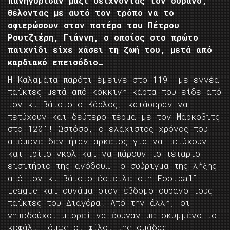
πανηγύρισαν μαζί δείχνοντας τον ουρανό,
θέλοντας με αυτό τον τρόπο να το
αφιερώσουν στον πατέρα του Πέτρου
Ρουτζιέρη, Γιάννη, ο οποίος στο πρώτο
παιχνίδι είχε χάσει τη ζωή του, μετά από
καρδιακό επεισόδιο…
Η Καλαμάτα παρότι έμεινε στο 119′ με εννέα
παίκτες μετά από κόκκινη κάρτα που είδε από
τον κ. Βάτσιο ο Κάρλος, κατάφεραν να
πετύχουν και δεύτερο τέρμα με τον Μάρκοβιτς
στο 120′! Ωστόσο, ο ελάχιστος χρόνος που
απέμενε δεν ήταν αρκετός για να πετύχουν
και τρίτο γκολ και να πάρουν το τέταρτο
εισιτήριο της ανόδου… Το σφύριγμα της λήξης
από τον κ. Βάτσιο έστειλε στη Football
League και συνάμα στον έβδομο ουρανό τους
παίκτες του Διαγόρα! Από την άλλη, οι
γηπεδούχοι μπορεί να έφυγαν με σκυμμένο το
κεφάλι, όμως οι φίλοι της ομάδας