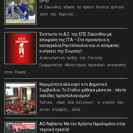
(0-0)
Η Ζάκυνθος έδωσε το πρώτο δυνατό φιλικό
τεστ της θερινής …
Έκπτωτο το Δ.Σ. της ΕΠΣ Ζακύνθου με
απόφαση της ΓΓΑ – Στο προσκήνιο η
καταγγελία Ραυτόπουλου και οι επόμενες
κινήσεις της Ένωσης!
Διαπιστωτική πράξη της Γενικής
Γραμματείας Αθλητισμού προκαλεί ανατροπές
στην Ένωση …
Νομιμότητα αλά καρτ στο Δημοτικό
Συμβούλιο; Το Στάδιο χάθηκε μέσα σε… πέντε
σελίδες προϋπολογισμού!
Τελικά, όπως όλα δείχνουν, ο γιαλός δεν
είναι στραβός… αλλά …
ΑΟ Λεβάντε: Με τον Χρήστο Γερολυμάτο στην
τεχνική ηγεσία!