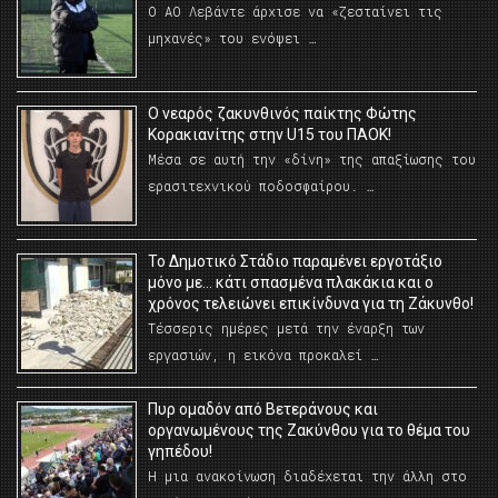
Ο ΑΟ Λεβάντε άρχισε να «ζεσταίνει τις
μηχανές» του ενόψει …
O νεαρός ζακυνθινός παίκτης Φώτης
Κορακιανίτης στην U15 του ΠΑΟΚ!
Μέσα σε αυτή την «δίνη» της απαξίωσης του
ερασιτεχνικού ποδοσφαίρου. …
Το Δημοτικό Στάδιο παραμένει εργοτάξιο
μόνο με… κάτι σπασμένα πλακάκια και ο
χρόνος τελειώνει επικίνδυνα για τη Ζάκυνθο!
Τέσσερις ημέρες μετά την έναρξη των
εργασιών, η εικόνα προκαλεί …
Πυρ ομαδόν από Βετεράνους και
οργανωμένους της Ζακύνθου για το θέμα του
γηπέδου!
Η μια ανακοίνωση διαδέχεται την άλλη στο