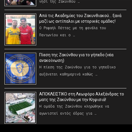
νησί της Ζακύνθου …
Από τις Ακαδημίες του Ζακυνθιακού… ξανά
μαζί ως αντίπαλοι με ιστορικές ομάδες!
Ο Ραφαήλ Πέττας με τη φανέλα του
Πανιωνίου και ο …
Πίεση της Ζακύνθου για το γήπεδο (νέα
ανακοίνωση)
Η πίεση της Ζακύνθου για το γηπεδικο
αυξάνεται καθημερινά καθώς …
AΠΟΚΛΕΙΣΤΙΚΟ στη Λεωφόρο Αλεξάνδρας το
ματς της Ζακύνθου με την Κηφισιά!
Η ομάδα της Ζακύνθου κληρώθηκε να
αγωνιστεί εντός έδρας για …