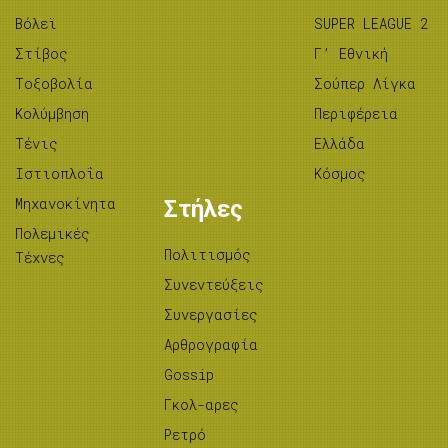
Βόλεϊ
SUPER LEAGUE 2
Στίβος
Γ’ Εθνική
Tοξοβολία
Σούπερ Λίγκα
Κολύμβηση
Περιφέρεια
Τένις
Ελλάδα
Ιστιοπλοΐα
Κόσμος
Μηχανοκίνητα
Στήλες
Πολεμικές
Πολιτισμός
Τέχνες
Συνεντεύξεις
Συνεργασίες
Αρθρογραφία
Gossip
Γκολ-αρες
Ρετρό