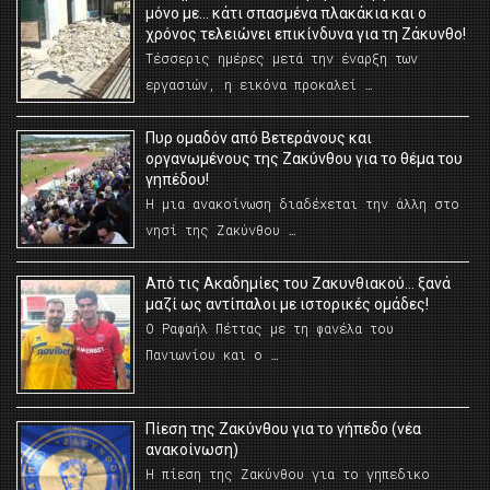
μόνο με… κάτι σπασμένα πλακάκια και ο
χρόνος τελειώνει επικίνδυνα για τη Ζάκυνθο!
Τέσσερις ημέρες μετά την έναρξη των
εργασιών, η εικόνα προκαλεί …
Πυρ ομαδόν από Βετεράνους και
οργανωμένους της Ζακύνθου για το θέμα του
γηπέδου!
Η μια ανακοίνωση διαδέχεται την άλλη στο
νησί της Ζακύνθου …
Από τις Ακαδημίες του Ζακυνθιακού… ξανά
μαζί ως αντίπαλοι με ιστορικές ομάδες!
Ο Ραφαήλ Πέττας με τη φανέλα του
Πανιωνίου και ο …
Πίεση της Ζακύνθου για το γήπεδο (νέα
ανακοίνωση)
Η πίεση της Ζακύνθου για το γηπεδικο