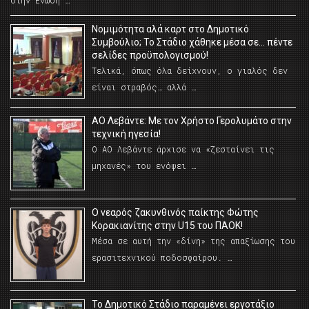
Νομιμότητα αλά καρτ στο Δημοτικό
Συμβούλιο; Το Στάδιο χάθηκε μέσα σε… πέντε
σελίδες προϋπολογισμού!
Τελικά, όπως όλα δείχνουν, ο γιαλός δεν
είναι στραβός… αλλά …
ΑΟ Λεβάντε: Με τον Χρήστο Γερολυμάτο στην
τεχνική ηγεσία!
Ο ΑΟ Λεβάντε άρχισε να «ζεσταίνει τις
μηχανές» του ενόψει …
O νεαρός ζακυνθινός παίκτης Φώτης
Κορακιανίτης στην U15 του ΠΑΟΚ!
Μέσα σε αυτή την «δίνη» της απαξίωσης του
ερασιτεχνικού ποδοσφαίρου. …
Το Δημοτικό Στάδιο παραμένει εργοτάξιο