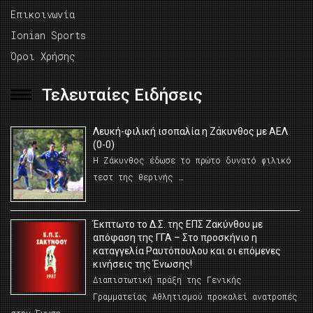
Επικοινωνία
Ionian Sports
Όροι Χρήσης
Τελευταίες Ειδήσεις
Λευκή-φιλική ισοπαλία η Ζάκυνθος με ΑΕΛ
(0-0)
Η Ζάκυνθος έδωσε το πρώτο δυνατό φιλικό
τεστ της θερινής …
Έκπτωτο το Δ.Σ. της ΕΠΣ Ζακύνθου με
απόφαση της ΓΓΑ – Στο προσκήνιο η
καταγγελία Ραυτόπουλου και οι επόμενες
κινήσεις της Ένωσης!
Διαπιστωτική πράξη της Γενικής
Γραμματείας Αθλητισμού προκαλεί ανατροπές
στην Ένωση …