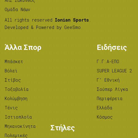
ΑΠΣ Ζάκυνθος
Ομάδα Νέων
All rights reserved
Ionian Sports
.
Developed & Powered by
GeeSmo
.
Άλλα Σπορ
Ειδήσεις
Μπάσκετ
Γ.Γ.Α-ΕΠΟ
Βόλεϊ
SUPER LEAGUE 2
Στίβος
Γ’ Εθνική
Tοξοβολία
Σούπερ Λίγκα
Κολύμβηση
Περιφέρεια
Τένις
Ελλάδα
Ιστιοπλοΐα
Κόσμος
Μηχανοκίνητα
Στήλες
Πολεμικές