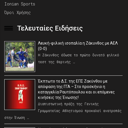
Ionian Sports
Όροι Χρήσης
Τελευταίες Ειδήσεις
Λευκή-φιλική ισοπαλία η Ζάκυνθος με ΑΕΛ
(0-0)
Η Ζάκυνθος έδωσε το πρώτο δυνατό φιλικό
τεστ της θερινής …
Έκπτωτο το Δ.Σ. της ΕΠΣ Ζακύνθου με
απόφαση της ΓΓΑ – Στο προσκήνιο η
καταγγελία Ραυτόπουλου και οι επόμενες
κινήσεις της Ένωσης!
Διαπιστωτική πράξη της Γενικής
Γραμματείας Αθλητισμού προκαλεί ανατροπές
στην Ένωση …