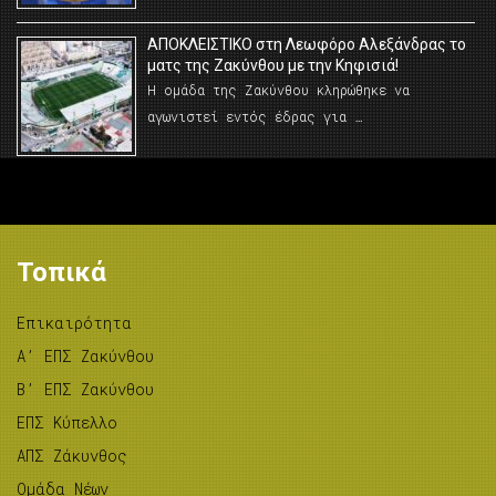
AΠΟΚΛΕΙΣΤΙΚΟ στη Λεωφόρο Αλεξάνδρας το
ματς της Ζακύνθου με την Κηφισιά!
Η ομάδα της Ζακύνθου κληρώθηκε να
αγωνιστεί εντός έδρας για …
Τοπικά
Επικαιρότητα
A’ ΕΠΣ Ζακύνθου
B’ ΕΠΣ Ζακύνθου
ΕΠΣ Κύπελλο
ΑΠΣ Ζάκυνθος
Ομάδα Νέων