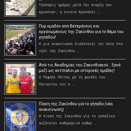
Τέσσερις ημέρες μετά την έναρξη των
εργασιών, η εικόνα προκαλεί …
Πυρ ομαδόν από Βετεράνους και
οργανωμένους της Ζακύνθου για το θέμα του
γηπέδου!
Η μια ανακοίνωση διαδέχεται την άλλη στο
νησί της Ζακύνθου …
Από τις Ακαδημίες του Ζακυνθιακού… ξανά
μαζί ως αντίπαλοι με ιστορικές ομάδες!
Ο Ραφαήλ Πέττας με τη φανέλα του
Πανιωνίου και ο …
Πίεση της Ζακύνθου για το γήπεδο (νέα
ανακοίνωση)
Η πίεση της Ζακύνθου για το γηπεδικο
αυξάνεται καθημερινά καθώς …