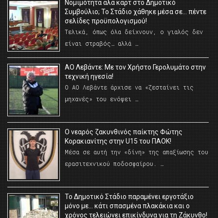
Νομιμότητα αλά καρτ στο Δημοτικό
Συμβούλιο; Το Στάδιο χάθηκε μέσα σε… πέντε
σελίδες προϋπολογισμού!
Τελικά, όπως όλα δείχνουν, ο γιαλός δεν
είναι στραβός… αλλά …
ΑΟ Λεβάντε: Με τον Χρήστο Γερολυμάτο στην
τεχνική ηγεσία!
Ο ΑΟ Λεβάντε άρχισε να «ζεσταίνει τις
μηχανές» του ενόψει …
O νεαρός ζακυνθινός παίκτης Φώτης
Κορακιανίτης στην U15 του ΠΑΟΚ!
Μέσα σε αυτή την «δίνη» της απαξίωσης του
ερασιτεχνικού ποδοσφαίρου. …
Το Δημοτικό Στάδιο παραμένει εργοτάξιο
μόνο με… κάτι σπασμένα πλακάκια και ο
χρόνος τελειώνει επικίνδυνα για τη Ζάκυνθο!