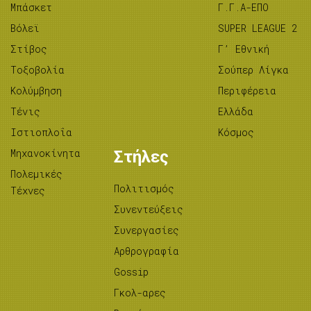
Μπάσκετ
Γ.Γ.Α-ΕΠΟ
Βόλεϊ
SUPER LEAGUE 2
Στίβος
Γ’ Εθνική
Tοξοβολία
Σούπερ Λίγκα
Κολύμβηση
Περιφέρεια
Τένις
Ελλάδα
Ιστιοπλοΐα
Κόσμος
Μηχανοκίνητα
Στήλες
Πολεμικές
Πολιτισμός
Τέχνες
Συνεντεύξεις
Συνεργασίες
Αρθρογραφία
Gossip
Γκολ-αρες