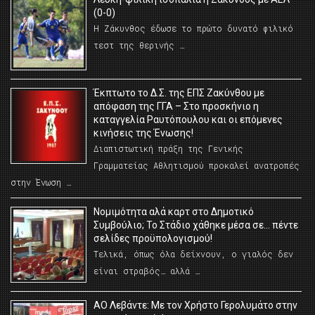
(0-0)
Η Ζάκυνθος έδωσε το πρώτο δυνατό φιλικό
τεστ της θερινής …
Έκπτωτο το Δ.Σ. της ΕΠΣ Ζακύνθου με
απόφαση της ΓΓΑ – Στο προσκήνιο η
καταγγελία Ραυτόπουλου και οι επόμενες
κινήσεις της Ένωσης!
Διαπιστωτική πράξη της Γενικής
Γραμματείας Αθλητισμού προκαλεί ανατροπές
στην Ένωση …
Νομιμότητα αλά καρτ στο Δημοτικό
Συμβούλιο; Το Στάδιο χάθηκε μέσα σε… πέντε
σελίδες προϋπολογισμού!
Τελικά, όπως όλα δείχνουν, ο γιαλός δεν
είναι στραβός… αλλά …
ΑΟ Λεβάντε: Με τον Χρήστο Γερολυμάτο στην