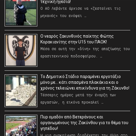
τεχνική ηγεσία!
Ο ΑΟ Λεβάντε άρχισε να «ζεσταίνει τις
μηχανές» του ενόψει …
O νεαρός ζακυνθινός παίκτης Φώτης
Κορακιανίτης στην U15 του ΠΑΟΚ!
Μέσα σε αυτή την «δίνη» της απαξίωσης του
ερασιτεχνικού ποδοσφαίρου. …
Το Δημοτικό Στάδιο παραμένει εργοτάξιο
μόνο με… κάτι σπασμένα πλακάκια και ο
χρόνος τελειώνει επικίνδυνα για τη Ζάκυνθο!
Τέσσερις ημέρες μετά την έναρξη των
εργασιών, η εικόνα προκαλεί …
Πυρ ομαδόν από Βετεράνους και
οργανωμένους της Ζακύνθου για το θέμα του
γηπέδου!
Η μια ανακοίνωση διαδέχεται την άλλη στο