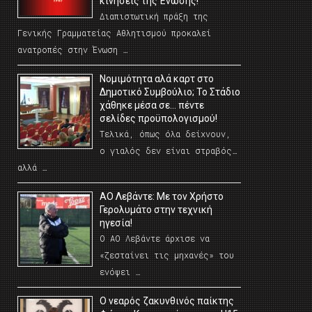
κινήσεις της Ένωσης!
Διαπιστωτική πράξη της
Γενικής Γραμματείας Αθλητισμού προκαλεί
ανατροπές στην Ένωση …
Νομιμότητα αλά καρτ στο
Δημοτικό Συμβούλιο; Το Στάδιο
χάθηκε μέσα σε… πέντε
σελίδες προϋπολογισμού!
Τελικά, όπως όλα δείχνουν,
ο γιαλός δεν είναι στραβός…
αλλά …
ΑΟ Λεβάντε: Με τον Χρήστο
Γερολυμάτο στην τεχνική
ηγεσία!
Ο ΑΟ Λεβάντε άρχισε να
«ζεσταίνει τις μηχανές» του
ενόψει …
O νεαρός ζακυνθινός παίκτης