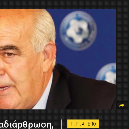
ναδιάρθρωση,
Γ.Γ.Α-ΕΠΟ