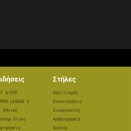
ιδήσεις
Στήλες
.Γ.Α-ΕΠΟ
Πολιτισμός
UPER LEAGUE 2
Συνεντεύξεις
’ Εθνική
Συνεργασίες
ούπερ Λίγκα
Αρθρογραφία
εριφέρεια
Gossip