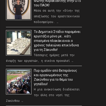
Φώτης Κορακιανίτης στην U15
του ΠΑΟΚ!
Μέσα σε αυτή την «δίνη» της
απαξίωσης του ερασιτεχνικού
ποδοσφαίρου. …
Το Δημοτικό Στάδιο παραμένει
εργοτάξιο μόνο με… κάτι
σπασμένα πλακάκια και ο
χρόνος τελειώνει επικίνδυνα
για τη Ζάκυνθο!
Τέσσερις ημέρες μετά την
έναρξη των εργασιών, η εικόνα προκαλεί …
Πυρ ομαδόν από Βετεράνους
και οργανωμένους της
Ζακύνθου για το θέμα του
γηπέδου!
Η μια ανακοίνωση διαδέχεται
την άλλη στο νησί της
Ζακύνθου …