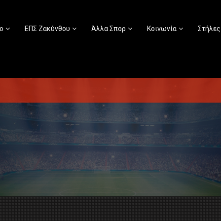
ο
ΕΠΣ Ζακύνθου
Άλλα Σπορ
Κοινωνία
Στήλες