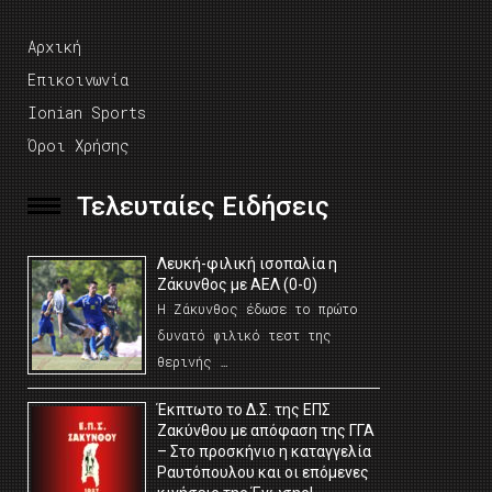
Αρχική
Επικοινωνία
Ionian Sports
Όροι Χρήσης
Τελευταίες Ειδήσεις
Λευκή-φιλική ισοπαλία η
Ζάκυνθος με ΑΕΛ (0-0)
Η Ζάκυνθος έδωσε το πρώτο
δυνατό φιλικό τεστ της
θερινής …
Έκπτωτο το Δ.Σ. της ΕΠΣ
Ζακύνθου με απόφαση της ΓΓΑ
– Στο προσκήνιο η καταγγελία
Ραυτόπουλου και οι επόμενες