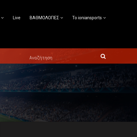
Live
ΒΑΘΜΟΛΟΓΙΕΣ
Το ioniansports