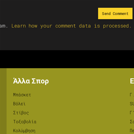
pam.
Learn how your comment data is processed.
Άλλα Σπορ
Ε
Μπάσκετ
Γ
Βόλεϊ
S
Στίβος
Γ
Tοξοβολία
Σ
Κολύμβηση
Π