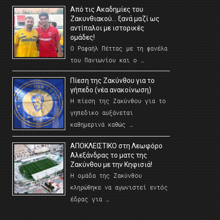
Από τις Ακαδημίες του
Ζακυνθιακού… ξανά μαζί ως
αντίπαλοι με ιστορικές
ομάδες!
Ο Ραφαήλ Πέττας με τη φανέλα
του Πανιωνίου και ο …
Πίεση της Ζακύνθου για το
γήπεδο (νέα ανακοίνωση)
Η πίεση της Ζακύνθου για το
γηπεδικο αυξάνεται
καθημερινά καθώς …
AΠΟΚΛΕΙΣΤΙΚΟ στη Λεωφόρο
Αλεξάνδρας το ματς της
Ζακύνθου με την Κηφισιά!
Η ομάδα της Ζακύνθου
κληρώθηκε να αγωνιστεί εντός
έδρας για …