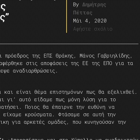
ές
By
Δημήτρης
Πέττας
ς”
Μάι 4, 2020
Αφήστε σχόλιο
ι πρόεδρος της ΕΠΣ Θράκης, Μάνος Γαβριηλίδης,
αφέρθηκε στις αποφάσεις της ΕΕ της ΕΠΟ για τα
λεψε αναδιαρθρώσεις.
α και είναι θέμα επιστημόνων πως θα εξελιχθεί.
αι γι’ αυτό είδαμε πως μόνη λύση για το
ματήσει. Ποιος θα έπαιρνε την ευθύνη να
υ είχαμε κρούσματα. Φτάσαμε σε αυτή την
δικη για αρκετές ομάδες, που κυνηγούσαν την
Σ:
«Αποφασίσαμε και στο Κύπελλο να αναδειχτούν