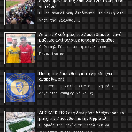
οργανωμένους της Ζακύνθου για το θέμα του
γηπέδου!
Η μια ανακοίνωση διαδέχεται την άλλη στο
νησί της Ζακύνθου …
Από τις Ακαδημίες του Ζακυνθιακού… ξανά
μαζί ως αντίπαλοι με ιστορικές ομάδες!
Ο Ραφαήλ Πέττας με τη φανέλα του
Πανιωνίου και ο …
Πίεση της Ζακύνθου για το γήπεδο (νέα
ανακοίνωση)
Η πίεση της Ζακύνθου για το γηπεδικο
αυξάνεται καθημερινά καθώς …
AΠΟΚΛΕΙΣΤΙΚΟ στη Λεωφόρο Αλεξάνδρας το
ματς της Ζακύνθου με την Κηφισιά!
Η ομάδα της Ζακύνθου κληρώθηκε να