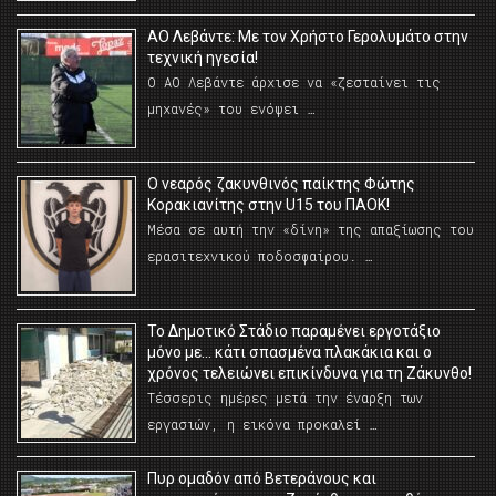
ΑΟ Λεβάντε: Με τον Χρήστο Γερολυμάτο στην
τεχνική ηγεσία!
Ο ΑΟ Λεβάντε άρχισε να «ζεσταίνει τις
μηχανές» του ενόψει …
O νεαρός ζακυνθινός παίκτης Φώτης
Κορακιανίτης στην U15 του ΠΑΟΚ!
Μέσα σε αυτή την «δίνη» της απαξίωσης του
ερασιτεχνικού ποδοσφαίρου. …
Το Δημοτικό Στάδιο παραμένει εργοτάξιο
μόνο με… κάτι σπασμένα πλακάκια και ο
χρόνος τελειώνει επικίνδυνα για τη Ζάκυνθο!
Τέσσερις ημέρες μετά την έναρξη των
εργασιών, η εικόνα προκαλεί …
Πυρ ομαδόν από Βετεράνους και