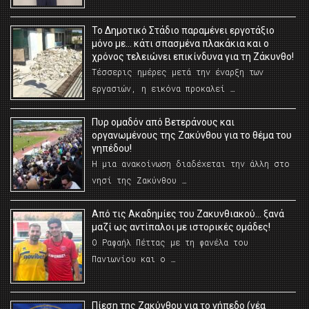
Το Δημοτικό Στάδιο παραμένει εργοτάξιο
μόνο με… κάτι σπασμένα πλακάκια και ο
χρόνος τελειώνει επικίνδυνα για τη Ζάκυνθο!
Τέσσερις ημέρες μετά την έναρξη των
εργασιών, η εικόνα προκαλεί …
Πυρ ομαδόν από Βετεράνους και
οργανωμένους της Ζακύνθου για το θέμα του
γηπέδου!
Η μια ανακοίνωση διαδέχεται την άλλη στο
νησί της Ζακύνθου …
Από τις Ακαδημίες του Ζακυνθιακού… ξανά
μαζί ως αντίπαλοι με ιστορικές ομάδες!
Ο Ραφαήλ Πέττας με τη φανέλα του
Πανιωνίου και ο …
Πίεση της Ζακύνθου για το γήπεδο (νέα