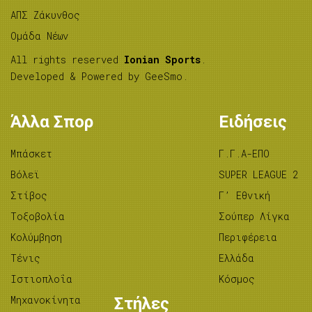
ΑΠΣ Ζάκυνθος
Ομάδα Νέων
All rights reserved
Ionian Sports
.
Developed & Powered by
GeeSmo
.
Άλλα Σπορ
Ειδήσεις
Μπάσκετ
Γ.Γ.Α-ΕΠΟ
Βόλεϊ
SUPER LEAGUE 2
Στίβος
Γ’ Εθνική
Tοξοβολία
Σούπερ Λίγκα
Κολύμβηση
Περιφέρεια
Τένις
Ελλάδα
Ιστιοπλοΐα
Κόσμος
Μηχανοκίνητα
Στήλες