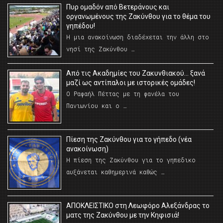
Πυρ ομαδόν από Βετεράνους και
οργανωμένους της Ζακύνθου για το θέμα του
γηπέδου!
Η μια ανακοίνωση διαδέχεται την άλλη στο
νησί της Ζακύνθου …
Από τις Ακαδημίες του Ζακυνθιακού… ξανά
μαζί ως αντίπαλοι με ιστορικές ομάδες!
Ο Ραφαήλ Πέττας με τη φανέλα του
Πανιωνίου και ο …
Πίεση της Ζακύνθου για το γήπεδο (νέα
ανακοίνωση)
Η πίεση της Ζακύνθου για το γηπεδικο
αυξάνεται καθημερινά καθώς …
AΠΟΚΛΕΙΣΤΙΚΟ στη Λεωφόρο Αλεξάνδρας το
ματς της Ζακύνθου με την Κηφισιά!