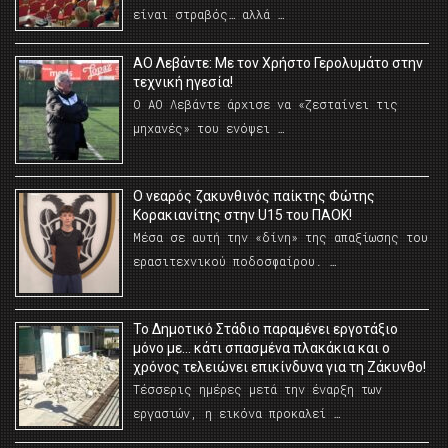
είναι στραβός… αλλά …
ΑΟ Λεβάντε: Με τον Χρήστο Γερολυμάτο στην
τεχνική ηγεσία!
Ο ΑΟ Λεβάντε άρχισε να «ζεσταίνει τις
μηχανές» του ενόψει …
O νεαρός ζακυνθινός παίκτης Φώτης
Κορακιανίτης στην U15 του ΠΑΟΚ!
Μέσα σε αυτή την «δίνη» της απαξίωσης του
ερασιτεχνικού ποδοσφαίρου. …
Το Δημοτικό Στάδιο παραμένει εργοτάξιο
μόνο με… κάτι σπασμένα πλακάκια και ο
χρόνος τελειώνει επικίνδυνα για τη Ζάκυνθο!
Τέσσερις ημέρες μετά την έναρξη των
εργασιών, η εικόνα προκαλεί …