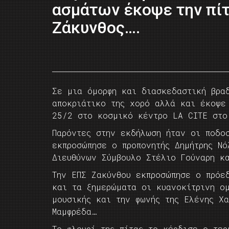
ασμάτων έκοψε την πίτ
Ζάκυνθος….
Σε μια όμορφη και διασκεδαστική βρα
αποκριάτικο της χορό αλλά και έκοψε
25/2 στο κοσμικό κέντρο LA CITE στο
Παρόντες στην εκδήλωση ήταν οι ποδο
εκπροσώπησε ο προπονητής Δημήτρης Νό
Διευθύνων Σύμβουλο Στέλιο Γούναρη κ
Την ΕΠΣ Ζακύνθου εκπροσώπησε ο πρόε
και τα ξημερώματα οι κυανοκίτρινη ο
μουσικής και την φωνής της Ελένης Χα
Μαμφρέδα…
Το φλουρί της πίτας το κέρδισε ο τερ