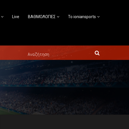
Live
ΒΑΘΜΟΛΟΓΙΕΣ
Το ioniansports