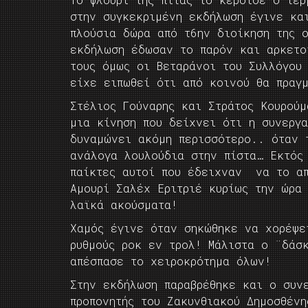
στην συγκεκριμένη εκδήλωση έγινε κα
πλούσια δώρα από τ6ην διοίκηση της 
εκδήλωση έδωσαν το παρόν και αρκετο
τους όμως οι Βεταράνοι του Συλλόγου
είχε ειπωθεί ότι από κοινού θα πραγ
Στέλιος Γούναρης και Στράτος Κουρού
μια κίνηση που δείχνει ότι η συνεργ
δυναμώνει ακόμη περισσότερο.. όταν 
ανάλογα λουλούδια στην πίστα… Εκτός
παίκτες αυτοί που έδειχναν να το απ
Αμουρί Σαλέχ Εριτριέ κυρίως την ώρα
λαϊκά ακούσματα!
Χαμός έγινε όταν σηκώθηκε να χορέψε
ρυθμούς ροκ εν τρολ! Μάλιστα ο ¨δάσκ
απέσπασε το χειροκρότημα όλων!
Στην εκδήλωση παραβρέθηκε και ο συν
προπονητής του Ζακυνθιακού Δημοσθέν