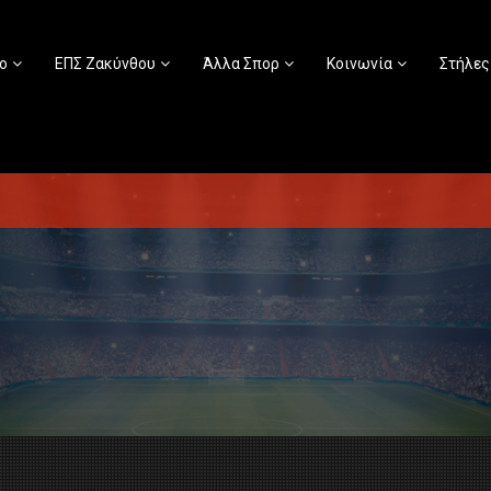
ο
ΕΠΣ Ζακύνθου
Άλλα Σπορ
Κοινωνία
Στήλες