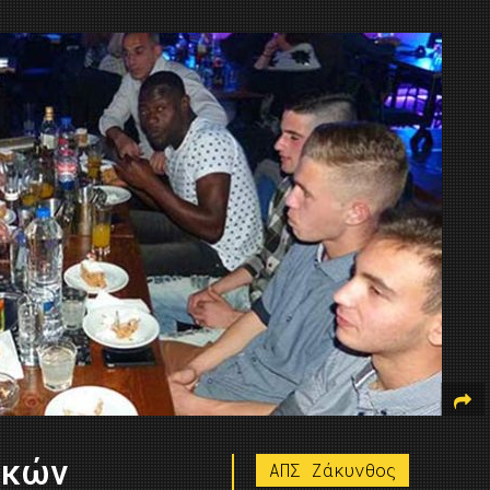
ϊκών
ΑΠΣ Ζάκυνθος