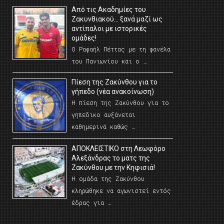
Από τις Ακαδημίες του
Ζακυνθιακού… ξανά μαζί ως
αντίπαλοι με ιστορικές
ομάδες!
Ο Ραφαήλ Πέττας με τη φανέλα
του Πανιωνίου και ο …
Πίεση της Ζακύνθου για το
γήπεδο (νέα ανακοίνωση)
Η πίεση της Ζακύνθου για το
γηπεδικο αυξάνεται
καθημερινά καθώς …
AΠΟΚΛΕΙΣΤΙΚΟ στη Λεωφόρο
Αλεξάνδρας το ματς της
Ζακύνθου με την Κηφισιά!
Η ομάδα της Ζακύνθου
κληρώθηκε να αγωνιστεί εντός
έδρας για …