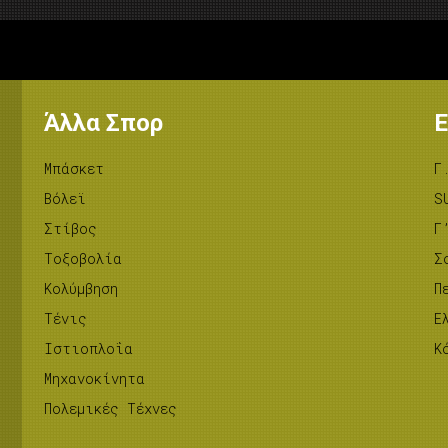
Άλλα Σπορ
Ε
Μπάσκετ
Γ
Βόλεϊ
S
Στίβος
Γ
Tοξοβολία
Σ
Κολύμβηση
Π
Τένις
Ε
Ιστιοπλοΐα
Κ
Μηχανοκίνητα
Πολεμικές Τέχνες