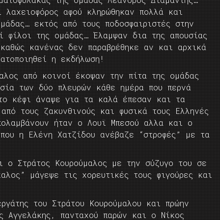
ι λαχειοφόρος αφού κληρώθηκαν πολλά και
ομάδας… εκτός από τους ποδοσφαιριστές στην
ί φίλοι της ομάδας… Έλαμψαν δια της απουσίας
 καθώς κανένας δεν παραβρέθηκε αν και αρχικά
ματοποιηθεί η εκδήλωση!
μαλος από κοινοί έκοψαν την πίτα της ομάδας
ασία των δύο πλευρών κάθε ημέρα που περνά
το κέφι άναψε για τα καλά έπεσαν και τα
 από τους ζακυνθινούς και φυσικά τους Ελληνές
ολαμβάνουν ήταν ο Λουϊ Μπεσού αλλα και ο
 που η Ελένη Χατζίδου ανέβαζε “στροφές” με τα
ι ο Στράτος Κουρούμαλος με την σύζυγο του σε
αλος” μάγεψε τις χορευτικές τους φιγούρες και
εργάτης του Στράτου Κουρούμαλου και πρώην
ης Αγγελάκης, πανταχού παρών και ο Νίκος