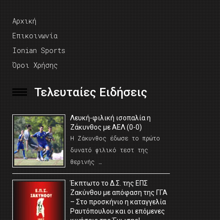
Αρχική
Επικοινωνία
Ionian Sports
Όροι Χρήσης
Τελευταίες Ειδήσεις
Λευκή-φιλική ισοπαλία η
Ζάκυνθος με ΑΕΛ (0-0)
Η Ζάκυνθος έδωσε το πρώτο
δυνατό φιλικό τεστ της
θερινής …
Έκπτωτο το Δ.Σ. της ΕΠΣ
Ζακύνθου με απόφαση της ΓΓΑ
– Στο προσκήνιο η καταγγελία
Ραυτόπουλου και οι επόμενες