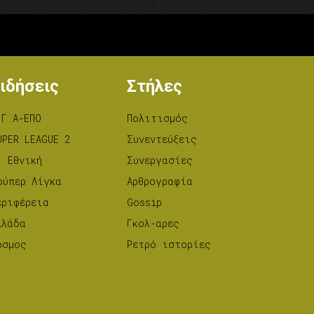
ιδήσεις
Στήλες
.Γ.Α-ΕΠΟ
Πολιτισμός
UPER LEAGUE 2
Συνεντεύξεις
’ Εθνική
Συνεργασίες
ούπερ Λίγκα
Αρθρογραφία
εριφέρεια
Gossip
λλάδα
Γκολ-αρες
όσμος
Ρετρό ιστορίες