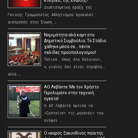
κινήσεις της Ένωσης!
Διαπιστωτική πράξη της
Γενικής Γραμματείας Αθλητισμού προκαλεί
ανατροπές στην Ένωση …
Νομιμότητα αλά καρτ στο
Δημοτικό Συμβούλιο; Το Στάδιο
χάθηκε μέσα σε… πέντε
σελίδες προϋπολογισμού!
Τελικά, όπως όλα δείχνουν,
ο γιαλός δεν είναι στραβός…
αλλά …
ΑΟ Λεβάντε: Με τον Χρήστο
Γερολυμάτο στην τεχνική
ηγεσία!
Ο ΑΟ Λεβάντε άρχισε να
«ζεσταίνει τις μηχανές» του
ενόψει …
O νεαρός ζακυνθινός παίκτης