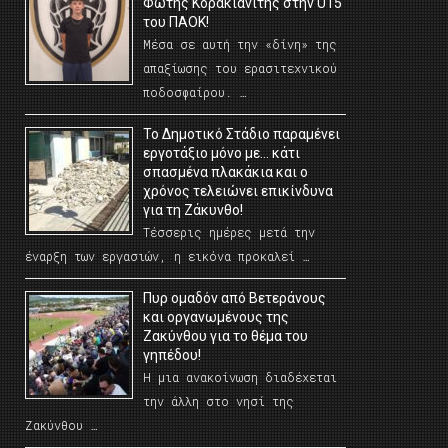
Φώτης Κορακιανίτης στην U15
του ΠΑΟΚ!
Μέσα σε αυτή την «δίνη» της
απαξίωσης του ερασιτεχνικού
ποδοσφαίρου. …
Το Δημοτικό Στάδιο παραμένει
εργοτάξιο μόνο με… κάτι
σπασμένα πλακάκια και ο
χρόνος τελειώνει επικίνδυνα
για τη Ζάκυνθο!
Τέσσερις ημέρες μετά την
έναρξη των εργασιών, η εικόνα προκαλεί …
Πυρ ομαδόν από Βετεράνους
και οργανωμένους της
Ζακύνθου για το θέμα του
γηπέδου!
Η μια ανακοίνωση διαδέχεται
την άλλη στο νησί της
Ζακύνθου …