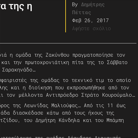
α της η
By
Δημήτρης
Πέττας
Φεβ 26, 2017
Αφήστε σχόλιο
διά η ομάδα της Ζακύνθου πραγματοποίησε τον
 και την πρωτοχρονιάτικη πίτα της το Σάββατο
 Σαρακηνάδο…
σφαιριστές της ομάδας το τεχνικό τιμ το οποίο
λης και η διοίκηση που εκπροσωπήθηκε από τον
αι τον μέλλοντα Αντιπρόεδρο Στράτο Κουρούμαλο…
δρος της Λεωνίδας Μαλιούφας… Από τις 11 έως
μάδα διασκέδασε κάτω από τους ήχους της
τζίδου, του Δημήτρη Κάνδηλα και του Μπάμπη
ματοφύλακας της ομάδας Λέανδρος Διαμαντής…