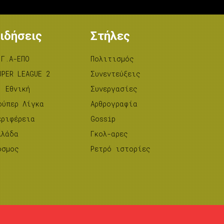
ιδήσεις
Στήλες
.Γ.Α-ΕΠΟ
Πολιτισμός
UPER LEAGUE 2
Συνεντεύξεις
’ Εθνική
Συνεργασίες
ούπερ Λίγκα
Αρθρογραφία
εριφέρεια
Gossip
λλάδα
Γκολ-αρες
όσμος
Ρετρό ιστορίες