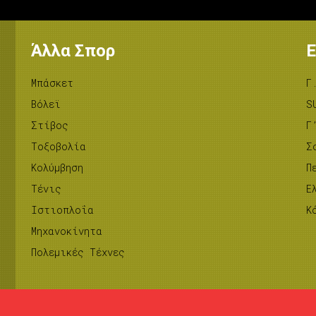
Άλλα Σπορ
Ε
Μπάσκετ
Γ
Βόλεϊ
S
Στίβος
Γ
Tοξοβολία
Σ
Κολύμβηση
Π
Τένις
Ε
Ιστιοπλοΐα
Κ
Μηχανοκίνητα
Πολεμικές Τέχνες