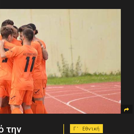
ό την
Γ' Εθνική