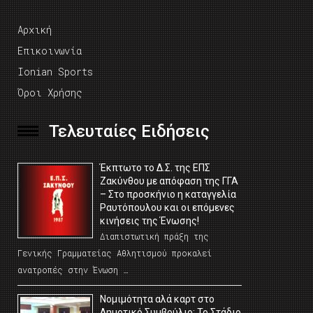
Αρχική
Επικοινωνία
Ionian Sports
Όροι Χρήσης
Τελευταίες Ειδήσεις
Έκπτωτο το Δ.Σ. της ΕΠΣ
Ζακύνθου με απόφαση της ΓΓΑ
– Στο προσκήνιο η καταγγελία
Ραυτόπουλου και οι επόμενες
κινήσεις της Ένωσης!
Διαπιστωτική πράξη της
Γενικής Γραμματείας Αθλητισμού προκαλεί
ανατροπές στην Ένωση …
Νομιμότητα αλά καρτ στο
Δημοτικό Συμβούλιο; Το Στάδιο