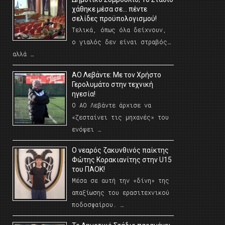
χάθηκε μέσα σε… πέντε
σελίδες προϋπολογισμού!
Τελικά, όπως όλα δείχνουν,
ο γιαλός δεν είναι στραβός…
αλλά …
ΑΟ Λεβάντε: Με τον Χρήστο
Γερολυμάτο στην τεχνική
ηγεσία!
Ο ΑΟ Λεβάντε άρχισε να
«ζεσταίνει τις μηχανές» του
ενόψει …
O νεαρός ζακυνθινός παίκτης
Φώτης Κορακιανίτης στην U15
του ΠΑΟΚ!
Μέσα σε αυτή την «δίνη» της
απαξίωσης του ερασιτεχνικού
ποδοσφαίρου. …