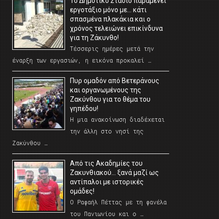
Το Δημοτικό Στάδιο παραμένει
εργοτάξιο μόνο με… κάτι
σπασμένα πλακάκια και ο
χρόνος τελειώνει επικίνδυνα
για τη Ζάκυνθο!
Τέσσερις ημέρες μετά την
έναρξη των εργασιών, η εικόνα προκαλεί …
Πυρ ομαδόν από Βετεράνους
και οργανωμένους της
Ζακύνθου για το θέμα του
γηπέδου!
Η μια ανακοίνωση διαδέχεται
την άλλη στο νησί της
Ζακύνθου …
Από τις Ακαδημίες του
Ζακυνθιακού… ξανά μαζί ως
αντίπαλοι με ιστορικές
ομάδες!
Ο Ραφαήλ Πέττας με τη φανέλα
του Πανιωνίου και ο …