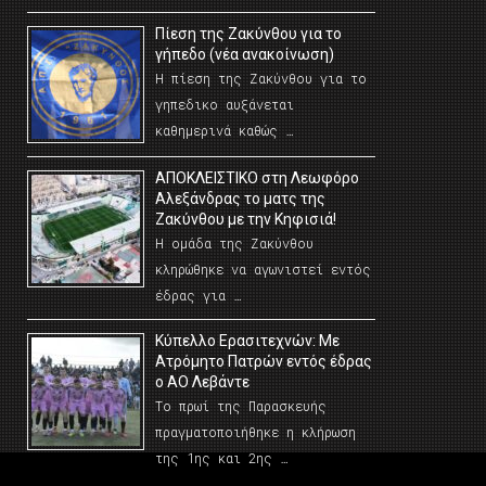
Πίεση της Ζακύνθου για το
γήπεδο (νέα ανακοίνωση)
Η πίεση της Ζακύνθου για το
γηπεδικο αυξάνεται
καθημερινά καθώς …
AΠΟΚΛΕΙΣΤΙΚΟ στη Λεωφόρο
Αλεξάνδρας το ματς της
Ζακύνθου με την Κηφισιά!
Η ομάδα της Ζακύνθου
κληρώθηκε να αγωνιστεί εντός
έδρας για …
Κύπελλο Ερασιτεχνών: Με
Ατρόμητο Πατρών εντός έδρας
ο ΑΟ Λεβάντε
Το πρωί της Παρασκευής
πραγματοποιήθηκε η κλήρωση
της 1ης και 2ης …