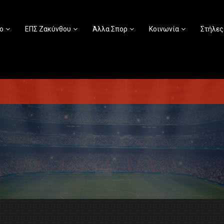
ο
ΕΠΣ Ζακύνθου
Άλλα Σπορ
Κοινωνία
Στήλες