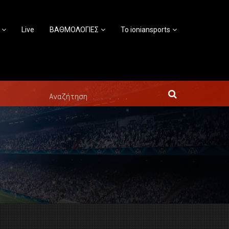
Live
ΒΑΘΜΟΛΟΓΙΕΣ
Το ioniansports