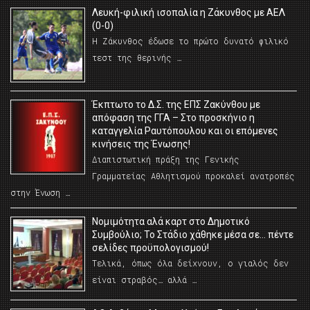
Λευκή-φιλική ισοπαλία η Ζάκυνθος με ΑΕΛ
(0-0)
Η Ζάκυνθος έδωσε το πρώτο δυνατό φιλικό
τεστ της θερινής …
Έκπτωτο το Δ.Σ. της ΕΠΣ Ζακύνθου με
απόφαση της ΓΓΑ – Στο προσκήνιο η
καταγγελία Ραυτόπουλου και οι επόμενες
κινήσεις της Ένωσης!
Διαπιστωτική πράξη της Γενικής
Γραμματείας Αθλητισμού προκαλεί ανατροπές
στην Ένωση …
Νομιμότητα αλά καρτ στο Δημοτικό
Συμβούλιο; Το Στάδιο χάθηκε μέσα σε… πέντε
σελίδες προϋπολογισμού!
Τελικά, όπως όλα δείχνουν, ο γιαλός δεν
είναι στραβός… αλλά …