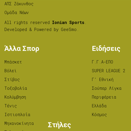
ΑΠΣ Ζάκυνθος
Ομάδα Νέων
All rights reserved
Ionian Sports
.
Developed & Powered by
GeeSmo
.
Άλλα Σπορ
Ειδήσεις
Μπάσκετ
Γ.Γ.Α-ΕΠΟ
Βόλεϊ
SUPER LEAGUE 2
Στίβος
Γ’ Εθνική
Tοξοβολία
Σούπερ Λίγκα
Κολύμβηση
Περιφέρεια
Τένις
Ελλάδα
Ιστιοπλοΐα
Κόσμος
Μηχανοκίνητα
Στήλες