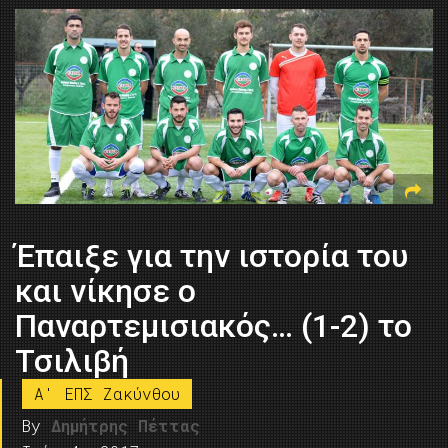
Έπαιξε για την ιστορία του
και νίκησε ο
Παναρτεμισιακός… (1-2) το
Τσιλιβή
A' ΕΠΣ Ζακύνθου
By
Δημήτρης Πέττας