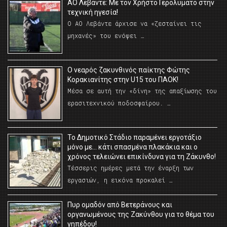
ΑΟ Λεβάντε: Με τον Χρήστο Γερολυμάτο στην
τεχνική ηγεσία!
Ο ΑΟ Λεβάντε άρχισε να «ζεσταίνει τις
μηχανές» του ενόψει …
O νεαρός ζακυνθινός παίκτης Φώτης
Κορακιανίτης στην U15 του ΠΑΟΚ!
Μέσα σε αυτή την «δίνη» της απαξίωσης του
ερασιτεχνικού ποδοσφαίρου. …
Το Δημοτικό Στάδιο παραμένει εργοτάξιο
μόνο με… κάτι σπασμένα πλακάκια και ο
χρόνος τελειώνει επικίνδυνα για τη Ζάκυνθο!
Τέσσερις ημέρες μετά την έναρξη των
εργασιών, η εικόνα προκαλεί …
Πυρ ομαδόν από Βετεράνους και
οργανωμένους της Ζακύνθου για το θέμα του
γηπέδου!