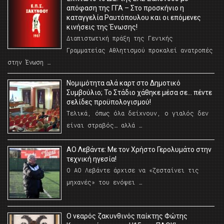
απόφαση της ΓΓΑ – Στο προσκήνιο η
καταγγελία Ραυτόπουλου και οι επόμενες
κινήσεις της Ένωσης!
Διαπιστωτική πράξη της Γενικής
Γραμματείας Αθλητισμού προκαλεί ανατροπές
στην Ένωση …
Νομιμότητα αλά καρτ στο Δημοτικό
Συμβούλιο; Το Στάδιο χάθηκε μέσα σε… πέντε
σελίδες προϋπολογισμού!
Τελικά, όπως όλα δείχνουν, ο γιαλός δεν
είναι στραβός… αλλά …
ΑΟ Λεβάντε: Με τον Χρήστο Γερολυμάτο στην
τεχνική ηγεσία!
Ο ΑΟ Λεβάντε άρχισε να «ζεσταίνει τις
μηχανές» του ενόψει …
O νεαρός ζακυνθινός παίκτης Φώτης