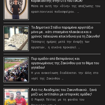
Κορακιανίτης στην U15 του ΠΑΟΚ!
Μέσα σε αυτή την «δίνη» της απαξίωσης του
ερασιτεχνικού ποδοσφαίρου. …
Το Δημοτικό Στάδιο παραμένει εργοτάξιο
μόνο με… κάτι σπασμένα πλακάκια και ο
χρόνος τελειώνει επικίνδυνα για τη Ζάκυνθο!
Τέσσερις ημέρες μετά την έναρξη των
εργασιών, η εικόνα προκαλεί …
Πυρ ομαδόν από Βετεράνους και
οργανωμένους της Ζακύνθου για το θέμα του
γηπέδου!
Η μια ανακοίνωση διαδέχεται την άλλη στο
νησί της Ζακύνθου …
Από τις Ακαδημίες του Ζακυνθιακού… ξανά
μαζί ως αντίπαλοι με ιστορικές ομάδες!
Ο Ραφαήλ Πέττας με τη φανέλα του