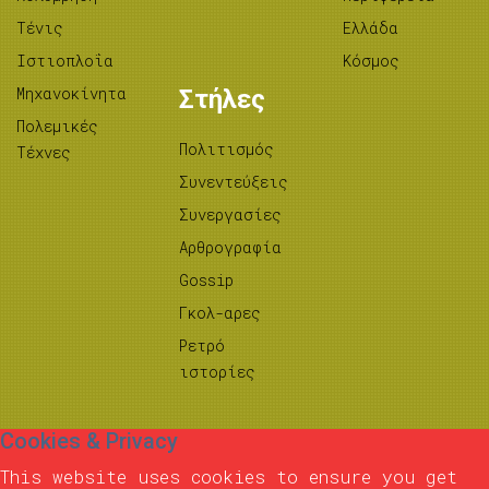
Τένις
Ελλάδα
Ιστιοπλοΐα
Κόσμος
Μηχανοκίνητα
Στήλες
Πολεμικές
Πολιτισμός
Τέχνες
Συνεντεύξεις
Συνεργασίες
Αρθρογραφία
Gossip
Γκολ-αρες
Ρετρό
ιστορίες
Cookies & Privacy
This website uses cookies to ensure you get