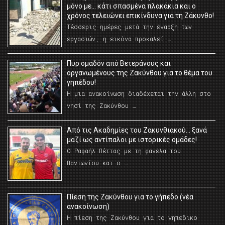
μόνο με… κάτι σπασμένα πλακάκια και ο
χρόνος τελειώνει επικίνδυνα για τη Ζάκυνθο!
Τέσσερις ημέρες μετά την έναρξη των
εργασιών, η εικόνα προκαλεί …
Πυρ ομαδόν από Βετεράνους και
οργανωμένους της Ζακύνθου για το θέμα του
γηπέδου!
Η μια ανακοίνωση διαδέχεται την άλλη στο
νησί της Ζακύνθου …
Από τις Ακαδημίες του Ζακυνθιακού… ξανά
μαζί ως αντίπαλοι με ιστορικές ομάδες!
Ο Ραφαήλ Πέττας με τη φανέλα του
Πανιωνίου και ο …
Πίεση της Ζακύνθου για το γήπεδο (νέα
ανακοίνωση)
Η πίεση της Ζακύνθου για το γηπεδικο