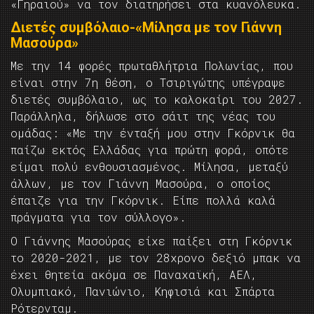
«Γηραιού» να τον διατηρήσει στα κυανόλευκα.
Διετές συμβόλαιο-«Μίλησα με τον Γιάννη
Μασούρα»
Με την 14 φορές πρωταθλήτρια Πολωνίας, που
είναι στην 7η θέση, ο Τσιριγώτης υπέγραψε
διετές συμβόλαιο, ως το καλοκαίρι του 2027.
Παράλληλα, δήλωσε στο σάιτ της νέας του
ομάδας: «Με την ένταξή μου στην Γκόρνικ θα
παίζω εκτός Ελλάδας για πρώτη φορά, οπότε
είμαι πολύ ενθουσιασμένος. Μίλησα, μεταξύ
άλλων, με τον Γιάννη Μασούρα, ο οποίος
έπαιζε για την Γκόρνικ. Είπε πολλά καλά
πράγματα για τον σύλλογο».
Ο Γιάννης Μασούρας είχε παίξει στη Γκόρνικ
το 2020-2021, με τον 28χρονο δεξιό μπακ να
έχει θητεία ακόμα σε Παναχαϊκή, ΑΕΛ,
Ολυμπιακό, Πανιώνιο, Κηφισιά και Σπάρτα
Ρότερνταμ.