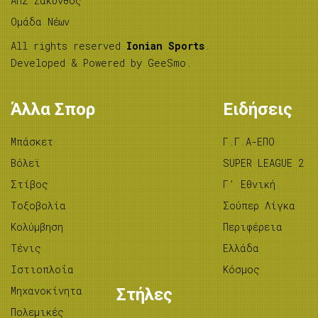
ΑΠΣ Ζάκυνθος
Ομάδα Νέων
All rights reserved
Ionian Sports
.
Developed & Powered by
GeeSmo
.
Άλλα Σπορ
Ειδήσεις
Μπάσκετ
Γ.Γ.Α-ΕΠΟ
Βόλεϊ
SUPER LEAGUE 2
Στίβος
Γ’ Εθνική
Tοξοβολία
Σούπερ Λίγκα
Κολύμβηση
Περιφέρεια
Τένις
Ελλάδα
Ιστιοπλοΐα
Κόσμος
Μηχανοκίνητα
Στήλες
Πολεμικές