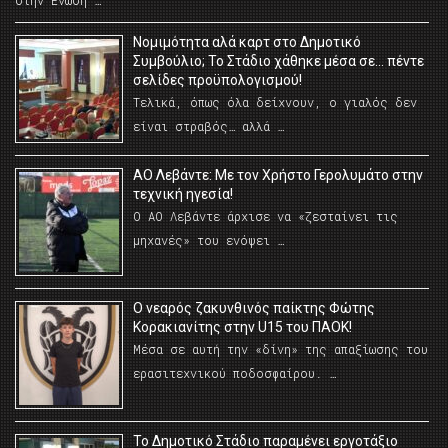
στην Ένωση …
Νομιμότητα αλά καρτ στο Δημοτικό
Συμβούλιο; Το Στάδιο χάθηκε μέσα σε… πέντε
σελίδες προϋπολογισμού!
Τελικά, όπως όλα δείχνουν, ο γιαλός δεν
είναι στραβός… αλλά …
ΑΟ Λεβάντε: Με τον Χρήστο Γερολυμάτο στην
τεχνική ηγεσία!
Ο ΑΟ Λεβάντε άρχισε να «ζεσταίνει τις
μηχανές» του ενόψει …
O νεαρός ζακυνθινός παίκτης Φώτης
Κορακιανίτης στην U15 του ΠΑΟΚ!
Μέσα σε αυτή την «δίνη» της απαξίωσης του
ερασιτεχνικού ποδοσφαίρου. …
Το Δημοτικό Στάδιο παραμένει εργοτάξιο