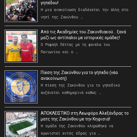
γηπέδου!
Η μια ανακοίνωση διαδέχεται την άλλη στο
νησί της Ζακύνθου …
Από τις Ακαδημίες του Ζακυνθιακού… ξανά
μαζί ως αντίπαλοι με ιστορικές ομάδες!
Ο Ραφαήλ Πέττας με τη φανέλα του
Πανιωνίου και ο …
Πίεση της Ζακύνθου για το γήπεδο (νέα
ανακοίνωση)
Η πίεση της Ζακύνθου για το γηπεδικο
αυξάνεται καθημερινά καθώς …
AΠΟΚΛΕΙΣΤΙΚΟ στη Λεωφόρο Αλεξάνδρας το
ματς της Ζακύνθου με την Κηφισιά!
Η ομάδα της Ζακύνθου κληρώθηκε να
αγωνιστεί εντός έδρας για …