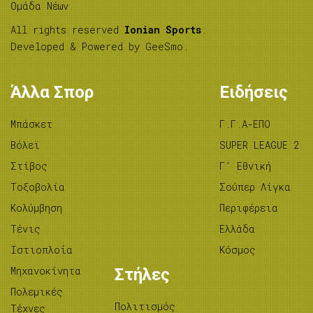
Ομάδα Νέων
All rights reserved
Ionian Sports
.
Developed & Powered by
GeeSmo
.
Άλλα Σπορ
Ειδήσεις
Μπάσκετ
Γ.Γ.Α-ΕΠΟ
Βόλεϊ
SUPER LEAGUE 2
Στίβος
Γ’ Εθνική
Tοξοβολία
Σούπερ Λίγκα
Κολύμβηση
Περιφέρεια
Τένις
Ελλάδα
Ιστιοπλοΐα
Κόσμος
Μηχανοκίνητα
Στήλες
Πολεμικές
Πολιτισμός
Τέχνες