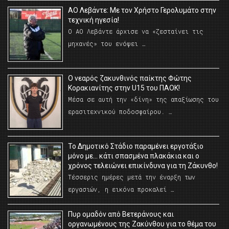
ΑΟ Λεβάντε: Με τον Χρήστο Γερολυμάτο στην
τεχνική ηγεσία!
Ο ΑΟ Λεβάντε άρχισε να «ζεσταίνει τις
μηχανές» του ενόψει …
O νεαρός ζακυνθινός παίκτης Φώτης
Κορακιανίτης στην U15 του ΠΑΟΚ!
Μέσα σε αυτή την «δίνη» της απαξίωσης του
ερασιτεχνικού ποδοσφαίρου. …
Το Δημοτικό Στάδιο παραμένει εργοτάξιο
μόνο με… κάτι σπασμένα πλακάκια και ο
χρόνος τελειώνει επικίνδυνα για τη Ζάκυνθο!
Τέσσερις ημέρες μετά την έναρξη των
εργασιών, η εικόνα προκαλεί …
Πυρ ομαδόν από Βετεράνους και
οργανωμένους της Ζακύνθου για το θέμα του