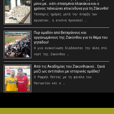
μόνο με… κάτι σπασμένα πλακάκια και ο
χρόνος τελειώνει επικίνδυνα για τη Ζάκυνθο!
Τέσσερις ημέρες μετά την έναρξη των
εργασιών, η εικόνα προκαλεί …
Πυρ ομαδόν από Βετεράνους και
οργανωμένους της Ζακύνθου για το θέμα του
γηπέδου!
Η μια ανακοίνωση διαδέχεται την άλλη στο
νησί της Ζακύνθου …
Από τις Ακαδημίες του Ζακυνθιακού… ξανά
μαζί ως αντίπαλοι με ιστορικές ομάδες!
Ο Ραφαήλ Πέττας με τη φανέλα του
Πανιωνίου και ο …