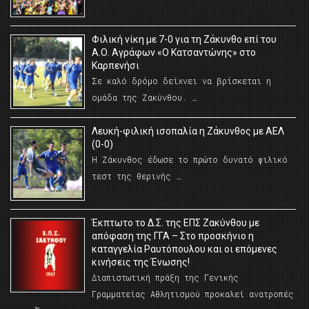
Φιλική νίκη με 7-0 για τη Ζάκυνθο επί του
Α.Ο. Αγράφων «Ο Κατσαντώνης» στο
Καρπενήσι
Σε καλό δρόμο δείχνει να βρίσκεται η
ομάδα της Ζακύνθου. …
Λευκή-φιλική ισοπαλία η Ζάκυνθος με ΑΕΛ
(0-0)
Η Ζάκυνθος έδωσε το πρώτο δυνατό φιλικό
τεστ της θερινής …
Έκπτωτο το Δ.Σ. της ΕΠΣ Ζακύνθου με
απόφαση της ΓΓΑ – Στο προσκήνιο η
καταγγελία Ραυτόπουλου και οι επόμενες
κινήσεις της Ένωσης!
Διαπιστωτική πράξη της Γενικής
Γραμματείας Αθλητισμού προκαλεί ανατροπές