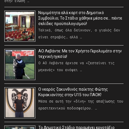
στην Ένωση …
Νομιμότητα αλά καρτ στο Δημοτικό
Συμβούλιο; Το Στάδιο χάθηκε μέσα σε… πέντε
σελίδες προϋπολογισμού!
Τελικά, όπως όλα δείχνουν, ο γιαλός δεν
είναι στραβός… αλλά …
ΑΟ Λεβάντε: Με τον Χρήστο Γερολυμάτο στην
τεχνική ηγεσία!
Ο ΑΟ Λεβάντε άρχισε να «ζεσταίνει τις
μηχανές» του ενόψει …
O νεαρός ζακυνθινός παίκτης Φώτης
Κορακιανίτης στην U15 του ΠΑΟΚ!
Μέσα σε αυτή την «δίνη» της απαξίωσης του
ερασιτεχνικού ποδοσφαίρου. …
Το Δημοτικό Στάδιο παραμένει εργοτάξιο