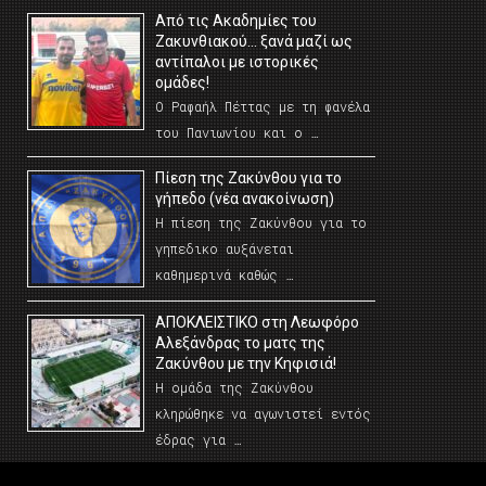
Από τις Ακαδημίες του
Ζακυνθιακού… ξανά μαζί ως
αντίπαλοι με ιστορικές
ομάδες!
Ο Ραφαήλ Πέττας με τη φανέλα
του Πανιωνίου και ο …
Πίεση της Ζακύνθου για το
γήπεδο (νέα ανακοίνωση)
Η πίεση της Ζακύνθου για το
γηπεδικο αυξάνεται
καθημερινά καθώς …
AΠΟΚΛΕΙΣΤΙΚΟ στη Λεωφόρο
Αλεξάνδρας το ματς της
Ζακύνθου με την Κηφισιά!
Η ομάδα της Ζακύνθου
κληρώθηκε να αγωνιστεί εντός
έδρας για …