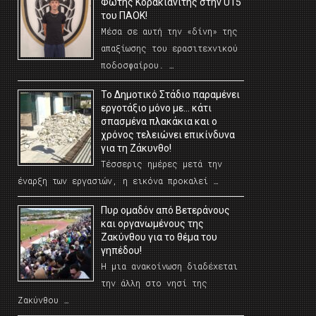
Φώτης Κορακιανίτης στην U15
του ΠΑΟΚ!
Μέσα σε αυτή την «δίνη» της
απαξίωσης του ερασιτεχνικού
ποδοσφαίρου. …
Το Δημοτικό Στάδιο παραμένει
εργοτάξιο μόνο με… κάτι
σπασμένα πλακάκια και ο
χρόνος τελειώνει επικίνδυνα
για τη Ζάκυνθο!
Τέσσερις ημέρες μετά την
έναρξη των εργασιών, η εικόνα προκαλεί …
Πυρ ομαδόν από Βετεράνους
και οργανωμένους της
Ζακύνθου για το θέμα του
γηπέδου!
Η μια ανακοίνωση διαδέχεται
την άλλη στο νησί της
Ζακύνθου …