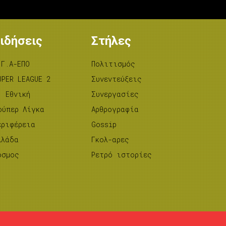
ιδήσεις
Στήλες
.Γ.Α-ΕΠΟ
Πολιτισμός
UPER LEAGUE 2
Συνεντεύξεις
’ Εθνική
Συνεργασίες
ούπερ Λίγκα
Αρθρογραφία
εριφέρεια
Gossip
λλάδα
Γκολ-αρες
όσμος
Ρετρό ιστορίες