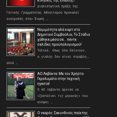
κινήσεις της Ένωσης!
Διαπιστωτική πράξη της
Γενικής Γραμματείας Αθλητισμού προκαλεί
ανατροπές στην Ένωση …
Νομιμότητα αλά καρτ στο
Δημοτικό Συμβούλιο; Το Στάδιο
χάθηκε μέσα σε… πέντε
σελίδες προϋπολογισμού!
Τελικά, όπως όλα δείχνουν,
ο γιαλός δεν είναι στραβός…
αλλά …
ΑΟ Λεβάντε: Με τον Χρήστο
Γερολυμάτο στην τεχνική
ηγεσία!
Ο ΑΟ Λεβάντε άρχισε να
«ζεσταίνει τις μηχανές» του
ενόψει …
O νεαρός ζακυνθινός παίκτης