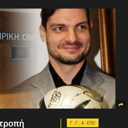
ιτροπή
Γ.Γ.Α-ΕΠΟ