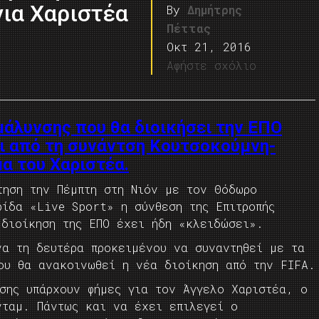
για Χαριστέα
By
Δημήτρης
Πέττας
Οκτ 21, 2016
Αφήστε σχόλιο
μάλυνσης που θα διοικήσει την ΕΠΟ
αι από τη συνάντση Κουτσοκούμνη-
α του Χαριστέα.
τηση την Πέμπτη στη Νιόν με τον Θόδωρο
ρίδα «Live Sport» η σύνθεση της Επιτροπής
 διοίκηση της ΕΠΟ έχει ήδη «κλειδώσει».
να τη δευτέρα προκειμένου να συναντηθεί με τα
του θα ανακοινωθεί η νέα διοίκηση από την FIFA.
σης υπάρχουν φήμες για τον Άγγελο Χαριστέα, ο
νταμ. Πάντως και να έχει επιλεγεί ο