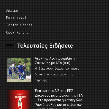
Αρχική
Επικοινωνία
Ionian Sports
Όροι Χρήσης
Τελευταίες Ειδήσεις
Λευκή-φιλική ισοπαλία η
Ζάκυνθος με ΑΕΛ (0-0)
Η Ζάκυνθος έδωσε το πρώτο
δυνατό φιλικό τεστ της
θερινής …
Έκπτωτο το Δ.Σ. της ΕΠΣ
Ζακύνθου με απόφαση της ΓΓΑ
– Στο προσκήνιο η καταγγελία
Ραυτόπουλου και οι επόμενες