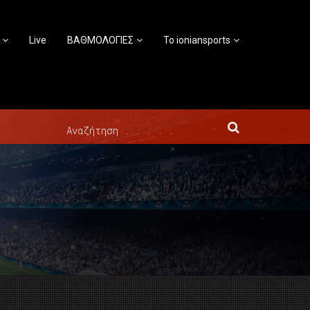
Live
ΒΑΘΜΟΛΟΓΙΕΣ
Το ioniansports