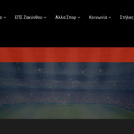
ο
ΕΠΣ Ζακύνθου
Άλλα Σπορ
Κοινωνία
Στήλες