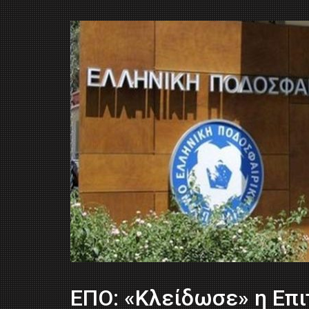
EΠΟ: «Κλείδωσε» η Επ