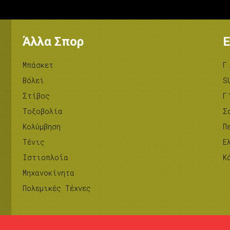
Άλλα Σπορ
Ε
Μπάσκετ
Γ
Βόλεϊ
S
Στίβος
Γ
Tοξοβολία
Σ
Κολύμβηση
Π
Τένις
Ε
Ιστιοπλοΐα
Κ
Μηχανοκίνητα
Πολεμικές Τέχνες