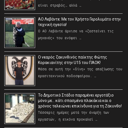
είναι στραβός… αλλά …
ΑΟ Λεβάντε: Με τον Χρήστο Γερολυμάτο στην
τεχνική ηγεσία!
Ο ΑΟ Λεβάντε άρχισε να «ζεσταίνει τις
μηχανές» του ενόψει …
O νεαρός ζακυνθινός παίκτης Φώτης
Κορακιανίτης στην U15 του ΠΑΟΚ!
Μέσα σε αυτή την «δίνη» της απαξίωσης του
ερασιτεχνικού ποδοσφαίρου. …
Το Δημοτικό Στάδιο παραμένει εργοτάξιο
μόνο με… κάτι σπασμένα πλακάκια και ο
χρόνος τελειώνει επικίνδυνα για τη Ζάκυνθο!
Τέσσερις ημέρες μετά την έναρξη των
εργασιών, η εικόνα προκαλεί …