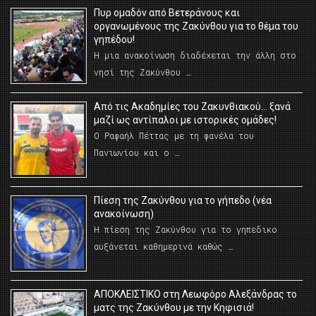
Πυρ ομαδόν από Βετεράνους και
οργανωμένους της Ζακύνθου για το θέμα του
γηπέδου!
Η μια ανακοίνωση διαδέχεται την άλλη στο
νησί της Ζακύνθου …
Από τις Ακαδημίες του Ζακυνθιακού… ξανά
μαζί ως αντίπαλοι με ιστορικές ομάδες!
Ο Ραφαήλ Πέττας με τη φανέλα του
Πανιωνίου και ο …
Πίεση της Ζακύνθου για το γήπεδο (νέα
ανακοίνωση)
Η πίεση της Ζακύνθου για το γηπεδικο
αυξάνεται καθημερινά καθώς …
AΠΟΚΛΕΙΣΤΙΚΟ στη Λεωφόρο Αλεξάνδρας το
ματς της Ζακύνθου με την Κηφισιά!