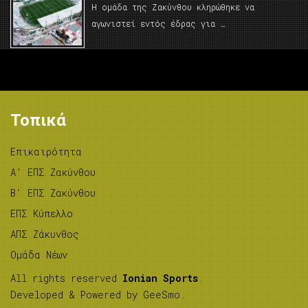
Η ομάδα της Ζακύνθου κληρώθηκε να
αγωνιστεί εντός έδρας για …
Τοπικά
Επικαιρότητα
A’ ΕΠΣ Ζακύνθου
B’ ΕΠΣ Ζακύνθου
ΕΠΣ Κύπελλο
ΑΠΣ Ζάκυνθος
Ομάδα Νέων
All rights reserved
Ionian Sports
.
Developed & Powered by
GeeSmo
.