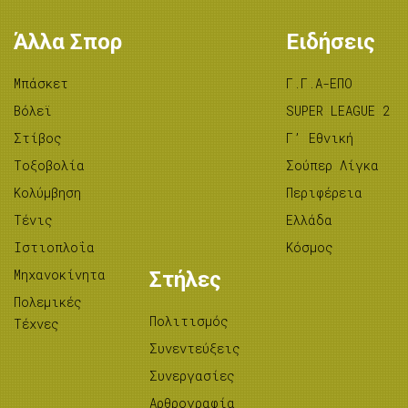
Άλλα Σπορ
Ειδήσεις
Μπάσκετ
Γ.Γ.Α-ΕΠΟ
Βόλεϊ
SUPER LEAGUE 2
Στίβος
Γ’ Εθνική
Tοξοβολία
Σούπερ Λίγκα
Κολύμβηση
Περιφέρεια
Τένις
Ελλάδα
Ιστιοπλοΐα
Κόσμος
Μηχανοκίνητα
Στήλες
Πολεμικές
Πολιτισμός
Τέχνες
Συνεντεύξεις
Συνεργασίες
Αρθρογραφία