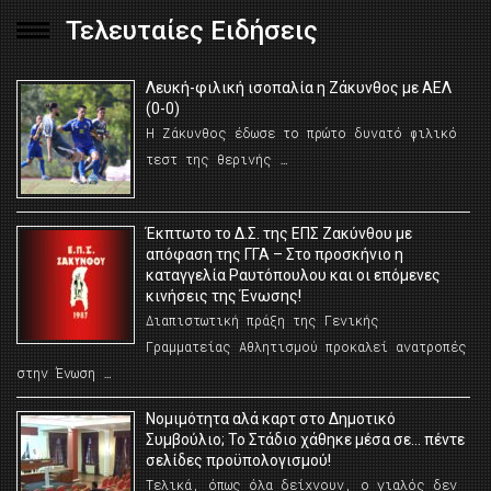
Τελευταίες Ειδήσεις
Λευκή-φιλική ισοπαλία η Ζάκυνθος με ΑΕΛ
(0-0)
Η Ζάκυνθος έδωσε το πρώτο δυνατό φιλικό
τεστ της θερινής …
Έκπτωτο το Δ.Σ. της ΕΠΣ Ζακύνθου με
απόφαση της ΓΓΑ – Στο προσκήνιο η
καταγγελία Ραυτόπουλου και οι επόμενες
κινήσεις της Ένωσης!
Διαπιστωτική πράξη της Γενικής
Γραμματείας Αθλητισμού προκαλεί ανατροπές
στην Ένωση …
Νομιμότητα αλά καρτ στο Δημοτικό
Συμβούλιο; Το Στάδιο χάθηκε μέσα σε… πέντε
σελίδες προϋπολογισμού!
Τελικά, όπως όλα δείχνουν, ο γιαλός δεν