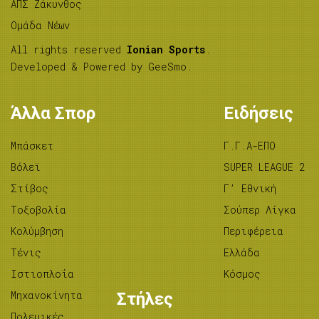
ΑΠΣ Ζάκυνθος
Ομάδα Νέων
All rights reserved
Ionian Sports
.
Developed & Powered by
GeeSmo
.
Άλλα Σπορ
Ειδήσεις
Μπάσκετ
Γ.Γ.Α-ΕΠΟ
Βόλεϊ
SUPER LEAGUE 2
Στίβος
Γ’ Εθνική
Tοξοβολία
Σούπερ Λίγκα
Κολύμβηση
Περιφέρεια
Τένις
Ελλάδα
Ιστιοπλοΐα
Κόσμος
Μηχανοκίνητα
Στήλες
Πολεμικές