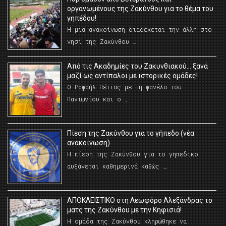
οργανωμένους της Ζακύνθου για το θέμα του
γηπέδου!
Η μια ανακοίνωση διαδέχεται την άλλη στο
νησί της Ζακύνθου …
Από τις Ακαδημίες του Ζακυνθιακού… ξανά
μαζί ως αντίπαλοι με ιστορικές ομάδες!
Ο Ραφαήλ Πέττας με τη φανέλα του
Πανιωνίου και ο …
Πίεση της Ζακύνθου για το γήπεδο (νέα
ανακοίνωση)
Η πίεση της Ζακύνθου για το γηπεδικο
αυξάνεται καθημερινά καθώς …
AΠΟΚΛΕΙΣΤΙΚΟ στη Λεωφόρο Αλεξάνδρας το
ματς της Ζακύνθου με την Κηφισιά!
Η ομάδα της Ζακύνθου κληρώθηκε να