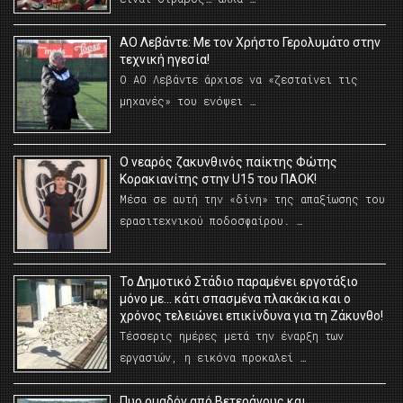
ΑΟ Λεβάντε: Με τον Χρήστο Γερολυμάτο στην
τεχνική ηγεσία!
Ο ΑΟ Λεβάντε άρχισε να «ζεσταίνει τις
μηχανές» του ενόψει …
O νεαρός ζακυνθινός παίκτης Φώτης
Κορακιανίτης στην U15 του ΠΑΟΚ!
Μέσα σε αυτή την «δίνη» της απαξίωσης του
ερασιτεχνικού ποδοσφαίρου. …
Το Δημοτικό Στάδιο παραμένει εργοτάξιο
μόνο με… κάτι σπασμένα πλακάκια και ο
χρόνος τελειώνει επικίνδυνα για τη Ζάκυνθο!
Τέσσερις ημέρες μετά την έναρξη των
εργασιών, η εικόνα προκαλεί …
Πυρ ομαδόν από Βετεράνους και