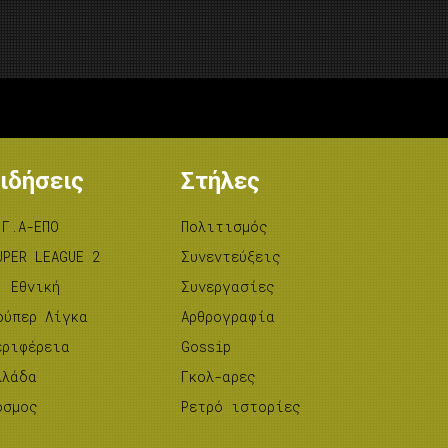
ιδήσεις
Στήλες
.Γ.Α-ΕΠΟ
Πολιτισμός
UPER LEAGUE 2
Συνεντεύξεις
’ Εθνική
Συνεργασίες
ούπερ Λίγκα
Αρθρογραφία
εριφέρεια
Gossip
λλάδα
Γκολ-αρες
όσμος
Ρετρό ιστορίες