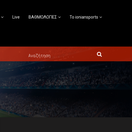
Live
ΒΑΘΜΟΛΟΓΙΕΣ
Το ioniansports