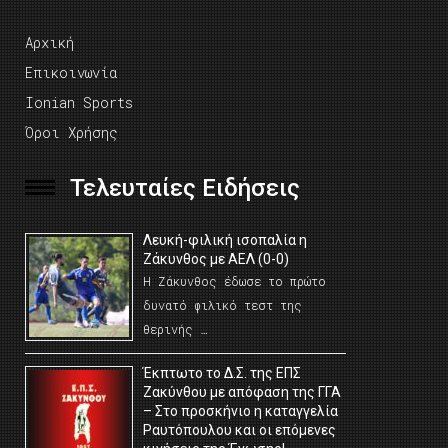
Αρχική
Επικοινωνία
Ionian Sports
Όροι Χρήσης
Τελευταίες Ειδήσεις
Λευκή-φιλική ισοπαλία η
Ζάκυνθος με ΑΕΛ (0-0)
Η Ζάκυνθος έδωσε το πρώτο
δυνατό φιλικό τεστ της
θερινής …
Έκπτωτο το Δ.Σ. της ΕΠΣ
Ζακύνθου με απόφαση της ΓΓΑ
– Στο προσκήνιο η καταγγελία
Ραυτόπουλου και οι επόμενες