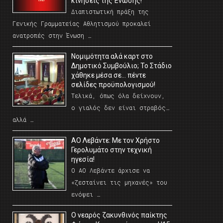
κινήσεις της Ένωσης!
Διαπιστωτική πράξη της
Γενικής Γραμματείας Αθλητισμού προκαλεί
ανατροπές στην Ένωση …
Νομιμότητα αλά καρτ στο
Δημοτικό Συμβούλιο; Το Στάδιο
χάθηκε μέσα σε… πέντε
σελίδες προϋπολογισμού!
Τελικά, όπως όλα δείχνουν,
ο γιαλός δεν είναι στραβός…
αλλά …
ΑΟ Λεβάντε: Με τον Χρήστο
Γερολυμάτο στην τεχνική
ηγεσία!
Ο ΑΟ Λεβάντε άρχισε να
«ζεσταίνει τις μηχανές» του
ενόψει …
O νεαρός ζακυνθινός παίκτης