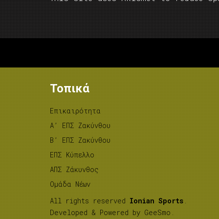
Τοπικά
Επικαιρότητα
A’ ΕΠΣ Ζακύνθου
B’ ΕΠΣ Ζακύνθου
ΕΠΣ Κύπελλο
ΑΠΣ Ζάκυνθος
Ομάδα Νέων
All rights reserved
Ionian Sports
.
Developed & Powered by
GeeSmo
.