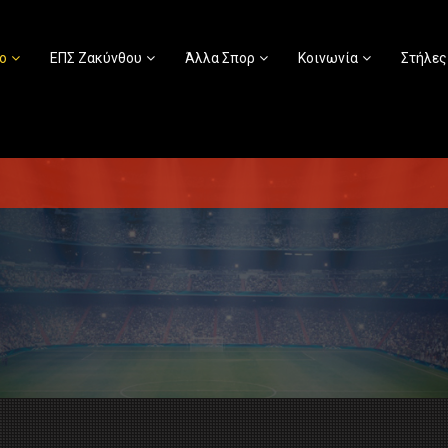
ο
ΕΠΣ Ζακύνθου
Άλλα Σπορ
Κοινωνία
Στήλες