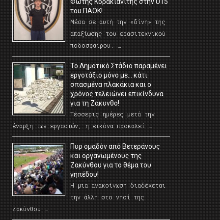
Φώτης Κορακιανίτης στην U15
του ΠΑΟΚ!
Μέσα σε αυτή την «δίνη» της
απαξίωσης του ερασιτεχνικού
ποδοσφαίρου. …
Το Δημοτικό Στάδιο παραμένει
εργοτάξιο μόνο με… κάτι
σπασμένα πλακάκια και ο
χρόνος τελειώνει επικίνδυνα
για τη Ζάκυνθο!
Τέσσερις ημέρες μετά την
έναρξη των εργασιών, η εικόνα προκαλεί …
Πυρ ομαδόν από Βετεράνους
και οργανωμένους της
Ζακύνθου για το θέμα του
γηπέδου!
Η μια ανακοίνωση διαδέχεται
την άλλη στο νησί της
Ζακύνθου …