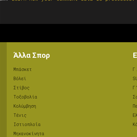
Άλλα Σπορ
Ε
Μπάσκετ
Γ
Βόλεϊ
S
Στίβος
Γ
Tοξοβολία
Σ
Κολύμβηση
Π
Τένις
Ε
Ιστιοπλοΐα
Κ
Μηχανοκίνητα