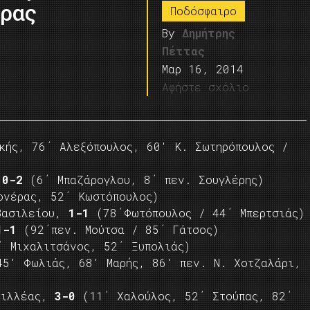
έρας
Ποδόσφαιρο
By
Δημήτρης
Πέττας
Μαρ 16, 2014
Αφήστε σχόλιο
ής, 76΄ Αλεξόπουλος, 60′ Κ. Σωτηρόπουλος /
,
0-2
(6΄ Μπαζάρογλου, 8΄ πεν. Σουγλέρης)
νέρας, 52΄ Κωστόπουλος)
 Βασιλείου,
1-1
(78΄Φωτόπουλος / 44΄ Μπερτσιάς)
1-1
(92΄πεν. Μούτσα / 85΄ Γάτσος)
 Μιχαλιτσάνος, 52΄ Ξυπολιάς)
5′ Φωλιάς, 68′ Μαρής, 86′ πεν. Ν. Χοτζαλάρι,
χιλλέας,
3-0
(11΄ Χαλούλος, 52΄ Στούπας, 82΄