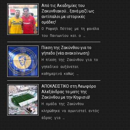
Από τις Ακαδημίες του
Ζακυνθιακού… ξανά μαζί ως
αντίπαλοι με ιστορικές
ομάδες!
Ο Ραφαήλ Πέττας με τη φανέλα
του Πανιωνίου και ο …
Πίεση της Ζακύνθου για το
γήπεδο (νέα ανακοίνωση)
Η πίεση της Ζακύνθου για το
γηπεδικο αυξάνεται
καθημερινά καθώς …
AΠΟΚΛΕΙΣΤΙΚΟ στη Λεωφόρο
Αλεξάνδρας το ματς της
Ζακύνθου με την Κηφισιά!
Η ομάδα της Ζακύνθου
κληρώθηκε να αγωνιστεί εντός
έδρας για …