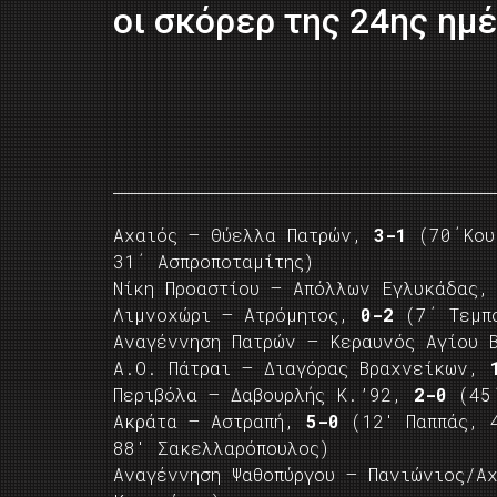
οι σκόρερ της 24ης ημ
Αχαιός – Θύελλα Πατρών,
3-1
(70΄Koυκ
31΄ Ασπροποταμίτης)
Νίκη Προαστίου – Απόλλων Εγλυκάδας
Λιμνοχώρι – Ατρόμητος,
0-2
(7΄ Τεμπο
Αναγέννηση Πατρών – Κεραυνός Αγίου
Α.Ο. Πάτραι – Διαγόρας Βραχνείκων,
Περιβόλα – Δαβουρλής Κ.’92,
2-0
(45΄
Ακράτα – Αστραπή,
5-0
(12′ Παππάς, 4
88′ Σακελλαρόπουλος)
Αναγέννηση Ψαθοπύργου – Πανιώνιος/Α