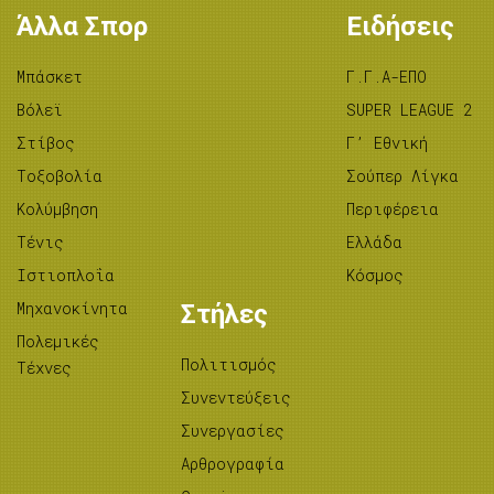
Άλλα Σπορ
Ειδήσεις
Μπάσκετ
Γ.Γ.Α-ΕΠΟ
Βόλεϊ
SUPER LEAGUE 2
Στίβος
Γ’ Εθνική
Tοξοβολία
Σούπερ Λίγκα
Κολύμβηση
Περιφέρεια
Τένις
Ελλάδα
Ιστιοπλοΐα
Κόσμος
Μηχανοκίνητα
Στήλες
Πολεμικές
Πολιτισμός
Τέχνες
Συνεντεύξεις
Συνεργασίες
Αρθρογραφία