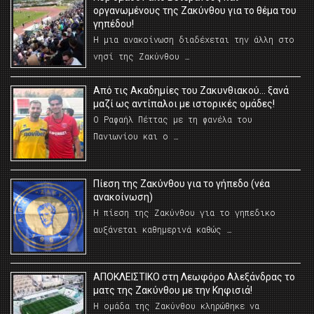
οργανωμένους της Ζακύνθου για το θέμα του
γηπέδου!
Η μια ανακοίνωση διαδέχεται την άλλη στο
νησί της Ζακύνθου …
Από τις Ακαδημίες του Ζακυνθιακού… ξανά
μαζί ως αντίπαλοι με ιστορικές ομάδες!
Ο Ραφαήλ Πέττας με τη φανέλα του
Πανιωνίου και ο …
Πίεση της Ζακύνθου για το γήπεδο (νέα
ανακοίνωση)
Η πίεση της Ζακύνθου για το γηπεδικο
αυξάνεται καθημερινά καθώς …
AΠΟΚΛΕΙΣΤΙΚΟ στη Λεωφόρο Αλεξάνδρας το
ματς της Ζακύνθου με την Κηφισιά!
Η ομάδα της Ζακύνθου κληρώθηκε να