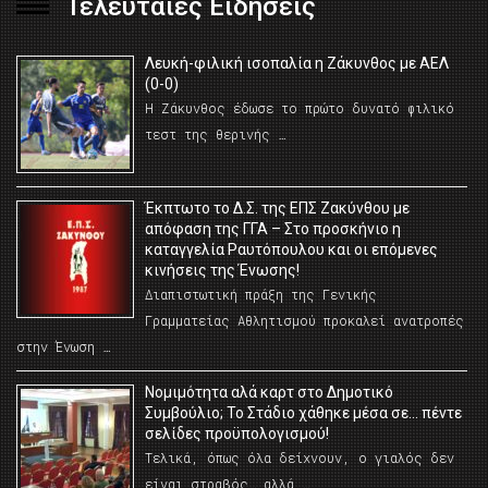
Τελευταίες Ειδήσεις
Λευκή-φιλική ισοπαλία η Ζάκυνθος με ΑΕΛ
(0-0)
Η Ζάκυνθος έδωσε το πρώτο δυνατό φιλικό
τεστ της θερινής …
Έκπτωτο το Δ.Σ. της ΕΠΣ Ζακύνθου με
απόφαση της ΓΓΑ – Στο προσκήνιο η
καταγγελία Ραυτόπουλου και οι επόμενες
κινήσεις της Ένωσης!
Διαπιστωτική πράξη της Γενικής
Γραμματείας Αθλητισμού προκαλεί ανατροπές
στην Ένωση …
Νομιμότητα αλά καρτ στο Δημοτικό
Συμβούλιο; Το Στάδιο χάθηκε μέσα σε… πέντε
σελίδες προϋπολογισμού!
Τελικά, όπως όλα δείχνουν, ο γιαλός δεν
είναι στραβός… αλλά …