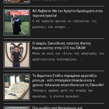
ΑΟ Λεβάντε: Με τον Χρήστο Γερολυμάτο στην
τεχνική ηγεσία!
Ο ΑΟ Λεβάντε άρχισε να «ζεσταίνει τις
μηχανές» του ενόψει …
O νεαρός ζακυνθινός παίκτης Φώτης
Κορακιανίτης στην U15 του ΠΑΟΚ!
Μέσα σε αυτή την «δίνη» της απαξίωσης του
ερασιτεχνικού ποδοσφαίρου. …
Το Δημοτικό Στάδιο παραμένει εργοτάξιο
μόνο με… κάτι σπασμένα πλακάκια και ο
χρόνος τελειώνει επικίνδυνα για τη Ζάκυνθο!
Τέσσερις ημέρες μετά την έναρξη των
εργασιών, η εικόνα προκαλεί …
Πυρ ομαδόν από Βετεράνους και