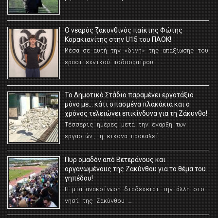
O νεαρός ζακυνθινός παίκτης Φώτης
Κορακιανίτης στην U15 του ΠΑΟΚ!
Μέσα σε αυτή την «δίνη» της απαξίωσης του
ερασιτεχνικού ποδοσφαίρου. …
Το Δημοτικό Στάδιο παραμένει εργοτάξιο
μόνο με… κάτι σπασμένα πλακάκια και ο
χρόνος τελειώνει επικίνδυνα για τη Ζάκυνθο!
Τέσσερις ημέρες μετά την έναρξη των
εργασιών, η εικόνα προκαλεί …
Πυρ ομαδόν από Βετεράνους και
οργανωμένους της Ζακύνθου για το θέμα του
γηπέδου!
Η μια ανακοίνωση διαδέχεται την άλλη στο
νησί της Ζακύνθου …