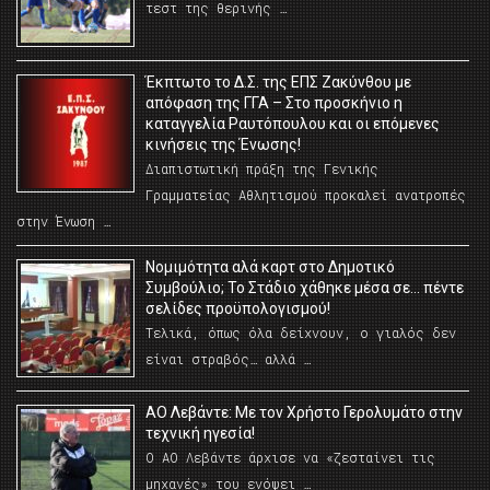
τεστ της θερινής …
Έκπτωτο το Δ.Σ. της ΕΠΣ Ζακύνθου με
απόφαση της ΓΓΑ – Στο προσκήνιο η
καταγγελία Ραυτόπουλου και οι επόμενες
κινήσεις της Ένωσης!
Διαπιστωτική πράξη της Γενικής
Γραμματείας Αθλητισμού προκαλεί ανατροπές
στην Ένωση …
Νομιμότητα αλά καρτ στο Δημοτικό
Συμβούλιο; Το Στάδιο χάθηκε μέσα σε… πέντε
σελίδες προϋπολογισμού!
Τελικά, όπως όλα δείχνουν, ο γιαλός δεν
είναι στραβός… αλλά …
ΑΟ Λεβάντε: Με τον Χρήστο Γερολυμάτο στην
τεχνική ηγεσία!
Ο ΑΟ Λεβάντε άρχισε να «ζεσταίνει τις
μηχανές» του ενόψει …