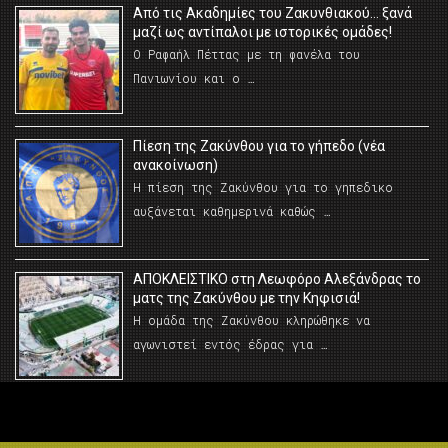
Από τις Ακαδημίες του Ζακυνθιακού… ξανά
μαζί ως αντίπαλοι με ιστορικές ομάδες!
Ο Ραφαήλ Πέττας με τη φανέλα του
Πανιωνίου και ο …
Πίεση της Ζακύνθου για το γήπεδο (νέα
ανακοίνωση)
Η πίεση της Ζακύνθου για το γηπεδικο
αυξάνεται καθημερινά καθώς …
AΠΟΚΛΕΙΣΤΙΚΟ στη Λεωφόρο Αλεξάνδρας το
ματς της Ζακύνθου με την Κηφισιά!
Η ομάδα της Ζακύνθου κληρώθηκε να
αγωνιστεί εντός έδρας για …