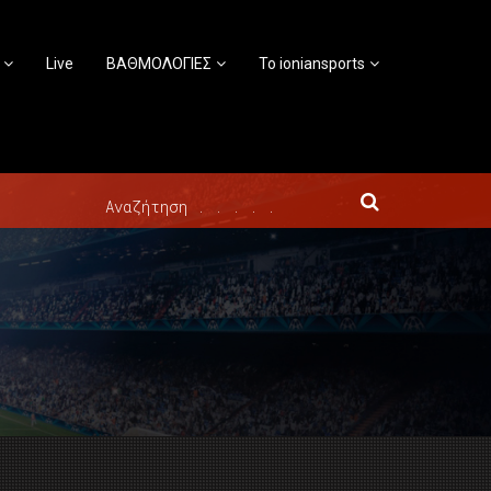
Live
ΒΑΘΜΟΛΟΓΙΕΣ
Το ioniansports