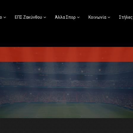
ο
ΕΠΣ Ζακύνθου
Άλλα Σπορ
Κοινωνία
Στήλες