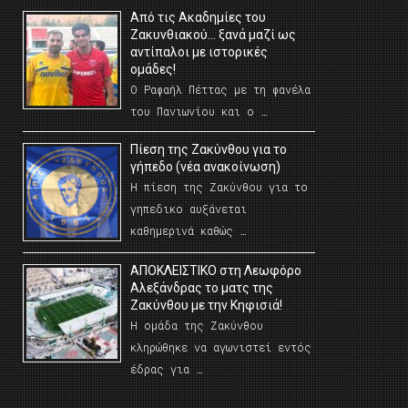
Από τις Ακαδημίες του
Ζακυνθιακού… ξανά μαζί ως
αντίπαλοι με ιστορικές
ομάδες!
Ο Ραφαήλ Πέττας με τη φανέλα
του Πανιωνίου και ο …
Πίεση της Ζακύνθου για το
γήπεδο (νέα ανακοίνωση)
Η πίεση της Ζακύνθου για το
γηπεδικο αυξάνεται
καθημερινά καθώς …
AΠΟΚΛΕΙΣΤΙΚΟ στη Λεωφόρο
Αλεξάνδρας το ματς της
Ζακύνθου με την Κηφισιά!
Η ομάδα της Ζακύνθου
κληρώθηκε να αγωνιστεί εντός
έδρας για …