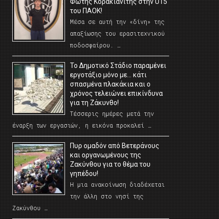
Φώτης Κορακιανίτης στην U15
του ΠΑΟΚ!
Μέσα σε αυτή την «δίνη» της
απαξίωσης του ερασιτεχνικού
ποδοσφαίρου. …
Το Δημοτικό Στάδιο παραμένει
εργοτάξιο μόνο με… κάτι
σπασμένα πλακάκια και ο
χρόνος τελειώνει επικίνδυνα
για τη Ζάκυνθο!
Τέσσερις ημέρες μετά την
έναρξη των εργασιών, η εικόνα προκαλεί …
Πυρ ομαδόν από Βετεράνους
και οργανωμένους της
Ζακύνθου για το θέμα του
γηπέδου!
Η μια ανακοίνωση διαδέχεται
την άλλη στο νησί της
Ζακύνθου …