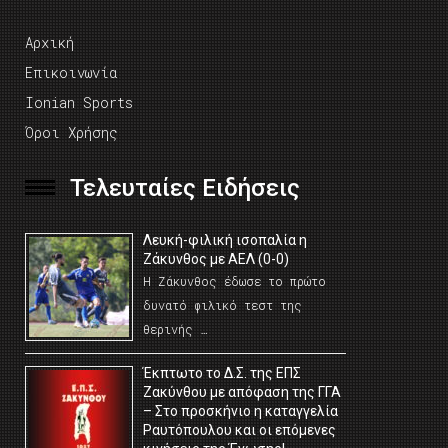
Αρχική
Επικοινωνία
Ionian Sports
Όροι Χρήσης
Τελευταίες Ειδήσεις
Λευκή-φιλική ισοπαλία η
Ζάκυνθος με ΑΕΛ (0-0)
Η Ζάκυνθος έδωσε το πρώτο
δυνατό φιλικό τεστ της
θερινής …
Έκπτωτο το Δ.Σ. της ΕΠΣ
Ζακύνθου με απόφαση της ΓΓΑ
– Στο προσκήνιο η καταγγελία
Ραυτόπουλου και οι επόμενες