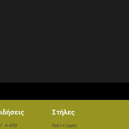
ιδήσεις
Στήλες
.Γ.Α-ΕΠΟ
Πολιτισμός