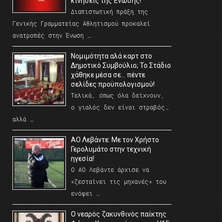
κινήσεις της Ένωσης!
Διαπιστωτική πράξη της
Γενικής Γραμματείας Αθλητισμού προκαλεί
ανατροπές στην Ένωση …
Νομιμότητα αλά καρτ στο
Δημοτικό Συμβούλιο; Το Στάδιο
χάθηκε μέσα σε… πέντε
σελίδες προϋπολογισμού!
Τελικά, όπως όλα δείχνουν,
ο γιαλός δεν είναι στραβός…
αλλά …
ΑΟ Λεβάντε: Με τον Χρήστο
Γερολυμάτο στην τεχνική
ηγεσία!
Ο ΑΟ Λεβάντε άρχισε να
«ζεσταίνει τις μηχανές» του
ενόψει …
O νεαρός ζακυνθινός παίκτης