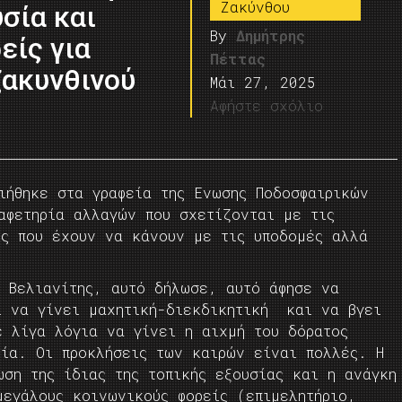
Ζακύνθου
σία και
By
Δημήτρης
είς για
Πέττας
ζακυνθινού
Μάι 27, 2025
Αφήστε σχόλιο
ιήθηκε στα γραφεία της Ενωσης Ποδοσφαιρικών
αφετηρία αλλαγών που σχετίζονται με τις
ις που έχουν να κάνουν με τις υποδομές αλλά
. Βελιανίτης, αυτό δήλωσε, αυτό άφησε να
 να γίνει μαχητική-διεκδικητική και να βγει
ε λίγα λόγια να γίνει η αιχμή του δόρατος
εία. Οι προκλήσεις των καιρών είναι πολλές. Η
ση της ίδιας της τοπικής εξουσίας και η ανάγκη
μεγάλους κοινωνικούς φορείς (επιμελητήριο,