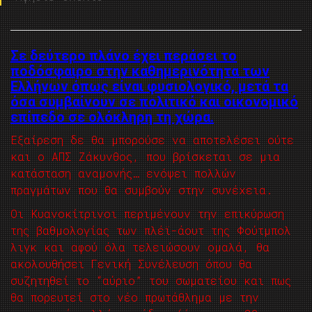
Σε δεύτερο πλάνο έχει περάσει το
ποδόσφαιρο στην καθημερινότητα των
Ελλήνων όπως είναι φυσιολογικό, μετά τα
όσα συμβαίνουν σε πολιτικό και οικονομικό
επίπεδο σε ολόκληρη τη χώρα.
Εξαίρεση δε θα μπορούσε να αποτελέσει ούτε
και ο ΑΠΣ Ζάκυνθος, που βρίσκεται σε μια
κατάσταση αναμονής… ενόψει πολλών
πραγμάτων που θα συμβούν στην συνέχεια.
Οι Κυανοκίτρινοι περιμένουν την επικύρωση
της βαθμολογίας των πλέϊ-άουτ της Φούτμπολ
λιγκ και αφού όλα τελειώσουν ομαλά, θα
ακολουθήσει Γενική Συνέλευση όπου θα
συζητηθεί το “αύριο” του σωματείου και πως
θα πορευτεί στο νέο πρωτάθλημα με την