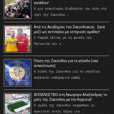
γηπέδου!
Η μια ανακοίνωση διαδέχεται την άλλη στο
νησί της Ζακύνθου …
Από τις Ακαδημίες του Ζακυνθιακού… ξανά
μαζί ως αντίπαλοι με ιστορικές ομάδες!
Ο Ραφαήλ Πέττας με τη φανέλα του
Πανιωνίου και ο …
Πίεση της Ζακύνθου για το γήπεδο (νέα
ανακοίνωση)
Η πίεση της Ζακύνθου για το γηπεδικο
αυξάνεται καθημερινά καθώς …
AΠΟΚΛΕΙΣΤΙΚΟ στη Λεωφόρο Αλεξάνδρας το
ματς της Ζακύνθου με την Κηφισιά!
Η ομάδα της Ζακύνθου κληρώθηκε να
αγωνιστεί εντός έδρας για …