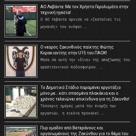
ΑΟ Λεβάντε: Με τον Χρήστο Γερολυμάτο στην
τεχνική ηγεσία!
Ο ΑΟ Λεβάντε άρχισε να «ζεσταίνει τις
μηχανές» του ενόψει …
O νεαρός ζακυνθινός παίκτης Φώτης
Κορακιανίτης στην U15 του ΠΑΟΚ!
Μέσα σε αυτή την «δίνη» της απαξίωσης του
ερασιτεχνικού ποδοσφαίρου. …
Το Δημοτικό Στάδιο παραμένει εργοτάξιο
μόνο με… κάτι σπασμένα πλακάκια και ο
χρόνος τελειώνει επικίνδυνα για τη Ζάκυνθο!
Τέσσερις ημέρες μετά την έναρξη των
εργασιών, η εικόνα προκαλεί …
Πυρ ομαδόν από Βετεράνους και
οργανωμένους της Ζακύνθου για το θέμα του