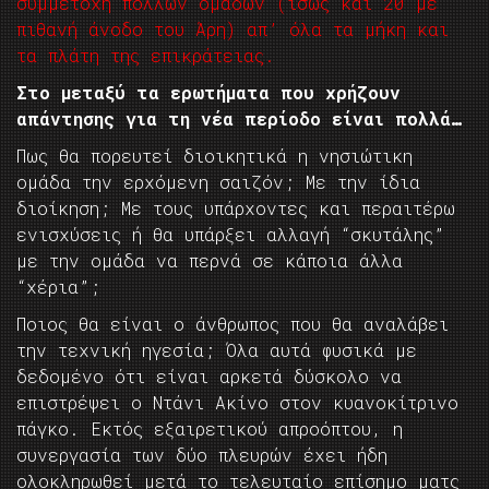
συμμετοχή πολλών ομάδων (ίσως και 20 με
πιθανή άνοδο του Άρη) απ’ όλα τα μήκη και
τα πλάτη της επικράτειας.
Στο μεταξύ τα ερωτήματα που χρήζουν
απάντησης για τη νέα περίοδο είναι πολλά…
Πως θα πορευτεί διοικητικά η νησιώτικη
ομάδα την ερχόμενη σαιζόν; Με την ίδια
διοίκηση; Με τους υπάρχοντες και περαιτέρω
ενισχύσεις ή θα υπάρξει αλλαγή “σκυτάλης”
με την ομάδα να περνά σε κάποια άλλα
“χέρια”;
Ποιος θα είναι ο άνθρωπος που θα αναλάβει
την τεχνική ηγεσία; Όλα αυτά φυσικά με
δεδομένο ότι είναι αρκετά δύσκολο να
επιστρέψει ο Ντάνι Ακίνο στον κυανοκίτρινο
πάγκο. Εκτός εξαιρετικού απροόπτου, η
συνεργασία των δύο πλευρών έχει ήδη
ολοκληρωθεί μετά το τελευταίο επίσημο ματς