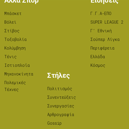
Άλλα Σπορ
Ειδήσεις
Μπάσκετ
Γ.Γ.Α-ΕΠΟ
Βόλεϊ
SUPER LEAGUE 2
Στίβος
Γ’ Εθνική
Tοξοβολία
Σούπερ Λίγκα
Κολύμβηση
Περιφέρεια
Τένις
Ελλάδα
Ιστιοπλοΐα
Κόσμος
Μηχανοκίνητα
Στήλες
Πολεμικές
Πολιτισμός
Τέχνες
Συνεντεύξεις
Συνεργασίες
Αρθρογραφία
Gossip