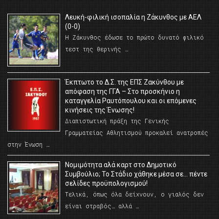
Λευκή-φιλική ισοπαλία η Ζάκυνθος με ΑΕΛ
(0-0)
Η Ζάκυνθος έδωσε το πρώτο δυνατό φιλικό
τεστ της θερινής …
Έκπτωτο το Δ.Σ. της ΕΠΣ Ζακύνθου με
απόφαση της ΓΓΑ – Στο προσκήνιο η
καταγγελία Ραυτόπουλου και οι επόμενες
κινήσεις της Ένωσης!
Διαπιστωτική πράξη της Γενικής
Γραμματείας Αθλητισμού προκαλεί ανατροπές
στην Ένωση …
Νομιμότητα αλά καρτ στο Δημοτικό
Συμβούλιο; Το Στάδιο χάθηκε μέσα σε… πέντε
σελίδες προϋπολογισμού!
Τελικά, όπως όλα δείχνουν, ο γιαλός δεν
είναι στραβός… αλλά …