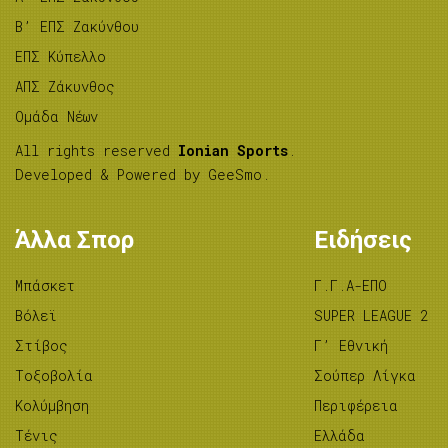
B’ ΕΠΣ Ζακύνθου
ΕΠΣ Κύπελλο
ΑΠΣ Ζάκυνθος
Ομάδα Νέων
All rights reserved
Ionian Sports
.
Developed & Powered by
GeeSmo
.
Άλλα Σπορ
Ειδήσεις
Μπάσκετ
Γ.Γ.Α-ΕΠΟ
Βόλεϊ
SUPER LEAGUE 2
Στίβος
Γ’ Εθνική
Tοξοβολία
Σούπερ Λίγκα
Κολύμβηση
Περιφέρεια
Τένις
Ελλάδα