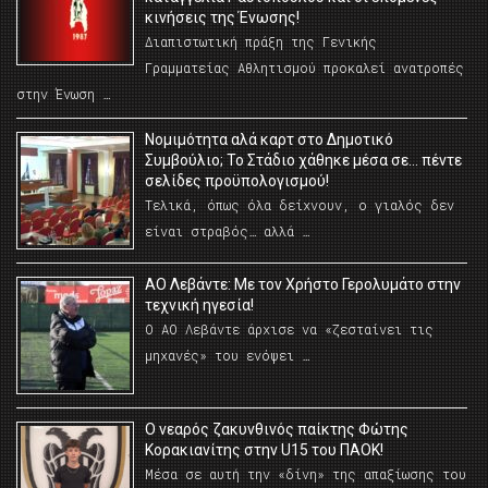
κινήσεις της Ένωσης!
Διαπιστωτική πράξη της Γενικής
Γραμματείας Αθλητισμού προκαλεί ανατροπές
στην Ένωση …
Νομιμότητα αλά καρτ στο Δημοτικό
Συμβούλιο; Το Στάδιο χάθηκε μέσα σε… πέντε
σελίδες προϋπολογισμού!
Τελικά, όπως όλα δείχνουν, ο γιαλός δεν
είναι στραβός… αλλά …
ΑΟ Λεβάντε: Με τον Χρήστο Γερολυμάτο στην
τεχνική ηγεσία!
Ο ΑΟ Λεβάντε άρχισε να «ζεσταίνει τις
μηχανές» του ενόψει …
O νεαρός ζακυνθινός παίκτης Φώτης
Κορακιανίτης στην U15 του ΠΑΟΚ!
Μέσα σε αυτή την «δίνη» της απαξίωσης του