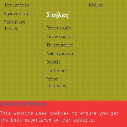
Ιστιοπλοΐα
Κόσμος
Μηχανοκίνητα
Στήλες
Πολεμικές
Πολιτισμός
Τέχνες
Συνεντεύξεις
Συνεργασίες
Αρθρογραφία
Gossip
Γκολ-αρες
Ρετρό
ιστορίες
Cookies & Privacy
This website uses cookies to ensure you get
the best experience on our website.