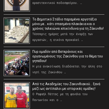
ερασιτεχνικού ποδοσφαίρου. …
Το Δημοτικό Στάδιο παραμένει εργοτάξιο
μόνο με… κάτι σπασμένα πλακάκια και ο
χρόνος τελειώνει επικίνδυνα για τη Ζάκυνθο!
Τέσσερις ημέρες μετά την έναρξη των
εργασιών, η εικόνα προκαλεί …
Πυρ ομαδόν από Βετεράνους και
οργανωμένους της Ζακύνθου για το θέμα του
γηπέδου!
Η μια ανακοίνωση διαδέχεται την άλλη στο
νησί της Ζακύνθου …
Από τις Ακαδημίες του Ζακυνθιακού… ξανά
μαζί ως αντίπαλοι με ιστορικές ομάδες!
Ο Ραφαήλ Πέττας με τη φανέλα του
Πανιωνίου και ο …