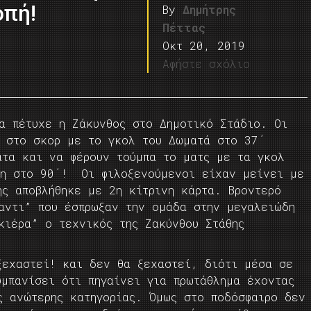
οπή!
By
Δημήτρης
Πέττας
Οκτ 20, 2019
Αφήστε σχόλιο
ρα πέτυχε η Ζάκυνθος στο Δημοτικό Στάδιο. Οι
ω στο σκορ με το γκολ του Δωματά στο 37΄
ατα και να φέρουν τούμπα το ματς με τα γκολ
πη στο 90΄! Οι φιλοξενούμενοι είχαν μείνει με
ής αποβλήθηκε με 2η κίτρινη κάρτα. Βροντερό
αντι” που έσπρωξαν την ομάδα στην μεγαλειώδη
κιέρα” ο τεχνικός της Ζακύνθου Στάθης
ξεχαστεί! και δεν θα ξεχαστεί, διότι μέσα σε
υμπανίσει ότι πηγαίνει για πρωτάθλημα έχοντας
ς ανώτερης κατηγορίας. Όμως στο ποδόσφαιρο δεν