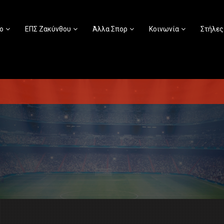
ο
ΕΠΣ Ζακύνθου
Άλλα Σπορ
Κοινωνία
Στήλες