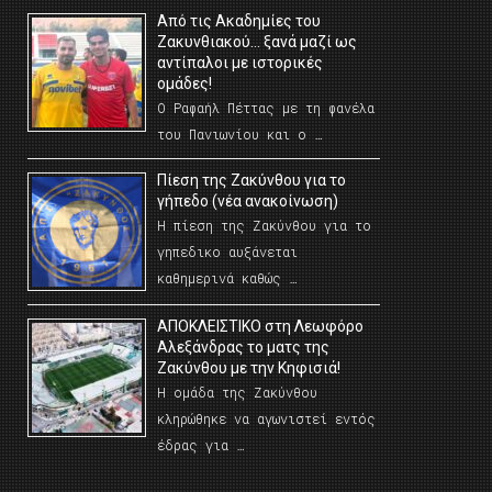
Από τις Ακαδημίες του
Ζακυνθιακού… ξανά μαζί ως
αντίπαλοι με ιστορικές
ομάδες!
Ο Ραφαήλ Πέττας με τη φανέλα
του Πανιωνίου και ο …
Πίεση της Ζακύνθου για το
γήπεδο (νέα ανακοίνωση)
Η πίεση της Ζακύνθου για το
γηπεδικο αυξάνεται
καθημερινά καθώς …
AΠΟΚΛΕΙΣΤΙΚΟ στη Λεωφόρο
Αλεξάνδρας το ματς της
Ζακύνθου με την Κηφισιά!
Η ομάδα της Ζακύνθου
κληρώθηκε να αγωνιστεί εντός
έδρας για …