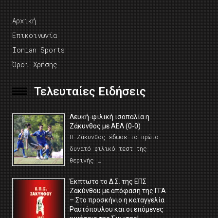
Αρχική
Επικοινωνία
Ionian Sports
Όροι Χρήσης
Τελευταίες Ειδήσεις
Λευκή-φιλική ισοπαλία η
Ζάκυνθος με ΑΕΛ (0-0)
Η Ζάκυνθος έδωσε το πρώτο
δυνατό φιλικό τεστ της
θερινής …
Έκπτωτο το Δ.Σ. της ΕΠΣ
Ζακύνθου με απόφαση της ΓΓΑ
– Στο προσκήνιο η καταγγελία
Ραυτόπουλου και οι επόμενες