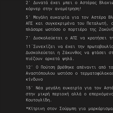
2′ Δυνατά έχει μπει ο Αστέρας Βλαχι
κόρνερ στην αναμέτρηση!
5′ Μεγάλη ευκαιρία για τον Αστέρα Β
ΑΠΣ και συγκεκριμένα του Πεταλωτή, 
πλάσαρε ωστόσο ο πορτιέρο της Ζακύν
7′ Δυσκολεύεται ο ΑΠΣ να κρατήσει τ
11΄Συνεχίζει να έχει την πρωτοβουλί
Δυσκολεύεται η Ζάκυνθος να φτάσει σ
πιέζουν αρκετά ψηλά.
12′ Ο Πούτση βρέθηκε απέναντι από τ
Αναστόπουλου ωστόσο ο τερματοφύλακα
κίνδυνο
15′ Νέα μεγάλη ευκαιρία για τον Αστ
στην μικρή περιοχή αλλά ο επερχόμεν
Κουτογλίδη.
*Κίτρινη στον Σούρμπη για μαρκάρισμα