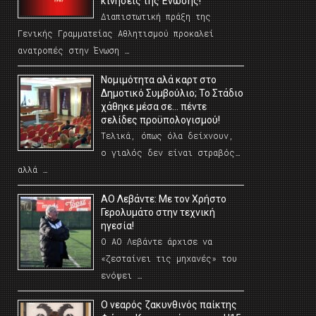
κινήσεις της Ένωσης!
Διαπιστωτική πράξη της
Γενικής Γραμματείας Αθλητισμού προκαλεί
ανατροπές στην Ένωση …
Νομιμότητα αλά καρτ στο
Δημοτικό Συμβούλιο; Το Στάδιο
χάθηκε μέσα σε… πέντε
σελίδες προϋπολογισμού!
Τελικά, όπως όλα δείχνουν,
ο γιαλός δεν είναι στραβός…
αλλά …
ΑΟ Λεβάντε: Με τον Χρήστο
Γερολυμάτο στην τεχνική
ηγεσία!
Ο ΑΟ Λεβάντε άρχισε να
«ζεσταίνει τις μηχανές» του
ενόψει …
O νεαρός ζακυνθινός παίκτης