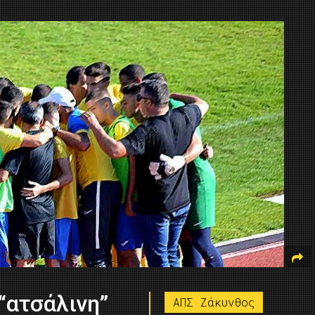
“ατσάλινη”
ΑΠΣ Ζάκυνθος