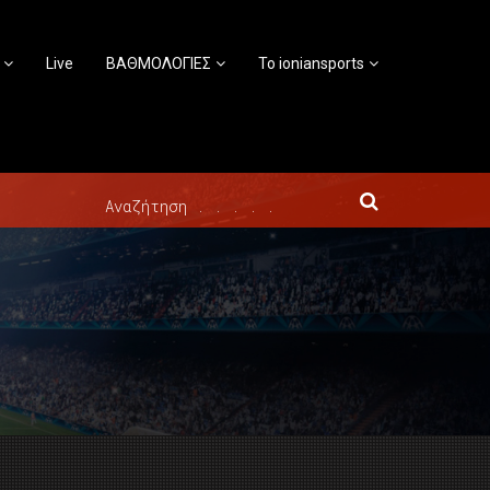
Live
ΒΑΘΜΟΛΟΓΙΕΣ
Το ioniansports