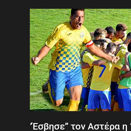
‘Έσβησε” τον Αστέρα η 