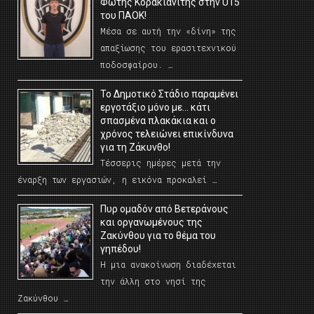
Φώτης Κορακιανίτης στην U15
του ΠΑΟΚ!
Μέσα σε αυτή την «δίνη» της
απαξίωσης του ερασιτεχνικού
ποδοσφαίρου. …
Το Δημοτικό Στάδιο παραμένει
εργοτάξιο μόνο με… κάτι
σπασμένα πλακάκια και ο
χρόνος τελειώνει επικίνδυνα
για τη Ζάκυνθο!
Τέσσερις ημέρες μετά την
έναρξη των εργασιών, η εικόνα προκαλεί …
Πυρ ομαδόν από Βετεράνους
και οργανωμένους της
Ζακύνθου για το θέμα του
γηπέδου!
Η μια ανακοίνωση διαδέχεται
την άλλη στο νησί της
Ζακύνθου …