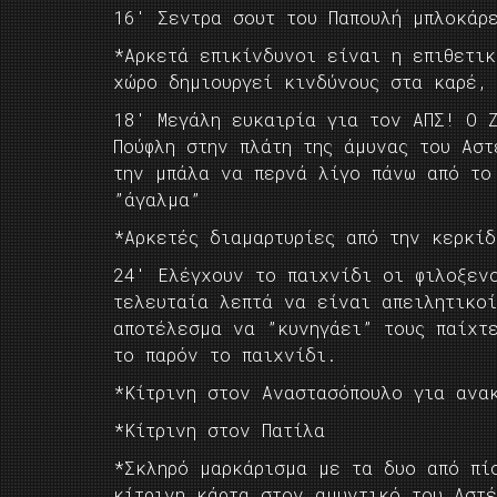
16′ Σεντρα σουτ του Παπουλή μπλοκάρ
*Αρκετά επικίνδυνοι είναι η επιθετι
χώρο δημιουργεί κινδύνους στα καρέ,
18′ Μεγάλη ευκαιρία για τον ΑΠΣ! Ο 
Πούφλη στην πλάτη της άμυνας του Αστ
την μπάλα να περνά λίγο πάνω από το
”άγαλμα”
*Αρκετές διαμαρτυρίες από την κερκίδ
24′ Ελέγχουν το παιχνίδι οι φιλοξεν
τελευταία λεπτά να είναι απειλητικο
αποτέλεσμα να ”κυνηγάει” τους παίχτ
το παρόν το παιχνίδι.
*Κίτρινη στον Αναστασόπουλο για ανα
*Κίτρινη στον Πατίλα
*Σκληρό μαρκάρισμα με τα δυο από πί
κίτρινη κάρτα στον αμυντικό του Αστέ