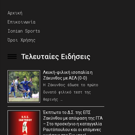
Αρχική
Επικοινωνία
Ionian Sports
Όροι Χρήσης
Τελευταίες Ειδήσεις
Λευκή-φιλική ισοπαλία η
Ζάκυνθος με ΑΕΛ (0-0)
Η Ζάκυνθος έδωσε το πρώτο
δυνατό φιλικό τεστ της
θερινής …
Έκπτωτο το Δ.Σ. της ΕΠΣ
Ζακύνθου με απόφαση της ΓΓΑ
– Στο προσκήνιο η καταγγελία
Ραυτόπουλου και οι επόμενες