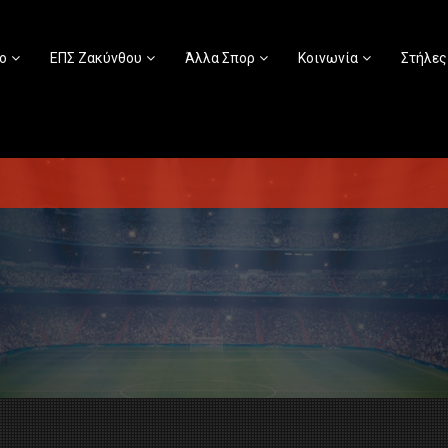
ο
ΕΠΣ Ζακύνθου
Άλλα Σπορ
Κοινωνία
Στήλες