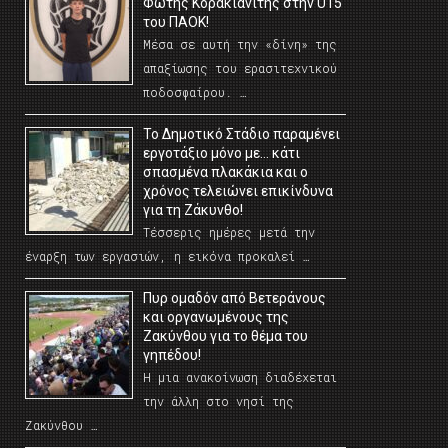
Φώτης Κορακιανίτης στην U15
του ΠΑΟΚ!
Μέσα σε αυτή την «δίνη» της
απαξίωσης του ερασιτεχνικού
ποδοσφαίρου. …
Το Δημοτικό Στάδιο παραμένει
εργοτάξιο μόνο με… κάτι
σπασμένα πλακάκια και ο
χρόνος τελειώνει επικίνδυνα
για τη Ζάκυνθο!
Τέσσερις ημέρες μετά την
έναρξη των εργασιών, η εικόνα προκαλεί …
Πυρ ομαδόν από Βετεράνους
και οργανωμένους της
Ζακύνθου για το θέμα του
γηπέδου!
Η μια ανακοίνωση διαδέχεται
την άλλη στο νησί της
Ζακύνθου …