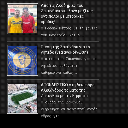
Από τις Ακαδημίες του
Ζακυνθιακού… ξανά μαζί ως
αντίπαλοι με ιστορικές
ομάδες!
Ο Ραφαήλ Πέττας με τη φανέλα
του Πανιωνίου και ο …
Πίεση της Ζακύνθου για το
γήπεδο (νέα ανακοίνωση)
Η πίεση της Ζακύνθου για το
γηπεδικο αυξάνεται
καθημερινά καθώς …
AΠΟΚΛΕΙΣΤΙΚΟ στη Λεωφόρο
Αλεξάνδρας το ματς της
Ζακύνθου με την Κηφισιά!
Η ομάδα της Ζακύνθου
κληρώθηκε να αγωνιστεί εντός
έδρας για …