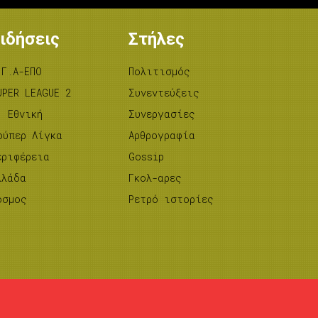
ιδήσεις
Στήλες
.Γ.Α-ΕΠΟ
Πολιτισμός
UPER LEAGUE 2
Συνεντεύξεις
’ Εθνική
Συνεργασίες
ούπερ Λίγκα
Αρθρογραφία
εριφέρεια
Gossip
λλάδα
Γκολ-αρες
όσμος
Ρετρό ιστορίες