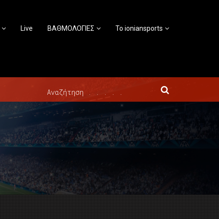
Live
ΒΑΘΜΟΛΟΓΙΕΣ
Το ioniansports