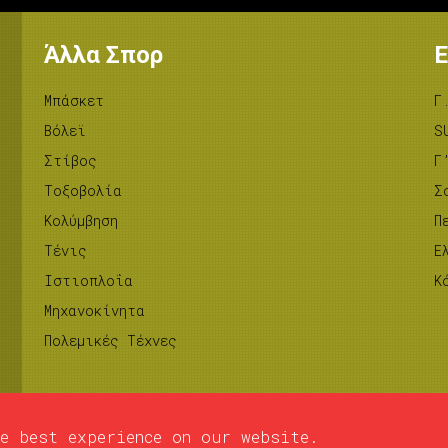
Άλλα Σπορ
Ε
Μπάσκετ
Γ
Βόλεϊ
S
Στίβος
Γ
Tοξοβολία
Σ
Κολύμβηση
Π
Τένις
Ε
Ιστιοπλοΐα
Κ
Μηχανοκίνητα
Πολεμικές Τέχνες
e best experience on our website.