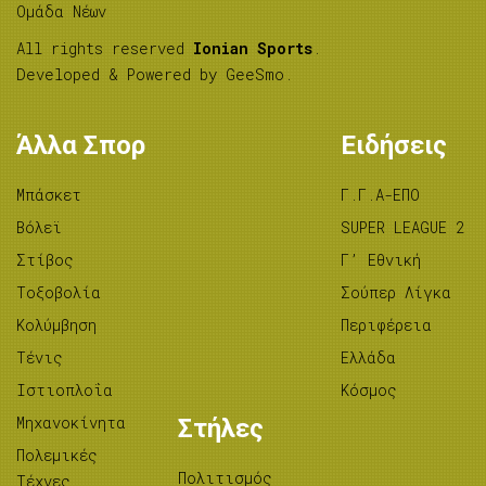
Ομάδα Νέων
All rights reserved
Ionian Sports
.
Developed & Powered by
GeeSmo
.
Άλλα Σπορ
Ειδήσεις
Μπάσκετ
Γ.Γ.Α-ΕΠΟ
Βόλεϊ
SUPER LEAGUE 2
Στίβος
Γ’ Εθνική
Tοξοβολία
Σούπερ Λίγκα
Κολύμβηση
Περιφέρεια
Τένις
Ελλάδα
Ιστιοπλοΐα
Κόσμος
Μηχανοκίνητα
Στήλες
Πολεμικές
Πολιτισμός
Τέχνες