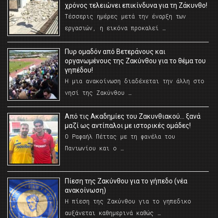
χρόνος τελειώνει επικίνδυνα για τη Ζάκυνθο!
Τέσσερις ημέρες μετά την έναρξη των
εργασιών, η εικόνα προκαλεί …
Πυρ ομαδόν από Βετεράνους και
οργανωμένους της Ζακύνθου για το θέμα του
γηπέδου!
Η μια ανακοίνωση διαδέχεται την άλλη στο
νησί της Ζακύνθου …
Από τις Ακαδημίες του Ζακυνθιακού… ξανά
μαζί ως αντίπαλοι με ιστορικές ομάδες!
Ο Ραφαήλ Πέττας με τη φανέλα του
Πανιωνίου και ο …
Πίεση της Ζακύνθου για το γήπεδο (νέα
ανακοίνωση)
Η πίεση της Ζακύνθου για το γηπεδικο
αυξάνεται καθημερινά καθώς …