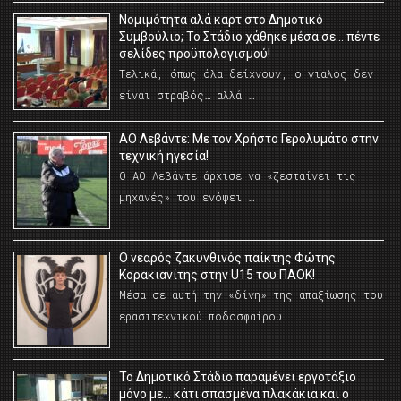
Νομιμότητα αλά καρτ στο Δημοτικό
Συμβούλιο; Το Στάδιο χάθηκε μέσα σε… πέντε
σελίδες προϋπολογισμού!
Τελικά, όπως όλα δείχνουν, ο γιαλός δεν
είναι στραβός… αλλά …
ΑΟ Λεβάντε: Με τον Χρήστο Γερολυμάτο στην
τεχνική ηγεσία!
Ο ΑΟ Λεβάντε άρχισε να «ζεσταίνει τις
μηχανές» του ενόψει …
O νεαρός ζακυνθινός παίκτης Φώτης
Κορακιανίτης στην U15 του ΠΑΟΚ!
Μέσα σε αυτή την «δίνη» της απαξίωσης του
ερασιτεχνικού ποδοσφαίρου. …
Το Δημοτικό Στάδιο παραμένει εργοτάξιο
μόνο με… κάτι σπασμένα πλακάκια και ο