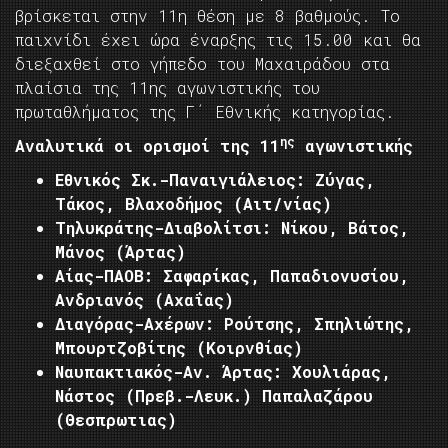
βρίσκεται στην 11η θέση με 8 βαθμούς. Το
παιχνίδι έχει ώρα έναρξης τις 15.00 και θα
διεξαχθεί στο γήπεδο του Μαχαιράδου στα
πλαίσια της 11ης αγωνιστικής του
πρωταθλήματος της Γ΄ Εθνικής κατηγορίας.
ης
Αναλυτικά οι ορισμοί της 11
αγωνιστικής
Εθνικός Σκ.-Παναιγιάλειος:
Ζύγας,
Τάκος, Βλαχοδήμος (Αιτ/νίας)
Τηλυκράτης-Διαβολίτσι:
Νίκου, Βάτος,
Μάνος (Άρτας)
Αίας-ΠΑΟΒ:
Σαφαρίκας, Παπαδιονυσίου,
Ανδριανός (Αχαΐας)
Διαγόρας-Αχέρων: Ρούτσης, Σπηλιώτης,
Μπουρτζοβίτης
(Κοιρνθίας)
Ναυπακτιακός-Αν. Άρτας:
Χουλιάρας,
Νάστος (Πρεβ.-Λευκ.) Παπαλαζάρου
(Θεσπρωτιας)