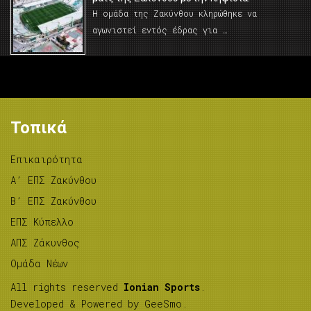
Η ομάδα της Ζακύνθου κληρώθηκε να
αγωνιστεί εντός έδρας για …
Τοπικά
Επικαιρότητα
A’ ΕΠΣ Ζακύνθου
B’ ΕΠΣ Ζακύνθου
ΕΠΣ Κύπελλο
ΑΠΣ Ζάκυνθος
Ομάδα Νέων
All rights reserved
Ionian Sports
.
Developed & Powered by
GeeSmo
.