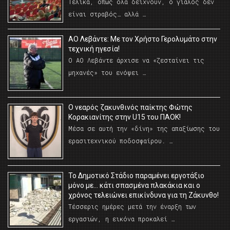
Τελικά, όπως όλα δείχνουν, ο γιαλός δεν
είναι στραβός… αλλά …
ΑΟ Λεβάντε: Με τον Χρήστο Γερολυμάτο στην
τεχνική ηγεσία!
Ο ΑΟ Λεβάντε άρχισε να «ζεσταίνει τις
μηχανές» του ενόψει …
O νεαρός ζακυνθινός παίκτης Φώτης
Κορακιανίτης στην U15 του ΠΑΟΚ!
Μέσα σε αυτή την «δίνη» της απαξίωσης του
ερασιτεχνικού ποδοσφαίρου. …
Το Δημοτικό Στάδιο παραμένει εργοτάξιο
μόνο με… κάτι σπασμένα πλακάκια και ο
χρόνος τελειώνει επικίνδυνα για τη Ζάκυνθο!
Τέσσερις ημέρες μετά την έναρξη των
εργασιών, η εικόνα προκαλεί …