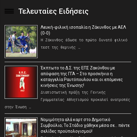
Τελευταίες Ειδήσεις
Λευκή-φιλική ισοπαλία η Ζάκυνθος με ΑΕΛ
(0-0)
Η Ζάκυνθος έδωσε το πρώτο δυνατό φιλικό
τεστ της θερινής …
Έκπτωτο το Δ.Σ. της ΕΠΣ Ζακύνθου με
απόφαση της ΓΓΑ – Στο προσκήνιο η
καταγγελία Ραυτόπουλου και οι επόμενες
κινήσεις της Ένωσης!
Διαπιστωτική πράξη της Γενικής
Γραμματείας Αθλητισμού προκαλεί ανατροπές
στην Ένωση …
Νομιμότητα αλά καρτ στο Δημοτικό
Συμβούλιο; Το Στάδιο χάθηκε μέσα σε… πέντε
σελίδες προϋπολογισμού!