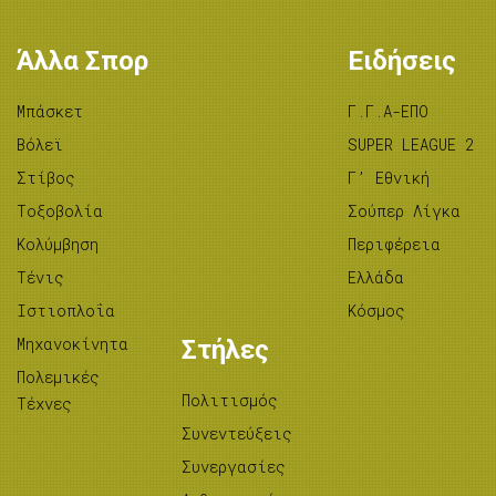
Άλλα Σπορ
Ειδήσεις
Μπάσκετ
Γ.Γ.Α-ΕΠΟ
Βόλεϊ
SUPER LEAGUE 2
Στίβος
Γ’ Εθνική
Tοξοβολία
Σούπερ Λίγκα
Κολύμβηση
Περιφέρεια
Τένις
Ελλάδα
Ιστιοπλοΐα
Κόσμος
Μηχανοκίνητα
Στήλες
Πολεμικές
Πολιτισμός
Τέχνες
Συνεντεύξεις
Συνεργασίες