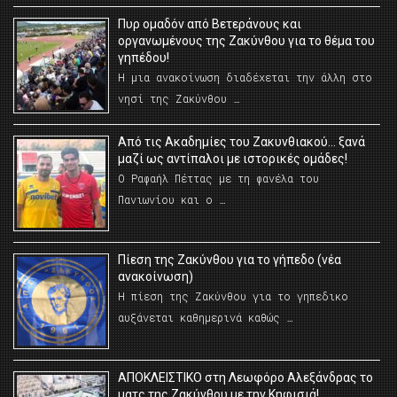
Πυρ ομαδόν από Βετεράνους και
οργανωμένους της Ζακύνθου για το θέμα του
γηπέδου!
Η μια ανακοίνωση διαδέχεται την άλλη στο
νησί της Ζακύνθου …
Από τις Ακαδημίες του Ζακυνθιακού… ξανά
μαζί ως αντίπαλοι με ιστορικές ομάδες!
Ο Ραφαήλ Πέττας με τη φανέλα του
Πανιωνίου και ο …
Πίεση της Ζακύνθου για το γήπεδο (νέα
ανακοίνωση)
Η πίεση της Ζακύνθου για το γηπεδικο
αυξάνεται καθημερινά καθώς …
AΠΟΚΛΕΙΣΤΙΚΟ στη Λεωφόρο Αλεξάνδρας το
ματς της Ζακύνθου με την Κηφισιά!