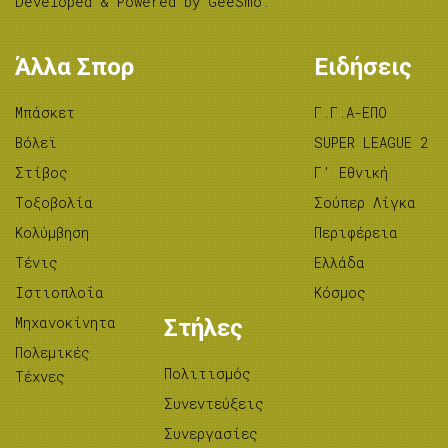
Developed & Powered by
GeeSmo
.
Άλλα Σπορ
Ειδήσεις
Μπάσκετ
Γ.Γ.Α-ΕΠΟ
Βόλεϊ
SUPER LEAGUE 2
Στίβος
Γ’ Εθνική
Tοξοβολία
Σούπερ Λίγκα
Κολύμβηση
Περιφέρεια
Τένις
Ελλάδα
Ιστιοπλοΐα
Κόσμος
Μηχανοκίνητα
Στήλες
Πολεμικές
Πολιτισμός
Τέχνες
Συνεντεύξεις
Συνεργασίες