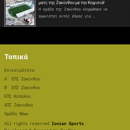
ματς της Ζακύνθου με την Κηφισιά!
Η ομάδα της Ζακύνθου κληρώθηκε να
αγωνιστεί εντός έδρας για …
Τοπικά
Επικαιρότητα
A’ ΕΠΣ Ζακύνθου
B’ ΕΠΣ Ζακύνθου
ΕΠΣ Κύπελλο
ΑΠΣ Ζάκυνθος
Ομάδα Νέων
All rights reserved
Ionian Sports
.