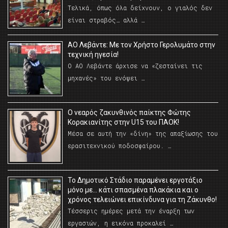
Τελικά, όπως όλα δείχνουν, ο γιαλός δεν
είναι στραβός… αλλά …
ΑΟ Λεβάντε: Με τον Χρήστο Γερολυμάτο στην
τεχνική ηγεσία!
Ο ΑΟ Λεβάντε άρχισε να «ζεσταίνει τις
μηχανές» του ενόψει …
O νεαρός ζακυνθινός παίκτης Φώτης
Κορακιανίτης στην U15 του ΠΑΟΚ!
Μέσα σε αυτή την «δίνη» της απαξίωσης του
ερασιτεχνικού ποδοσφαίρου. …
Το Δημοτικό Στάδιο παραμένει εργοτάξιο
μόνο με… κάτι σπασμένα πλακάκια και ο
χρόνος τελειώνει επικίνδυνα για τη Ζάκυνθο!
Τέσσερις ημέρες μετά την έναρξη των
εργασιών, η εικόνα προκαλεί …