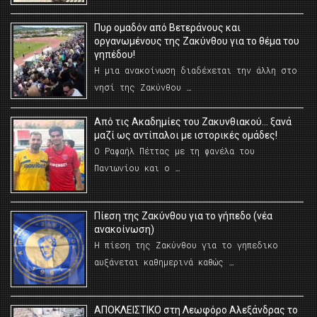
Πυρ ομαδόν από Βετεράνους και
οργανωμένους της Ζακύνθου για το θέμα του
γηπέδου!
Η μια ανακοίνωση διαδέχεται την άλλη στο
νησί της Ζακύνθου …
Από τις Ακαδημίες του Ζακυνθιακού… ξανά
μαζί ως αντίπαλοι με ιστορικές ομάδες!
Ο Ραφαήλ Πέττας με τη φανέλα του
Πανιωνίου και ο …
Πίεση της Ζακύνθου για το γήπεδο (νέα
ανακοίνωση)
Η πίεση της Ζακύνθου για το γηπεδικο
αυξάνεται καθημερινά καθώς …
AΠΟΚΛΕΙΣΤΙΚΟ στη Λεωφόρο Αλεξάνδρας το