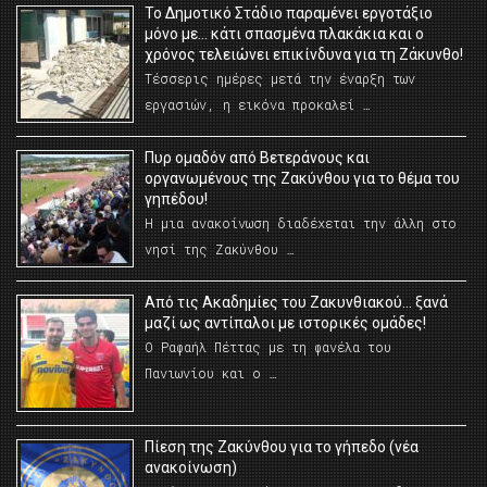
Το Δημοτικό Στάδιο παραμένει εργοτάξιο
μόνο με… κάτι σπασμένα πλακάκια και ο
χρόνος τελειώνει επικίνδυνα για τη Ζάκυνθο!
Τέσσερις ημέρες μετά την έναρξη των
εργασιών, η εικόνα προκαλεί …
Πυρ ομαδόν από Βετεράνους και
οργανωμένους της Ζακύνθου για το θέμα του
γηπέδου!
Η μια ανακοίνωση διαδέχεται την άλλη στο
νησί της Ζακύνθου …
Από τις Ακαδημίες του Ζακυνθιακού… ξανά
μαζί ως αντίπαλοι με ιστορικές ομάδες!
Ο Ραφαήλ Πέττας με τη φανέλα του
Πανιωνίου και ο …
Πίεση της Ζακύνθου για το γήπεδο (νέα
ανακοίνωση)