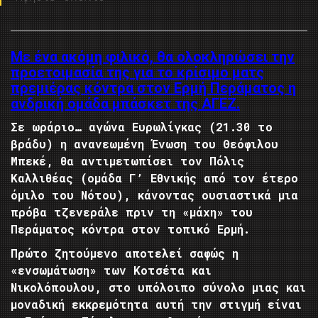
Με ένα ακόμη φιλικό, θα ολοκληρώσει την
προετοιμασία της για το κρίσιμο ματς
πρεμιέρας κόντρα στον Ερμή Περάματος η
ανδρική ομάδα μπάσκετ της ΑΓΕΖ.
Σε ωράριο… αγώνα Ευρωλίγκας (21.30 το
βράδυ) η ανανεωμένη Ένωση του Θεόφιλου
Μπεκέ, θα αντιμετωπίσει τον Πόλις
Καλλιθέας (ομάδα Γ’ Εθνικής από τον έτερο
όμιλο του Νότου), κάνοντας ουσιαστικά μια
πρόβα τζενεράλε πριν τη «μάχη» του
Περάματος κόντρα στον τοπικό Ερμή.
Πρώτο ζητούμενο αποτελεί σαφώς η
«ενσωμάτωση» των Κοτσέτα και
Νικολόπουλου, στο υπόλοιπο σύνολο μιας και
μοναδική εκκρεμότητα αυτή την στιγμή είναι