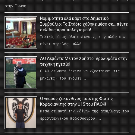
στην Ένωση …
Νομιμότητα αλά καρτ στο Δημοτικό
Συμβούλιο; Το Στάδιο χάθηκε μέσα σε… πέντε
σελίδες προϋπολογισμού!
Τελικά, όπως όλα δείχνουν, ο γιαλός δεν
είναι στραβός… αλλά …
ΑΟ Λεβάντε: Με τον Χρήστο Γερολυμάτο στην
τεχνική ηγεσία!
Ο ΑΟ Λεβάντε άρχισε να «ζεσταίνει τις
μηχανές» του ενόψει …
O νεαρός ζακυνθινός παίκτης Φώτης
Κορακιανίτης στην U15 του ΠΑΟΚ!
Μέσα σε αυτή την «δίνη» της απαξίωσης του
ερασιτεχνικού ποδοσφαίρου. …