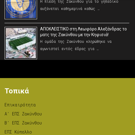
Η πίεση της Ζακύνθου για το γηπεδικο
αυξάνεται καθημερινά καθώς …
AΠΟΚΛΕΙΣΤΙΚΟ στη Λεωφόρο Αλεξάνδρας το
ματς της Ζακύνθου με την Κηφισιά!
Η ομάδα της Ζακύνθου κληρώθηκε να
αγωνιστεί εντός έδρας για …
Τοπικά
Επικαιρότητα
A’ ΕΠΣ Ζακύνθου
B’ ΕΠΣ Ζακύνθου
ΕΠΣ Κύπελλο