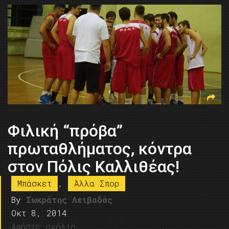
Φιλική “πρόβα”
πρωταθλήματος, κόντρα
στον Πόλις Καλλιθέας!
Μπάσκετ
,
Άλλα Σπορ
By
Σωκράτης Λειβαδάς
Οκτ 8, 2014
Αφήστε σχόλιο