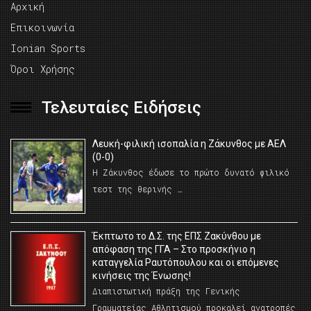
Αρχική
Επικοινωνία
Ionian Sports
Όροι Χρήσης
Τελευταίες Ειδήσεις
Λευκή-φιλική ισοπαλία η Ζάκυνθος με ΑΕΛ
(0-0)
Η Ζάκυνθος έδωσε το πρώτο δυνατό φιλικό
τεστ της θερινής …
Έκπτωτο το Δ.Σ. της ΕΠΣ Ζακύνθου με
απόφαση της ΓΓΑ – Στο προσκήνιο η
καταγγελία Ραυτόπουλου και οι επόμενες
κινήσεις της Ένωσης!
Διαπιστωτική πράξη της Γενικής
Γραμματείας Αθλητισμού προκαλεί ανατροπές