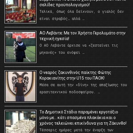
σελίδες προϋπολογισμού!
Τελικά, όπως όλα δείχνουν, ο γιαλός δεν
είναι στραβός… αλλά …
ΑΟ Λεβάντε: Με τον Χρήστο Γερολυμάτο στην
τεχνική ηγεσία!
Ο ΑΟ Λεβάντε άρχισε να «ζεσταίνει τις
μηχανές» του ενόψει …
O νεαρός ζακυνθινός παίκτης Φώτης
Κορακιανίτης στην U15 του ΠΑΟΚ!
Μέσα σε αυτή την «δίνη» της απαξίωσης του
ερασιτεχνικού ποδοσφαίρου. …
Το Δημοτικό Στάδιο παραμένει εργοτάξιο
μόνο με… κάτι σπασμένα πλακάκια και ο
χρόνος τελειώνει επικίνδυνα για τη Ζάκυνθο!
Τέσσερις ημέρες μετά την έναρξη των