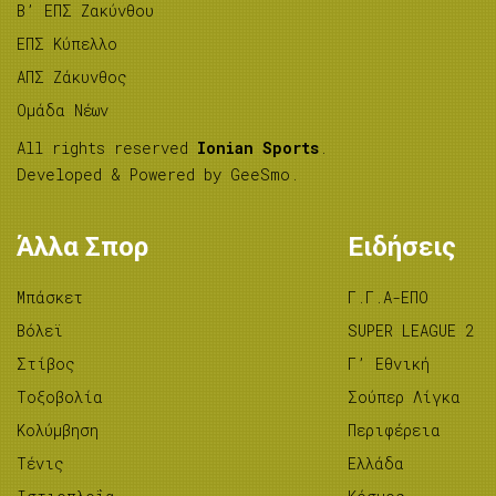
B’ ΕΠΣ Ζακύνθου
ΕΠΣ Κύπελλο
ΑΠΣ Ζάκυνθος
Ομάδα Νέων
All rights reserved
Ionian Sports
.
Developed & Powered by
GeeSmo
.
Άλλα Σπορ
Ειδήσεις
Μπάσκετ
Γ.Γ.Α-ΕΠΟ
Βόλεϊ
SUPER LEAGUE 2
Στίβος
Γ’ Εθνική
Tοξοβολία
Σούπερ Λίγκα
Κολύμβηση
Περιφέρεια
Τένις
Ελλάδα