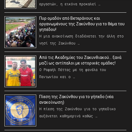
εργασιών, η εικόνα προκαλεί …
Πυρ ομαδόν από Βετεράνους και
οργανωμένους της Ζακύνθου για το θέμα του
γηπέδου!
Η μια ανακοίνωση διαδέχεται την άλλη στο
νησί της Ζακύνθου …
Από τις Ακαδημίες του Ζακυνθιακού… ξανά
μαζί ως αντίπαλοι με ιστορικές ομάδες!
Ο Ραφαήλ Πέττας με τη φανέλα του
Πανιωνίου και ο …
Πίεση της Ζακύνθου για το γήπεδο (νέα
ανακοίνωση)
Η πίεση της Ζακύνθου για το γηπεδικο
αυξάνεται καθημερινά καθώς …