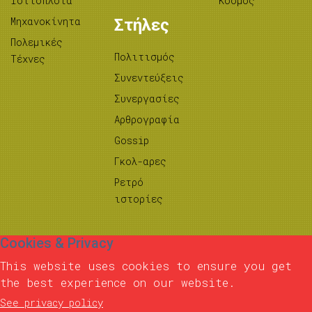
Ιστιοπλοΐα
Κόσμος
Μηχανοκίνητα
Στήλες
Πολεμικές
Πολιτισμός
Τέχνες
Συνεντεύξεις
Συνεργασίες
Αρθρογραφία
Gossip
Γκολ-αρες
Ρετρό
ιστορίες
Cookies & Privacy
This website uses cookies to ensure you get
the best experience on our website.
See privacy policy