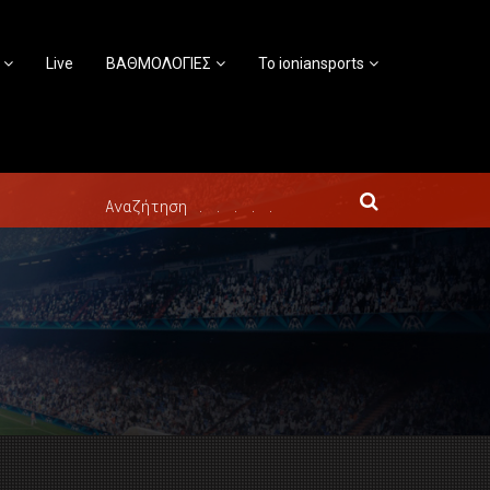
Live
ΒΑΘΜΟΛΟΓΙΕΣ
Το ioniansports