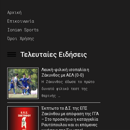
Αρχική
Επικοινωνία
Ionian Sports
Όροι Χρήσης
Τελευταίες Ειδήσεις
Λευκή-φιλική ισοπαλία η
Ζάκυνθος με ΑΕΛ (0-0)
Η Ζάκυνθος έδωσε το πρώτο
δυνατό φιλικό τεστ της
θερινής …
Έκπτωτο το Δ.Σ. της ΕΠΣ
Ζακύνθου με απόφαση της ΓΓΑ
– Στο προσκήνιο η καταγγελία
Ραυτόπουλου και οι επόμενες