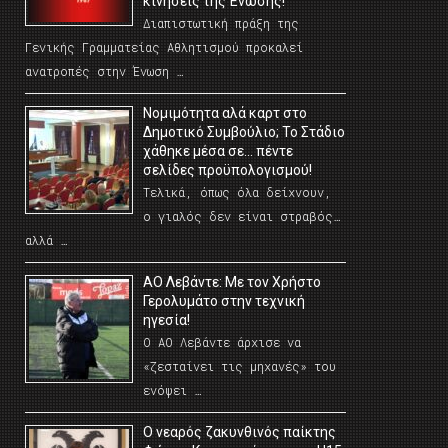
κινήσεις της Ένωσης!
Διαπιστωτική πράξη της
Γενικής Γραμματείας Αθλητισμού προκαλεί
ανατροπές στην Ένωση …
Νομιμότητα αλά καρτ στο
Δημοτικό Συμβούλιο; Το Στάδιο
χάθηκε μέσα σε… πέντε
σελίδες προϋπολογισμού!
Τελικά, όπως όλα δείχνουν,
ο γιαλός δεν είναι στραβός…
αλλά …
ΑΟ Λεβάντε: Με τον Χρήστο
Γερολυμάτο στην τεχνική
ηγεσία!
Ο ΑΟ Λεβάντε άρχισε να
«ζεσταίνει τις μηχανές» του
ενόψει …
O νεαρός ζακυνθινός παίκτης