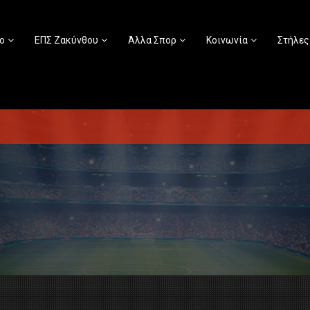
ο
ΕΠΣ Ζακύνθου
Άλλα Σπορ
Κοινωνία
Στήλες