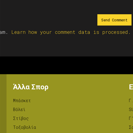
pam.
Learn how your comment data is processed.
Άλλα Σπορ
Ε
Μπάσκετ
Γ
Βόλεϊ
S
Στίβος
Γ
Tοξοβολία
Σ