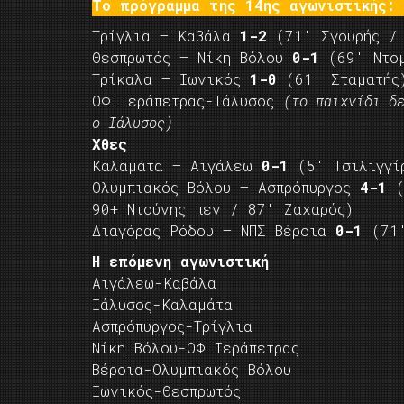
Το πρόγραμμα της 14ης αγωνιστικής:
Τρίγλια – Καβάλα
1-2
(71′ Σγουρής / 
Θεσπρωτός – Νίκη Βόλου
0-1
(69′ Ντομ
Τρίκαλα – Ιωνικός
1-0
(61′ Σταματής
ΟΦ Ιεράπετρας-Ιάλυσος
(το παιχνίδι δ
ο Ιάλυσος)
Χθες
Καλαμάτα – Αιγάλεω
0-1
(5′ Τσιλιγγί
Ολυμπιακός Βόλου – Ασπρόπυργος
4-1
(
90+ Ντούνης πεν / 87′ Ζαχαρός)
Διαγόρας Ρόδου – ΝΠΣ Βέροια
0-1
(71′
Η επόμενη αγωνιστική
Αιγάλεω-Καβάλα
Ιάλυσος-Καλαμάτα
Ασπρόπυργος-Τρίγλια
Νίκη Βόλου-ΟΦ Ιεράπετρας
Βέροια-Ολυμπιακός Βόλου
Ιωνικός-Θεσπρωτός