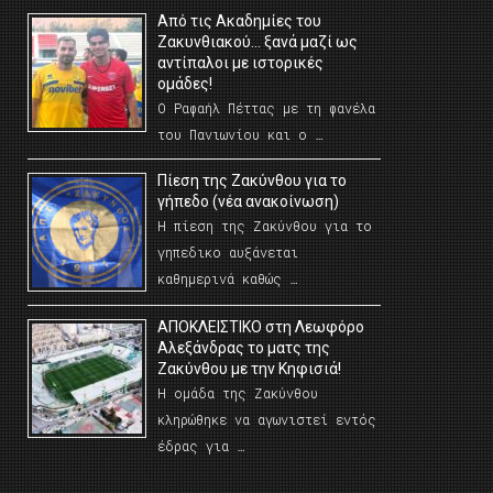
Από τις Ακαδημίες του
Ζακυνθιακού… ξανά μαζί ως
αντίπαλοι με ιστορικές
ομάδες!
Ο Ραφαήλ Πέττας με τη φανέλα
του Πανιωνίου και ο …
Πίεση της Ζακύνθου για το
γήπεδο (νέα ανακοίνωση)
Η πίεση της Ζακύνθου για το
γηπεδικο αυξάνεται
καθημερινά καθώς …
AΠΟΚΛΕΙΣΤΙΚΟ στη Λεωφόρο
Αλεξάνδρας το ματς της
Ζακύνθου με την Κηφισιά!
Η ομάδα της Ζακύνθου
κληρώθηκε να αγωνιστεί εντός
έδρας για …