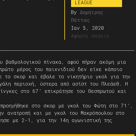
LEAGUE
By
Δημήτρης
Πέττας
Ιαν 5, 2020
Αφήστε σχόλιο
ου βαθμολογικού πίνακα, αφού πήραν ακόμη μια
πρώτο μέρος του παιχνιδιού δεν είχε κάποιο
ε το σκορ και έβαλε το νικητήριο γκολ για την
γάλη περιοχή, ύστερα από ασίστ του Πλεάεθ. Η
μίνγκες στο 67’ επικράτησε του Θεσπρωτού και
 προηγήθηκε στο σκορ με γκολ του Φώτη στο 71’,
ην ανατροπή και με γκολ του Μακρόπουλου στο
τησε με 2-1, για την 14η αγωνιστική της