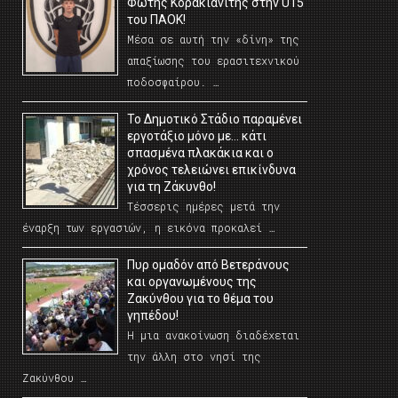
Φώτης Κορακιανίτης στην U15
του ΠΑΟΚ!
Μέσα σε αυτή την «δίνη» της
απαξίωσης του ερασιτεχνικού
ποδοσφαίρου. …
Το Δημοτικό Στάδιο παραμένει
εργοτάξιο μόνο με… κάτι
σπασμένα πλακάκια και ο
χρόνος τελειώνει επικίνδυνα
για τη Ζάκυνθο!
Τέσσερις ημέρες μετά την
έναρξη των εργασιών, η εικόνα προκαλεί …
Πυρ ομαδόν από Βετεράνους
και οργανωμένους της
Ζακύνθου για το θέμα του
γηπέδου!
Η μια ανακοίνωση διαδέχεται
την άλλη στο νησί της
Ζακύνθου …