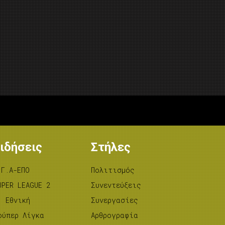
ιδήσεις
Στήλες
.Γ.Α-ΕΠΟ
Πολιτισμός
UPER LEAGUE 2
Συνεντεύξεις
’ Εθνική
Συνεργασίες
ούπερ Λίγκα
Αρθρογραφία