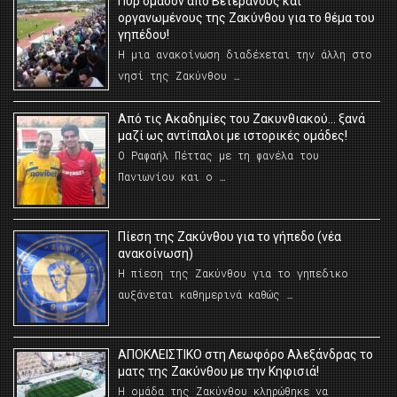
Πυρ ομαδόν από Βετεράνους και
οργανωμένους της Ζακύνθου για το θέμα του
γηπέδου!
Η μια ανακοίνωση διαδέχεται την άλλη στο
νησί της Ζακύνθου …
Από τις Ακαδημίες του Ζακυνθιακού… ξανά
μαζί ως αντίπαλοι με ιστορικές ομάδες!
Ο Ραφαήλ Πέττας με τη φανέλα του
Πανιωνίου και ο …
Πίεση της Ζακύνθου για το γήπεδο (νέα
ανακοίνωση)
Η πίεση της Ζακύνθου για το γηπεδικο
αυξάνεται καθημερινά καθώς …
AΠΟΚΛΕΙΣΤΙΚΟ στη Λεωφόρο Αλεξάνδρας το
ματς της Ζακύνθου με την Κηφισιά!
Η ομάδα της Ζακύνθου κληρώθηκε να