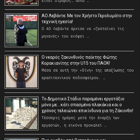
είναι στραβός… αλλά …
ΑΟ Λεβάντε: Με τον Χρήστο Γερολυμάτο στην
τεχνική ηγεσία!
Ο ΑΟ Λεβάντε άρχισε να «ζεσταίνει τις
μηχανές» του ενόψει …
O νεαρός ζακυνθινός παίκτης Φώτης
Κορακιανίτης στην U15 του ΠΑΟΚ!
Μέσα σε αυτή την «δίνη» της απαξίωσης του
ερασιτεχνικού ποδοσφαίρου. …
Το Δημοτικό Στάδιο παραμένει εργοτάξιο
μόνο με… κάτι σπασμένα πλακάκια και ο
χρόνος τελειώνει επικίνδυνα για τη Ζάκυνθο!
Τέσσερις ημέρες μετά την έναρξη των
εργασιών, η εικόνα προκαλεί …