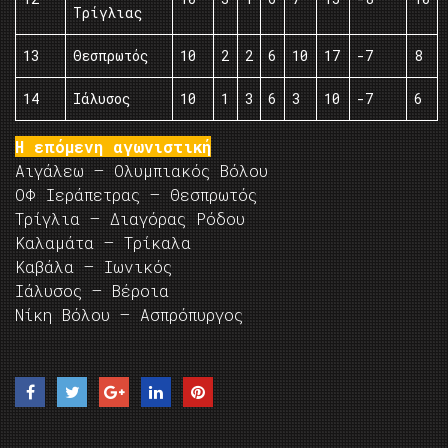
Τρίγλιας
13
Θεσπρωτός
10
2
2
6
10
17
-7
8
14
Ιάλυσος
10
1
3
6
3
10
-7
6
Η επόμενη αγωνιστική
Αιγάλεω – Ολυμπιακός Βόλου
ΟΦ Ιεράπετρας – Θεσπρωτός
Τρίγλια – Διαγόρας Ρόδου
Καλαμάτα – Τρίκαλα
Καβάλα – Ιωνικός
Ιάλυσος – Βέροια
Νίκη Βόλου – Ασπρόπυργος