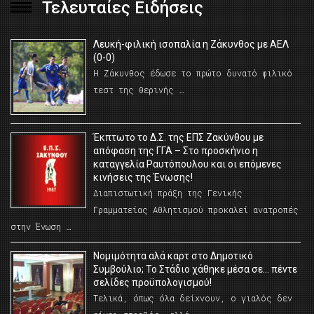
Τελευταίες Ειδήσεις
Λευκή-φιλική ισοπαλία η Ζάκυνθος με ΑΕΛ
(0-0)
Η Ζάκυνθος έδωσε το πρώτο δυνατό φιλικό
τεστ της θερινής …
Έκπτωτο το Δ.Σ. της ΕΠΣ Ζακύνθου με
απόφαση της ΓΓΑ – Στο προσκήνιο η
καταγγελία Ραυτόπουλου και οι επόμενες
κινήσεις της Ένωσης!
Διαπιστωτική πράξη της Γενικής
Γραμματείας Αθλητισμού προκαλεί ανατροπές
στην Ένωση …
Νομιμότητα αλά καρτ στο Δημοτικό
Συμβούλιο; Το Στάδιο χάθηκε μέσα σε… πέντε
σελίδες προϋπολογισμού!
Τελικά, όπως όλα δείχνουν, ο γιαλός δεν