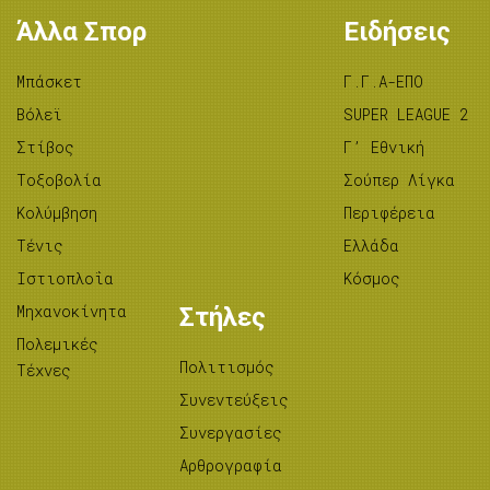
Άλλα Σπορ
Ειδήσεις
Μπάσκετ
Γ.Γ.Α-ΕΠΟ
Βόλεϊ
SUPER LEAGUE 2
Στίβος
Γ’ Εθνική
Tοξοβολία
Σούπερ Λίγκα
Κολύμβηση
Περιφέρεια
Τένις
Ελλάδα
Ιστιοπλοΐα
Κόσμος
Μηχανοκίνητα
Στήλες
Πολεμικές
Πολιτισμός
Τέχνες
Συνεντεύξεις
Συνεργασίες
Αρθρογραφία