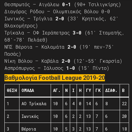
Θεσπρωτός – Αιγάλεω
0-1
(90+ Τσιλιγκίρης)
Διαγόρας Ρόδου – Ολυμπιακός Βόλου 0-0
Ιωνικός – Τρίγλια
2-0
(33′ Κρητικός, 62′
Βλαχομήτρος)
Τρίκαλα – ΟΦ Ιεράπετρας
3-0
(61′ Σταματής,
68′-78′ Πελάεθ)
ΝΠΣ Βέροια – Καλαμάτα
2-0
(19′ πεν-75′
Πασάς)
Νίκη Βόλου – Καβάλα
2-0
(12′-55′ Γκαρσία)
Ασπρόπυργος – Ιάλυσος
1-0
(15′ Πίντο)
Βαθμολογία Football League 2019-20
ΘΈΣΗ
ΟΜΆΔΑ
ΑΓ.
Ν
Ι
Η
ΓΥ
ΓΚ
ΔΙΑΦ.
Β
1
ΑΟ Τρίκαλα
10
6
4
0
14
6
8
22
2
Ιωνικός
10
6
2
2
13
7
6
20
3
Βέροια
10
5
3
2
13
7
6
18