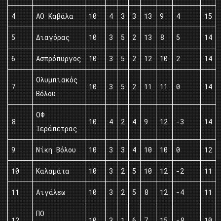
4
ΑΟ Καβάλα
10
4
3
3
13
9
4
15
5
Διαγόρας
10
3
5
2
13
8
5
14
6
Ασπρόπυργος
10
3
5
2
12
10
2
14
Ολυμπιακός
7
10
3
5
2
11
11
0
14
Βόλου
ΟΦ
8
10
4
2
4
9
12
-3
14
Ιεράπετρας
9
Νίκη Βόλου
10
3
3
4
10
10
0
12
10
Καλαμάτα
10
3
2
5
10
12
-2
11
11
Αιγάλεω
10
3
2
5
8
12
-4
11
ΠΟ
12
10
3
1
6
7
15
-8
10