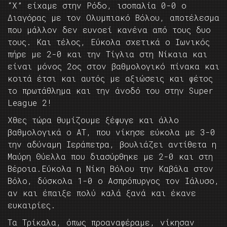
“Χ” είχαμε στην Ρόδο, ισοπαλία 0-0 ο
Διαγόρας με τον Ολυμπιακό Βόλου, αποτέλεσμα
που μάλλον δεν ευνοεί κανένα από τους δυο
τους. Και τέλος, Εύκολα σχετικά ο Ιωνικός
πήρε με 2-0 και την Τίγλια στη Νίκαια και
είναι μόνος 2ος στον βαθμολογικό πίνακα και
κοιτά έτσι και αυτός με αξιώσεις και φέτος
το πρωτάθλημα και την άνοδό του στην Super
League 2!
Χθες τώρα θυμίζουμε ξέφυγε και άλλο
βαθμολογικά ο ΑΤ, που νίκησε εύκολα με 3-0
την αδύναμη Ιεράπετρα, βουλιάζει αντίθετα η
Μαύρη Θύελλα που διασύρθηκε με 2-0 και στη
Βέροια.Εύκολα η Νίκη Βόλου την Καβάλα στον
Βόλο, δύσκολα 1-0 ο Ασπρόπυργος τον Ιάλυσο,
αν και έπαιξε πολύ καλά ξανά και έκανε
ευκαιρίες.
Τα Τρίκαλα, όπως προαναφέραμε, νίκησαν