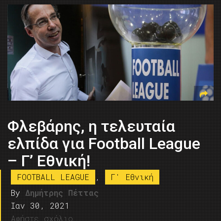
Φλεβάρης, η τελευταία
ελπίδα για Football League
– Γ’ Εθνική!
FOOTBALL LEAGUE
,
Γ' Εθνική
By
Δημήτρης Πέττας
Ιαν 30, 2021
Αφήστε σχόλιο