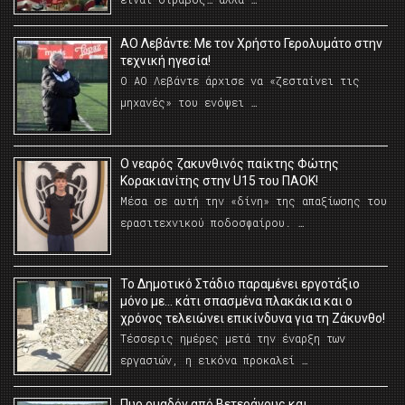
ΑΟ Λεβάντε: Με τον Χρήστο Γερολυμάτο στην
τεχνική ηγεσία!
Ο ΑΟ Λεβάντε άρχισε να «ζεσταίνει τις
μηχανές» του ενόψει …
O νεαρός ζακυνθινός παίκτης Φώτης
Κορακιανίτης στην U15 του ΠΑΟΚ!
Μέσα σε αυτή την «δίνη» της απαξίωσης του
ερασιτεχνικού ποδοσφαίρου. …
Το Δημοτικό Στάδιο παραμένει εργοτάξιο
μόνο με… κάτι σπασμένα πλακάκια και ο
χρόνος τελειώνει επικίνδυνα για τη Ζάκυνθο!
Τέσσερις ημέρες μετά την έναρξη των
εργασιών, η εικόνα προκαλεί …
Πυρ ομαδόν από Βετεράνους και