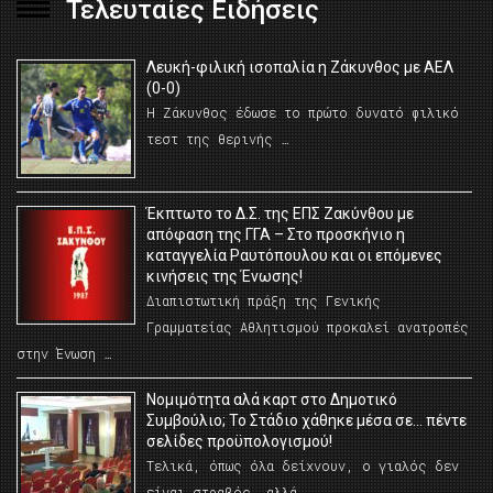
Τελευταίες Ειδήσεις
Λευκή-φιλική ισοπαλία η Ζάκυνθος με ΑΕΛ
(0-0)
Η Ζάκυνθος έδωσε το πρώτο δυνατό φιλικό
τεστ της θερινής …
Έκπτωτο το Δ.Σ. της ΕΠΣ Ζακύνθου με
απόφαση της ΓΓΑ – Στο προσκήνιο η
καταγγελία Ραυτόπουλου και οι επόμενες
κινήσεις της Ένωσης!
Διαπιστωτική πράξη της Γενικής
Γραμματείας Αθλητισμού προκαλεί ανατροπές
στην Ένωση …
Νομιμότητα αλά καρτ στο Δημοτικό
Συμβούλιο; Το Στάδιο χάθηκε μέσα σε… πέντε
σελίδες προϋπολογισμού!
Τελικά, όπως όλα δείχνουν, ο γιαλός δεν
είναι στραβός… αλλά …