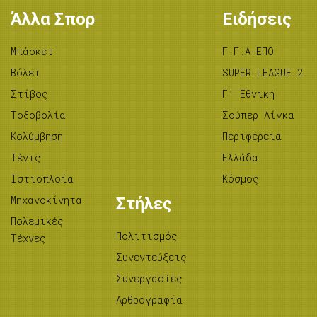
Άλλα Σπορ
Ειδήσεις
Μπάσκετ
Γ.Γ.Α-ΕΠΟ
Βόλεϊ
SUPER LEAGUE 2
Στίβος
Γ’ Εθνική
Tοξοβολία
Σούπερ Λίγκα
Κολύμβηση
Περιφέρεια
Τένις
Ελλάδα
Ιστιοπλοΐα
Κόσμος
Μηχανοκίνητα
Στήλες
Πολεμικές
Πολιτισμός
Τέχνες
Συνεντεύξεις
Συνεργασίες
Αρθρογραφία