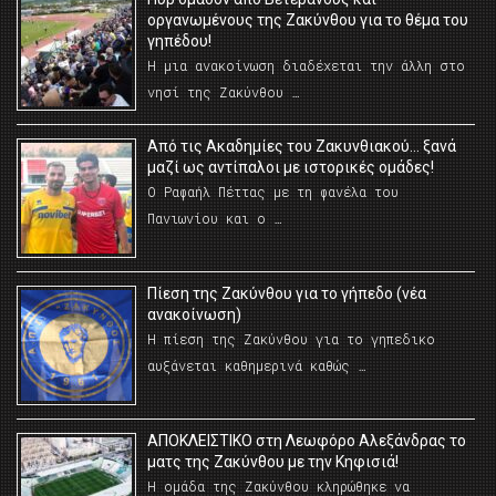
οργανωμένους της Ζακύνθου για το θέμα του
γηπέδου!
Η μια ανακοίνωση διαδέχεται την άλλη στο
νησί της Ζακύνθου …
Από τις Ακαδημίες του Ζακυνθιακού… ξανά
μαζί ως αντίπαλοι με ιστορικές ομάδες!
Ο Ραφαήλ Πέττας με τη φανέλα του
Πανιωνίου και ο …
Πίεση της Ζακύνθου για το γήπεδο (νέα
ανακοίνωση)
Η πίεση της Ζακύνθου για το γηπεδικο
αυξάνεται καθημερινά καθώς …
AΠΟΚΛΕΙΣΤΙΚΟ στη Λεωφόρο Αλεξάνδρας το
ματς της Ζακύνθου με την Κηφισιά!
Η ομάδα της Ζακύνθου κληρώθηκε να