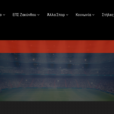
ο
ΕΠΣ Ζακύνθου
Άλλα Σπορ
Κοινωνία
Στήλες