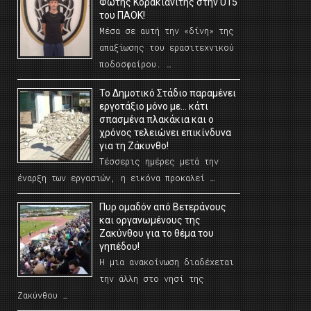
Φώτης Κορακιανίτης στην U15
του ΠΑΟΚ!
Μέσα σε αυτή την «δίνη» της
απαξίωσης του ερασιτεχνικού
ποδοσφαίρου. …
Το Δημοτικό Στάδιο παραμένει
εργοτάξιο μόνο με… κάτι
σπασμένα πλακάκια και ο
χρόνος τελειώνει επικίνδυνα
για τη Ζάκυνθο!
Τέσσερις ημέρες μετά την
έναρξη των εργασιών, η εικόνα προκαλεί …
Πυρ ομαδόν από Βετεράνους
και οργανωμένους της
Ζακύνθου για το θέμα του
γηπέδου!
Η μια ανακοίνωση διαδέχεται
την άλλη στο νησί της
Ζακύνθου …