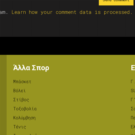
pam.
Learn how your comment data is processed.
Άλλα Σπορ
Ε
Μπάσκετ
Γ
Βόλεϊ
S
Στίβος
Γ
Tοξοβολία
Σ
Κολύμβηση
Π
Τένις
Ε