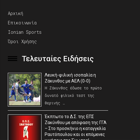
Αρχική
Επικοινωνία
Ionian Sports
Όροι Χρήσης
Τελευταίες Ειδήσεις
Λευκή-φιλική ισοπαλία η
Ζάκυνθος με ΑΕΛ (0-0)
Η Ζάκυνθος έδωσε το πρώτο
δυνατό φιλικό τεστ της
θερινής …
Έκπτωτο το Δ.Σ. της ΕΠΣ
Ζακύνθου με απόφαση της ΓΓΑ
– Στο προσκήνιο η καταγγελία
Ραυτόπουλου και οι επόμενες