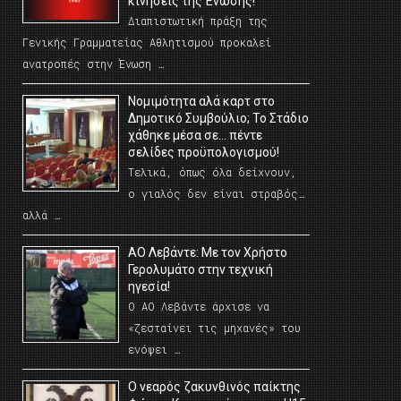
κινήσεις της Ένωσης!
Διαπιστωτική πράξη της
Γενικής Γραμματείας Αθλητισμού προκαλεί
ανατροπές στην Ένωση …
Νομιμότητα αλά καρτ στο
Δημοτικό Συμβούλιο; Το Στάδιο
χάθηκε μέσα σε… πέντε
σελίδες προϋπολογισμού!
Τελικά, όπως όλα δείχνουν,
ο γιαλός δεν είναι στραβός…
αλλά …
ΑΟ Λεβάντε: Με τον Χρήστο
Γερολυμάτο στην τεχνική
ηγεσία!
Ο ΑΟ Λεβάντε άρχισε να
«ζεσταίνει τις μηχανές» του
ενόψει …
O νεαρός ζακυνθινός παίκτης