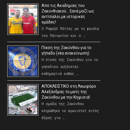
Από τις Ακαδημίες του
Ζακυνθιακού… ξανά μαζί ως
αντίπαλοι με ιστορικές
ομάδες!
Ο Ραφαήλ Πέττας με τη φανέλα
του Πανιωνίου και ο …
Πίεση της Ζακύνθου για το
γήπεδο (νέα ανακοίνωση)
Η πίεση της Ζακύνθου για το
γηπεδικο αυξάνεται
καθημερινά καθώς …
AΠΟΚΛΕΙΣΤΙΚΟ στη Λεωφόρο
Αλεξάνδρας το ματς της
Ζακύνθου με την Κηφισιά!
Η ομάδα της Ζακύνθου
κληρώθηκε να αγωνιστεί εντός
έδρας για …