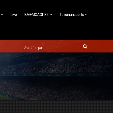
Live
ΒΑΘΜΟΛΟΓΙΕΣ
Το ioniansports