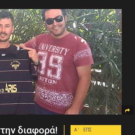
την διαφορά!
A' ΕΠΣ