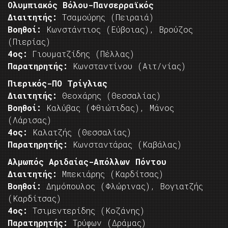
Ολυμπιακός Βόλου-Πανσερραϊκός
Διαιτητής:
Τσαμούρης (Πειραιά)
Βοηθοί:
Κωνστάντιος (Εύβοιας), Βρούζος
(Πιερίας)
4ος:
Γιουματζίδης (Πέλλας)
Παρατηρητής:
Κωνσταντίνου (Αιτ/νίας)
Πιερικός-ΠΟ Τρίγλιας
Διαιτητής:
Θεοχάρης (Θεσσαλίας)
Βοηθοί:
Καλύβας (Φθιώτιδας), Μάνος
(Λάρισας)
4ος:
Καλατζής (Θεσσαλίας)
Παρατηρητής:
Κωνσταντάρας (Καβάλας)
Αλμωπός Αριδαίας-Απόλλων Πόντου
Διαιτητής:
Μπεκιάρης (Καρδίτσας)
Βοηθοί:
Δημόπουλος (Φλώρινας), Βογιατζής
(Καρδίτσας)
4ος:
Τσιμεντερίδης (Κοζάνης)
Παρατηρητής:
Τρύφων (Δράμας)