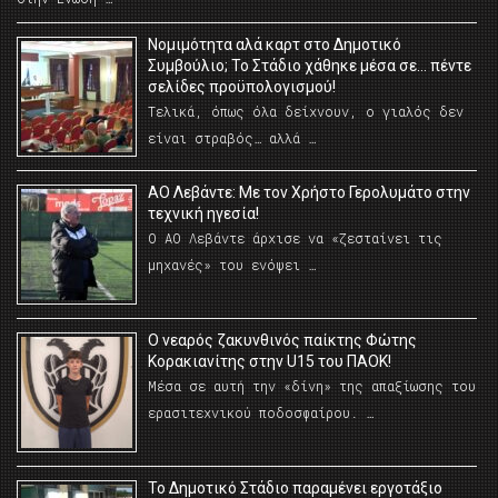
Νομιμότητα αλά καρτ στο Δημοτικό
Συμβούλιο; Το Στάδιο χάθηκε μέσα σε… πέντε
σελίδες προϋπολογισμού!
Τελικά, όπως όλα δείχνουν, ο γιαλός δεν
είναι στραβός… αλλά …
ΑΟ Λεβάντε: Με τον Χρήστο Γερολυμάτο στην
τεχνική ηγεσία!
Ο ΑΟ Λεβάντε άρχισε να «ζεσταίνει τις
μηχανές» του ενόψει …
O νεαρός ζακυνθινός παίκτης Φώτης
Κορακιανίτης στην U15 του ΠΑΟΚ!
Μέσα σε αυτή την «δίνη» της απαξίωσης του
ερασιτεχνικού ποδοσφαίρου. …
Το Δημοτικό Στάδιο παραμένει εργοτάξιο