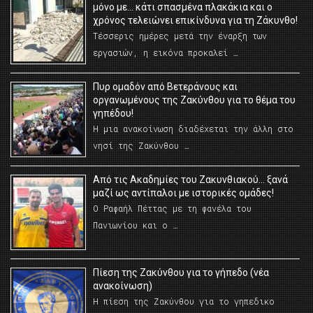
μόνο με… κάτι σπασμένα πλακάκια και ο
χρόνος τελειώνει επικίνδυνα για τη Ζάκυνθο!
Τέσσερις ημέρες μετά την έναρξη των
εργασιών, η εικόνα προκαλεί …
Πυρ ομαδόν από Βετεράνους και
οργανωμένους της Ζακύνθου για το θέμα του
γηπέδου!
Η μια ανακοίνωση διαδέχεται την άλλη στο
νησί της Ζακύνθου …
Από τις Ακαδημίες του Ζακυνθιακού… ξανά
μαζί ως αντίπαλοι με ιστορικές ομάδες!
Ο Ραφαήλ Πέττας με τη φανέλα του
Πανιωνίου και ο …
Πίεση της Ζακύνθου για το γήπεδο (νέα
ανακοίνωση)
Η πίεση της Ζακύνθου για το γηπεδικο