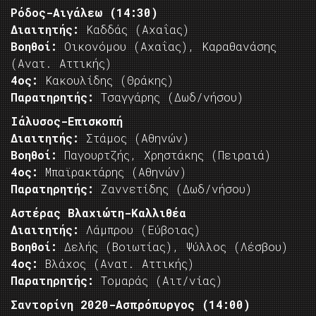
Ρόδος-Αιγάλεω (14:30)
Διαιτητής:
Καδδάς (Αχαΐας)
Βοηθοί:
Οικονόμου (Αχαΐας), Καραθανάσης
(Ανατ. Αττικής)
4ος:
Κακουλίδης (Θράκης)
Παρατηρητής:
Τσαγγάρης (Δωδ/νήσου)
Ιάλυσος-Επισκοπή
Διαιτητής:
Στάμος (Αθηνών)
Βοηθοί:
Παγουρτζής, Χρηστάκης (Πειραιά)
4ος:
Μπαϊρακτάρης (Αθηνών)
Παρατηρητής:
Ζαννετίδης (Δωδ/νήσου)
Αστέρας Βλαχιώτη-Καλλιθέα
Διαιτητής:
Λάμπρου (Εύβοιας)
Βοηθοί:
Δελής (Βοιωτίας), Ψύλλος (Λέσβου)
4ος:
Βλάχος (Ανατ. Αττικής)
Παρατηρητής:
Τομαράς (Αιτ/νίας)
Σαντορίνη 2020-Ασπρόπυργος (14:00)