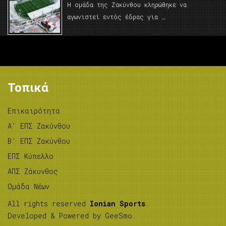
Η ομάδα της Ζακύνθου κληρώθηκε να
αγωνιστεί εντός έδρας για …
Τοπικά
Επικαιρότητα
A’ ΕΠΣ Ζακύνθου
B’ ΕΠΣ Ζακύνθου
ΕΠΣ Κύπελλο
ΑΠΣ Ζάκυνθος
Ομάδα Νέων
All rights reserved
Ionian Sports
.
Developed & Powered by
GeeSmo
.