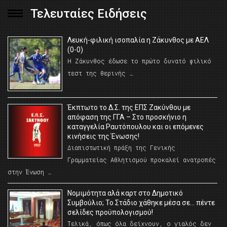
Τελευταίες Ειδήσεις
Λευκή-φιλική ισοπαλία η Ζάκυνθος με ΑΕΛ
(0-0)
Η Ζάκυνθος έδωσε το πρώτο δυνατό φιλικό
τεστ της θερινής …
Έκπτωτο το Δ.Σ. της ΕΠΣ Ζακύνθου με
απόφαση της ΓΓΑ – Στο προσκήνιο η
καταγγελία Ραυτόπουλου και οι επόμενες
κινήσεις της Ένωσης!
Διαπιστωτική πράξη της Γενικής
Γραμματείας Αθλητισμού προκαλεί ανατροπές
στην Ένωση …
Νομιμότητα αλά καρτ στο Δημοτικό
Συμβούλιο; Το Στάδιο χάθηκε μέσα σε… πέντε
σελίδες προϋπολογισμού!
Τελικά, όπως όλα δείχνουν, ο γιαλός δεν