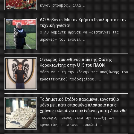
είναι στραβός… αλλά …
ΑΟ Λεβάντε: Με τον Χρήστο Γερολυμάτο στην
τεχνική ηγεσία!
Ο ΑΟ Λεβάντε άρχισε να «ζεσταίνει τις
μηχανές» του ενόψει …
O νεαρός ζακυνθινός παίκτης Φώτης
Κορακιανίτης στην U15 του ΠΑΟΚ!
Μέσα σε αυτή την «δίνη» της απαξίωσης του
ερασιτεχνικού ποδοσφαίρου. …
Το Δημοτικό Στάδιο παραμένει εργοτάξιο
μόνο με… κάτι σπασμένα πλακάκια και ο
χρόνος τελειώνει επικίνδυνα για τη Ζάκυνθο!
Τέσσερις ημέρες μετά την έναρξη των
εργασιών, η εικόνα προκαλεί …