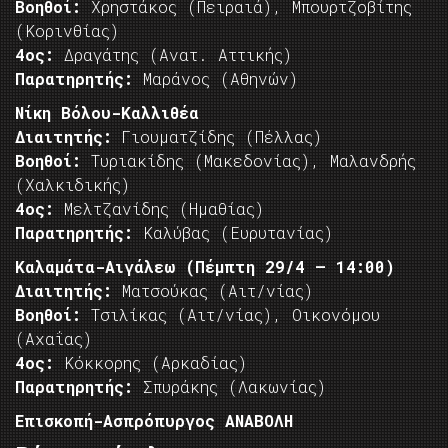
Βοηθοί:
Χρηστάκος (Πειραιά), Μπουρτζοβίτης
(Κορινθίας)
4ος:
Δραγάτης (Ανατ. Αττικής)
Παρατηρητής:
Μαράνος (Αθηνών)
Νίκη Βόλου-Καλλιθέα
Διαιτητής:
Γιουματζίδης (Πέλλας)
Βοηθοί:
Τυριακίδης (Μακεδονίας), Μαλανδρής
(Χαλκιδικής)
4ος:
Μελτζανίδης (Ημαθίας)
Παρατηρητής:
Καλύβας (Ευρυτανίας)
Καλαμάτα-Αιγάλεω (Πέμπτη 29/4 – 14:00)
Διαιτητής:
Ματσούκας (Αιτ/νίας)
Βοηθοί:
Τσιλίκας (Αιτ/νίας), Οικονόμου
(Αχαΐας)
4ος:
Κόκκορης (Αρκαδίας)
Παρατηρητής:
Σπυράκης (Λακωνίας)
Επισκοπή-Ασπρόπυργος ΑΝΑΒΟΛΗ