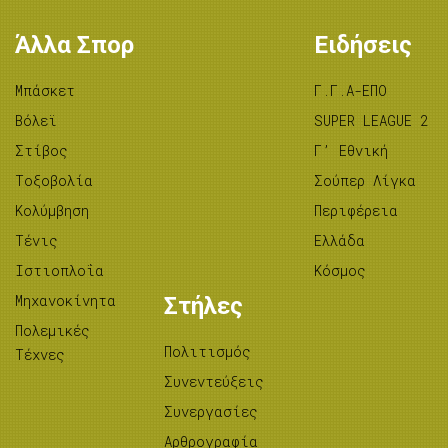
Άλλα Σπορ
Ειδήσεις
Μπάσκετ
Γ.Γ.Α-ΕΠΟ
Βόλεϊ
SUPER LEAGUE 2
Στίβος
Γ’ Εθνική
Tοξοβολία
Σούπερ Λίγκα
Κολύμβηση
Περιφέρεια
Τένις
Ελλάδα
Ιστιοπλοΐα
Κόσμος
Μηχανοκίνητα
Στήλες
Πολεμικές
Πολιτισμός
Τέχνες
Συνεντεύξεις
Συνεργασίες
Αρθρογραφία