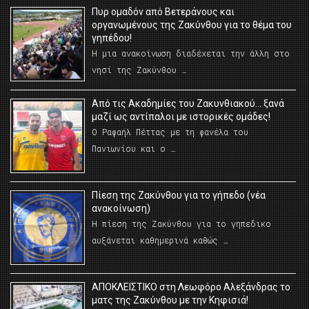
Πυρ ομαδόν από Βετεράνους και
οργανωμένους της Ζακύνθου για το θέμα του
γηπέδου!
Η μια ανακοίνωση διαδέχεται την άλλη στο
νησί της Ζακύνθου …
Από τις Ακαδημίες του Ζακυνθιακού… ξανά
μαζί ως αντίπαλοι με ιστορικές ομάδες!
Ο Ραφαήλ Πέττας με τη φανέλα του
Πανιωνίου και ο …
Πίεση της Ζακύνθου για το γήπεδο (νέα
ανακοίνωση)
Η πίεση της Ζακύνθου για το γηπεδικο
αυξάνεται καθημερινά καθώς …
AΠΟΚΛΕΙΣΤΙΚΟ στη Λεωφόρο Αλεξάνδρας το
ματς της Ζακύνθου με την Κηφισιά!