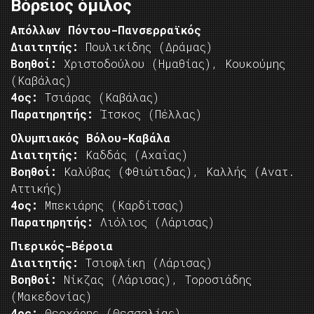
Βόρειος όμιλος
Απόλλων Πόντου-Πανσερραϊκός
Διαιτητής:
Πουλικίδης (Δράμας)
Βοηθοί:
Χριστοδούλου (Ημαθίας), Κουκούμης
(Καβάλας)
4ος:
Τσιάρας (Καβάλας)
Παρατηρητής:
Ίτσκος (Πέλλας)
Ολυμπιακός Βόλου-Καβάλα
Διαιτητής:
Καδδάς (Αχαΐας)
Βοηθοί:
Καλύβας (Φθιώτιδας), Καλλής (Ανατ.
Αττικής)
4ος:
Μπεκιάρης (Καρδίτσας)
Παρατηρητής:
Λιόλιος (Λάρισας)
Πιερικός-Βέροια
Διαιτητής:
Τσιοφλίκη (Λάρισας)
Βοηθοί:
Νίκζας (Λάρισας), Τοροσιάδης
(Μακεδονίας)
4ος:
Θεοχάρης (Θεσσαλίας)