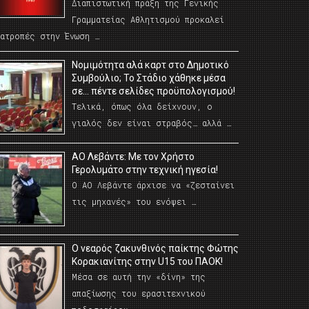
Διαπιστωτική πράξη της Γενικής
Γραμματείας Αθλητισμού προκαλεί
νατροπές στην Ένωση …
Νομιμότητα αλά καρτ στο Δημοτικό
Συμβούλιο; Το Στάδιο χάθηκε μέσα
σε… πέντε σελίδες προϋπολογισμού!
Τελικά, όπως όλα δείχνουν, ο
γιαλός δεν είναι στραβός… αλλά …
ΑΟ Λεβάντε: Με τον Χρήστο
Γερολυμάτο στην τεχνική ηγεσία!
Ο ΑΟ Λεβάντε άρχισε να «ζεσταίνει
τις μηχανές» του ενόψει …
O νεαρός ζακυνθινός παίκτης Φώτης
Κορακιανίτης στην U15 του ΠΑΟΚ!
Μέσα σε αυτή την «δίνη» της
απαξίωσης του ερασιτεχνικού