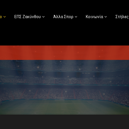
ο
ΕΠΣ Ζακύνθου
Άλλα Σπορ
Κοινωνία
Στήλες