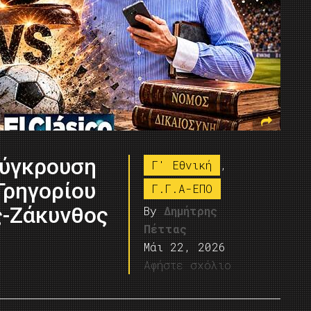
Σύγκρουση
Γ' Εθνική
,
Γρηγορίου
Γ.Γ.Α-ΕΠΟ
ς-Ζάκυνθος
By
Δημήτρης
Πέττας
Μάι 22, 2026
Αφήστε σχόλιο