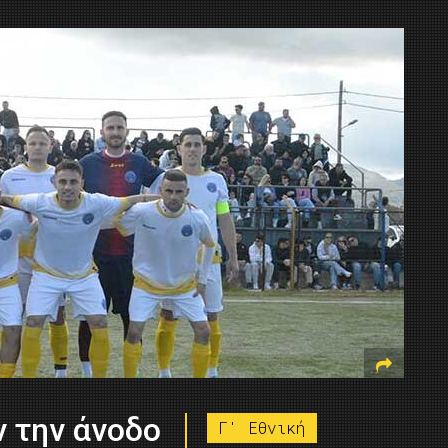
ν την άνοδο
Γ' Εθνική