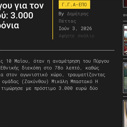
ου για τον
Γ.Γ.Α-ΕΠΟ
ύ: 3.000
By
Δημήτρης
α
Πέττας
ρόνια
Ιούν 3, 2026
Αφήστε σχόλιο
ις 10 Μαΐου, όταν η αναμέτρηση του Πύργου
 Εθνικής διεκόπη στο 78ο λεπτό, καθώς
ια στον αγωνιστικό χώρο, τραυματίζοντας
 ομάδας (Ζακύνθου) Μιχάλη Μπαστακό Η
 τιμώρησε με πρόστιμο 3.000 ευρώ δύο