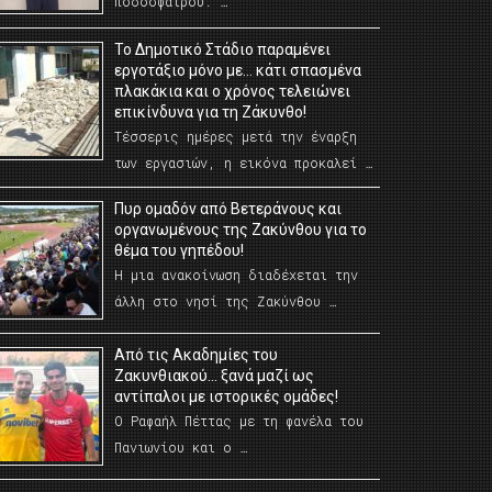
ποδοσφαίρου. …
Το Δημοτικό Στάδιο παραμένει
εργοτάξιο μόνο με… κάτι σπασμένα
πλακάκια και ο χρόνος τελειώνει
επικίνδυνα για τη Ζάκυνθο!
Τέσσερις ημέρες μετά την έναρξη
των εργασιών, η εικόνα προκαλεί …
Πυρ ομαδόν από Βετεράνους και
οργανωμένους της Ζακύνθου για το
θέμα του γηπέδου!
Η μια ανακοίνωση διαδέχεται την
άλλη στο νησί της Ζακύνθου …
Από τις Ακαδημίες του
Ζακυνθιακού… ξανά μαζί ως
αντίπαλοι με ιστορικές ομάδες!
Ο Ραφαήλ Πέττας με τη φανέλα του
Πανιωνίου και ο …