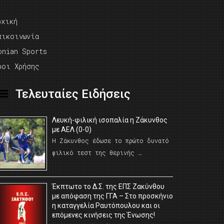
ρχική
πικοινωνία
onian Sports
ροι Χρήσης
Τελευταίες Ειδήσεις
Λευκή-φιλική ισοπαλία η Ζάκυνθος
με ΑΕΛ (0-0)
Η Ζάκυνθος έδωσε το πρώτο δυνατό
φιλικό τεστ της θερινής …
Έκπτωτο το Δ.Σ. της ΕΠΣ Ζακύνθου
με απόφαση της ΓΓΑ – Στο προσκήνιο
η καταγγελία Ραυτόπουλου και οι
επόμενες κινήσεις της Ένωσης!