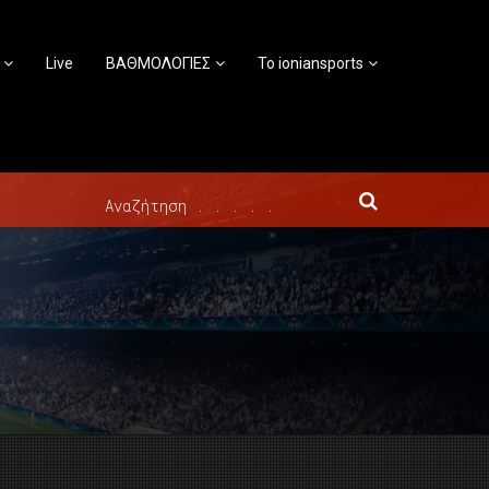
Live
ΒΑΘΜΟΛΟΓΙΕΣ
Το ioniansports