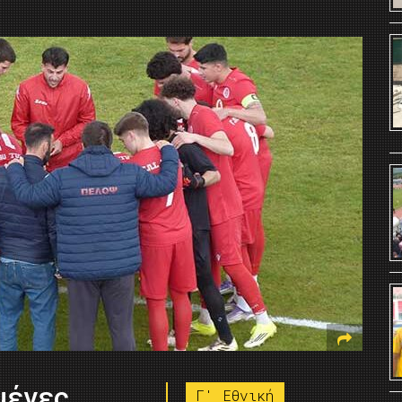
μένες
Γ' Εθνική