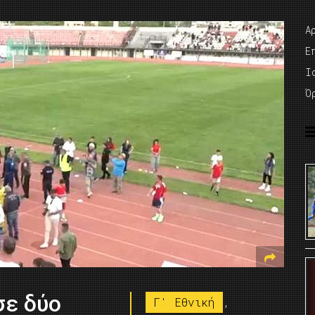
Α
Ε
I
Ό
σε δύο
Γ' Εθνική
,