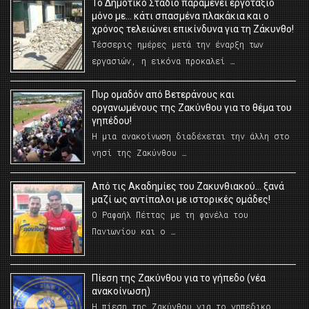
Το Δημοτικό Στάδιο παραμένει εργοτάξιο
μόνο με… κάτι σπασμένα πλακάκια και ο
χρόνος τελειώνει επικίνδυνα για τη Ζάκυνθο!
Τέσσερις ημέρες μετά την έναρξη των
εργασιών, η εικόνα προκαλεί …
Πυρ ομαδόν από Βετεράνους και
οργανωμένους της Ζακύνθου για το θέμα του
γηπέδου!
Η μια ανακοίνωση διαδέχεται την άλλη στο
νησί της Ζακύνθου …
Από τις Ακαδημίες του Ζακυνθιακού… ξανά
μαζί ως αντίπαλοι με ιστορικές ομάδες!
Ο Ραφαήλ Πέττας με τη φανέλα του
Πανιωνίου και ο …
Πίεση της Ζακύνθου για το γήπεδο (νέα
ανακοίνωση)
Η πίεση της Ζακύνθου για το γηπεδικο