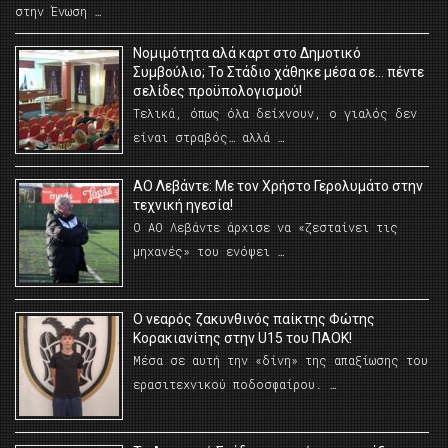
στην Ένωση …
Νομιμότητα αλά καρτ στο Δημοτικό
Συμβούλιο; Το Στάδιο χάθηκε μέσα σε… πέντε
σελίδες προϋπολογισμού!
Τελικά, όπως όλα δείχνουν, ο γιαλός δεν
είναι στραβός… αλλά …
ΑΟ Λεβάντε: Με τον Χρήστο Γερολυμάτο στην
τεχνική ηγεσία!
Ο ΑΟ Λεβάντε άρχισε να «ζεσταίνει τις
μηχανές» του ενόψει …
O νεαρός ζακυνθινός παίκτης Φώτης
Κορακιανίτης στην U15 του ΠΑΟΚ!
Μέσα σε αυτή την «δίνη» της απαξίωσης του
ερασιτεχνικού ποδοσφαίρου. …