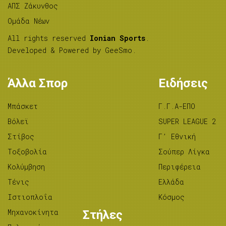
ΑΠΣ Ζάκυνθος
Ομάδα Νέων
All rights reserved
Ionian Sports
.
Developed & Powered by
GeeSmo
.
Άλλα Σπορ
Ειδήσεις
Μπάσκετ
Γ.Γ.Α-ΕΠΟ
Βόλεϊ
SUPER LEAGUE 2
Στίβος
Γ’ Εθνική
Tοξοβολία
Σούπερ Λίγκα
Κολύμβηση
Περιφέρεια
Τένις
Ελλάδα
Ιστιοπλοΐα
Κόσμος
Μηχανοκίνητα
Στήλες