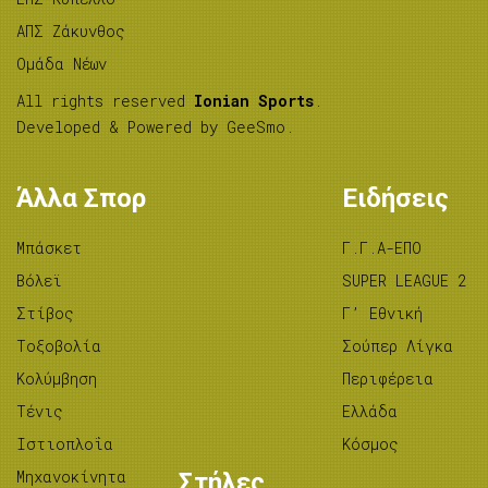
ΑΠΣ Ζάκυνθος
Ομάδα Νέων
All rights reserved
Ionian Sports
.
Developed & Powered by
GeeSmo
.
Άλλα Σπορ
Ειδήσεις
Μπάσκετ
Γ.Γ.Α-ΕΠΟ
Βόλεϊ
SUPER LEAGUE 2
Στίβος
Γ’ Εθνική
Tοξοβολία
Σούπερ Λίγκα
Κολύμβηση
Περιφέρεια
Τένις
Ελλάδα
Ιστιοπλοΐα
Κόσμος
Μηχανοκίνητα
Στήλες