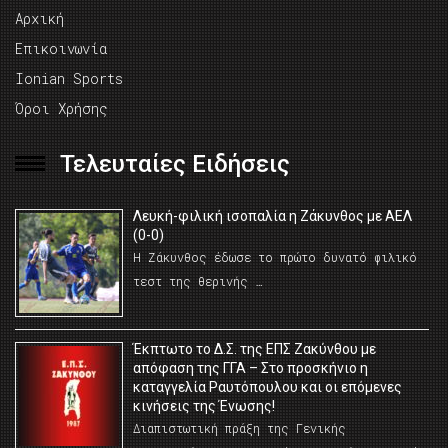
Αρχική
Επικοινωνία
Ionian Sports
Όροι Χρήσης
Τελευταίες Ειδήσεις
Λευκή-φιλική ισοπαλία η Ζάκυνθος με ΑΕΛ
(0-0)
Η Ζάκυνθος έδωσε το πρώτο δυνατό φιλικό
τεστ της θερινής …
Έκπτωτο το Δ.Σ. της ΕΠΣ Ζακύνθου με
απόφαση της ΓΓΑ – Στο προσκήνιο η
καταγγελία Ραυτόπουλου και οι επόμενες
κινήσεις της Ένωσης!
Διαπιστωτική πράξη της Γενικής