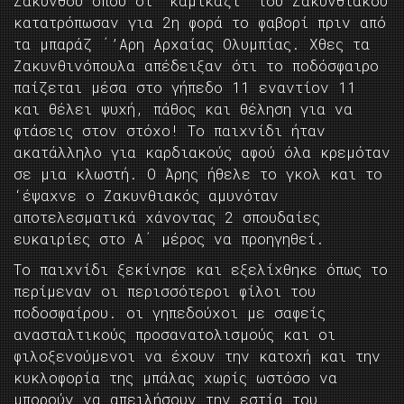
Ζακύνθου όπου οι “καμικάζι” του Ζακυνθιακού
κατατρόπωσαν για 2η φορά το φαβορί πριν από
τα μπαράζ ΄’Αρη Αρχαίας Ολυμπίας. Χθες τα
Ζακυνθινόπουλα απέδειξαν ότι το ποδόσφαιρο
παίζεται μέσα στο γήπεδο 11 εναντίον 11
και θέλει ψυχή, πάθος και θέληση για να
φτάσεις στον στόχο! Το παιχνίδι ήταν
ακατάλληλο για καρδιακούς αφού όλα κρεμόταν
σε μια κλωστή. Ο Άρης ήθελε το γκολ και το
‘έψαχνε ο Ζακυνθιακός αμυνόταν
αποτελεσματικά χάνοντας 2 σπουδαίες
ευκαιρίες στο Α΄ μέρος να προηγηθεί.
Το παιχνίδι ξεκίνησε και εξελίχθηκε όπως το
περίμεναν οι περισσότεροι φίλοι του
ποδοσφαίρου. οι γηπεδούχοι με σαφείς
ανασταλτικούς προσανατολισμούς και οι
φιλοξενούμενοι να έχουν την κατοχή και την
κυκλοφορία της μπάλας χωρίς ωστόσο να
μπορούν να απειλήσουν την εστία του