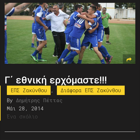
Γ΄ εθνική ερχόμαστε!!!
ΕΠΣ Ζακύνθου
,
Διάφορα ΕΠΣ Ζακύνθου
By
Δημήτρης Πέττας
Μάι 28, 2014
Ένα σχόλιο