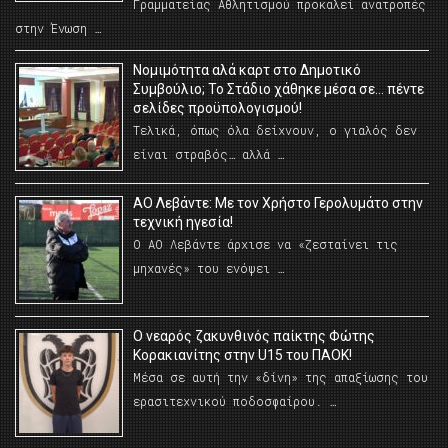
Γραμματείας Αθλητισμού προκαλεί ανατροπές
στην Ένωση …
Νομιμότητα αλά καρτ στο Δημοτικό
Συμβούλιο; Το Στάδιο χάθηκε μέσα σε… πέντε
σελίδες προϋπολογισμού!
Τελικά, όπως όλα δείχνουν, ο γιαλός δεν
είναι στραβός… αλλά …
ΑΟ Λεβάντε: Με τον Χρήστο Γερολυμάτο στην
τεχνική ηγεσία!
Ο ΑΟ Λεβάντε άρχισε να «ζεσταίνει τις
μηχανές» του ενόψει …
O νεαρός ζακυνθινός παίκτης Φώτης
Κορακιανίτης στην U15 του ΠΑΟΚ!
Μέσα σε αυτή την «δίνη» της απαξίωσης του
ερασιτεχνικού ποδοσφαίρου. …