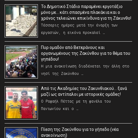
Το Δημοτικό Στάδιο παραμένει εργοτάξιο
μόνο με… κάτι σπασμένα πλακάκια και ο
χρόνος τελειώνει επικίνδυνα για τη Ζάκυνθο!
Τέσσερις ημέρες μετά την έναρξη των
εργασιών, η εικόνα προκαλεί …
Πυρ ομαδόν από Βετεράνους και
οργανωμένους της Ζακύνθου για το θέμα του
γηπέδου!
Η μια ανακοίνωση διαδέχεται την άλλη στο
νησί της Ζακύνθου …
Από τις Ακαδημίες του Ζακυνθιακού… ξανά
μαζί ως αντίπαλοι με ιστορικές ομάδες!
Ο Ραφαήλ Πέττας με τη φανέλα του
Πανιωνίου και ο …
Πίεση της Ζακύνθου για το γήπεδο (νέα
ανακοίνωση)