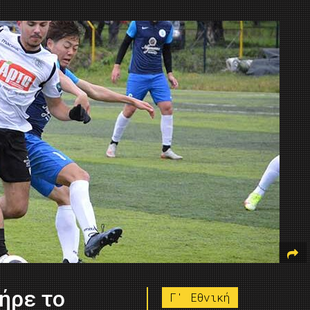
Πήρε το
Γ' Εθνική