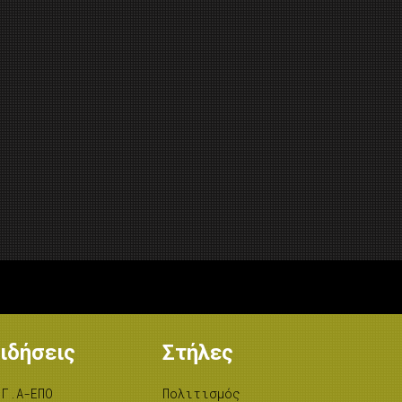
ιδήσεις
Στήλες
.Γ.Α-ΕΠΟ
Πολιτισμός