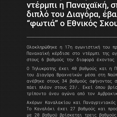
ντέρμπι η Παναχαϊκή, 
διπλό του Διαγόρα, έβ
“φωτιά” ο Εθνικός Σκο
Ολοκληρώθηκε η 17η αγωνιστική του π
Παναχαϊκή κέρδισε στο ντέρμπι της α
στους 6 βαθμούς την διαφορά έχοντας
Ο Τηλυκρατης έχει 40 βαθμούς και η 
του Διαγόρα Βραχνεϊκών μέσα στη Ναύ
ανέβηκε στους 34 βαθμούς αφήνοντας 
πάει πλέον στους 23/. Εκεί όπου βρί
τρίποντο άνευ αγώνα από τον Αμβρακι
Αχέρων Καναλακίου και Παναγρινιακός
Το Καναλάκι έχει 27 βαθμούς και προ
με 20 βαθμού βρίσκεται τρεις βαθμού