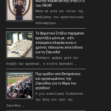
Φώτης Κορακιανίτης στην U15
του ΠΑΟΚ!
Μέσα σε αυτή την «δίνη» της
απαξίωσης του ερασιτεχνικού
ποδοσφαίρου. …
Το Δημοτικό Στάδιο παραμένει
εργοτάξιο μόνο με… κάτι
σπασμένα πλακάκια και ο
χρόνος τελειώνει επικίνδυνα
για τη Ζάκυνθο!
Τέσσερις ημέρες μετά την
έναρξη των εργασιών, η εικόνα προκαλεί …
Πυρ ομαδόν από Βετεράνους
και οργανωμένους της
Ζακύνθου για το θέμα του
γηπέδου!
Η μια ανακοίνωση διαδέχεται
την άλλη στο νησί της
Ζακύνθου …