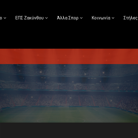
ο
ΕΠΣ Ζακύνθου
Άλλα Σπορ
Κοινωνία
Στήλες