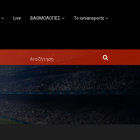
Live
ΒΑΘΜΟΛΟΓΙΕΣ
Το ioniansports