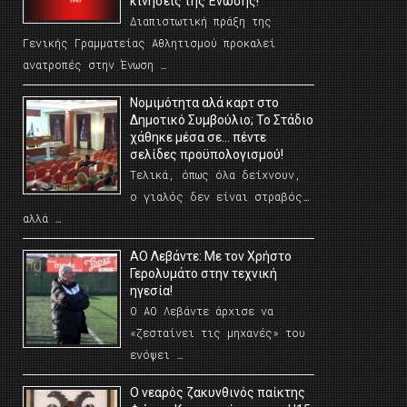
κινήσεις της Ένωσης!
Διαπιστωτική πράξη της
Γενικής Γραμματείας Αθλητισμού προκαλεί
ανατροπές στην Ένωση …
Νομιμότητα αλά καρτ στο
Δημοτικό Συμβούλιο; Το Στάδιο
χάθηκε μέσα σε… πέντε
σελίδες προϋπολογισμού!
Τελικά, όπως όλα δείχνουν,
ο γιαλός δεν είναι στραβός…
αλλά …
ΑΟ Λεβάντε: Με τον Χρήστο
Γερολυμάτο στην τεχνική
ηγεσία!
Ο ΑΟ Λεβάντε άρχισε να
«ζεσταίνει τις μηχανές» του
ενόψει …
O νεαρός ζακυνθινός παίκτης