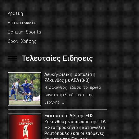
Αρχική
Επικοινωνία
Ionian Sports
Όροι Χρήσης
Τελευταίες Ειδήσεις
Λευκή-φιλική ισοπαλία η
Ζάκυνθος με ΑΕΛ (0-0)
Η Ζάκυνθος έδωσε το πρώτο
δυνατό φιλικό τεστ της
θερινής …
Έκπτωτο το Δ.Σ. της ΕΠΣ
Ζακύνθου με απόφαση της ΓΓΑ
– Στο προσκήνιο η καταγγελία
Ραυτόπουλου και οι επόμενες