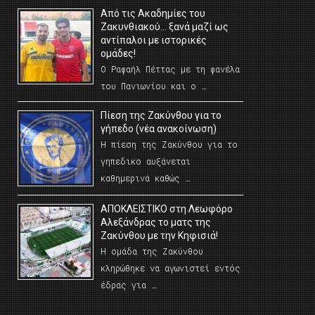
Από τις Ακαδημίες του
Ζακυνθιακού… ξανά μαζί ως
αντίπαλοι με ιστορικές
ομάδες!
Ο Ραφαήλ Πέττας με τη φανέλα
του Πανιωνίου και ο …
Πίεση της Ζακύνθου για το
γήπεδο (νέα ανακοίνωση)
Η πίεση της Ζακύνθου για το
γηπεδικο αυξάνεται
καθημερινά καθώς …
AΠΟΚΛΕΙΣΤΙΚΟ στη Λεωφόρο
Αλεξάνδρας το ματς της
Ζακύνθου με την Κηφισιά!
Η ομάδα της Ζακύνθου
κληρώθηκε να αγωνιστεί εντός
έδρας για …