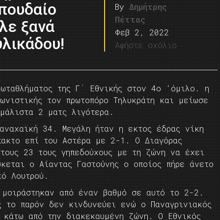
σπουδαίο
By
Δημήτρης
Πέττας
αλε ξανά
Φεβ 2, 2022
υλικάδου!
Αφήστε σχόλιο
ρωταθλήματος της Γ΄ Εθνικής στον 4ο ‘όμιλο. η
γωνιστικής τον πρωτοπόρο Τηλυκράτη και μείωσε
 μάλιστα 2 ματς λιγότερα.
Παναχαϊκή 34. Μεγάλη ήταν η εκτος έδρας νίκη
πακτο επί του Αστέρα με 2-1. Ο Διαγόρας
στους 23 τους γηπεδούχους με τη ζώνη να έχει
σκεται ο Αίαντας Γαστούνης ο οποίος πήρε άνετο
κό Λουτρού.
 μοιράστηκαν από έναν βαθμό σε αυτό το 2-2.
ς το παρόν δεν κινδυνεύει ενώ ο Παναγρινιακός
ς κάτω από την διακεκαυμένη ζώνη. Ο Εθνικός