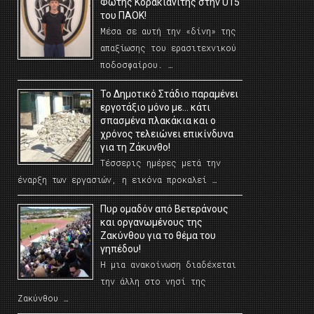
Φώτης Κορακιανίτης στην U15
του ΠΑΟΚ!
Μέσα σε αυτή την «δίνη» της
απαξίωσης του ερασιτεχνικού
ποδοσφαίρου. …
Το Δημοτικό Στάδιο παραμένει
εργοτάξιο μόνο με… κάτι
σπασμένα πλακάκια και ο
χρόνος τελειώνει επικίνδυνα
για τη Ζάκυνθο!
Τέσσερις ημέρες μετά την
έναρξη των εργασιών, η εικόνα προκαλεί …
Πυρ ομαδόν από Βετεράνους
και οργανωμένους της
Ζακύνθου για το θέμα του
γηπέδου!
Η μια ανακοίνωση διαδέχεται
την άλλη στο νησί της
Ζακύνθου …