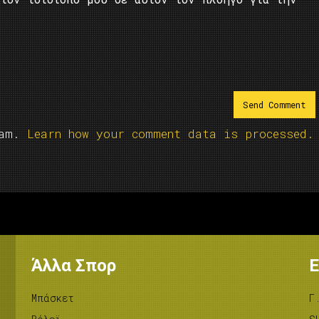
pam.
Learn how your comment data is processed.
Άλλα Σπορ
Ε
Μπάσκετ
Γ