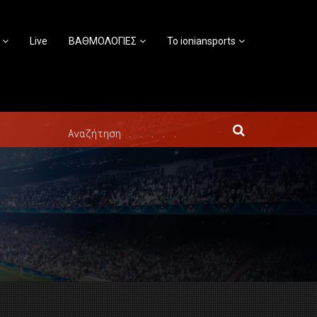
Live
ΒΑΘΜΟΛΟΓΙΕΣ
Το ioniansports