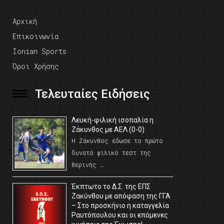
Αρχική
Επικοινωνία
Ionian Sports
Όροι Χρήσης
Τελευταίες Ειδήσεις
Λευκή-φιλική ισοπαλία η
Ζάκυνθος με ΑΕΛ (0-0)
Η Ζάκυνθος έδωσε το πρώτο
δυνατό φιλικό τεστ της
θερινής …
Έκπτωτο το Δ.Σ. της ΕΠΣ
Ζακύνθου με απόφαση της ΓΓΑ
– Στο προσκήνιο η καταγγελία
Ραυτόπουλου και οι επόμενες