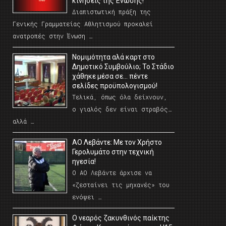
κινήσεις της Ένωσης!
Διαπιστωτική πράξη της
Γενικής Γραμματείας Αθλητισμού προκαλεί
ανατροπές στην Ένωση …
Νομιμότητα αλά καρτ στο
Δημοτικό Συμβούλιο; Το Στάδιο
χάθηκε μέσα σε… πέντε
σελίδες προϋπολογισμού!
Τελικά, όπως όλα δείχνουν,
ο γιαλός δεν είναι στραβός…
αλλά …
ΑΟ Λεβάντε: Με τον Χρήστο
Γερολυμάτο στην τεχνική
ηγεσία!
Ο ΑΟ Λεβάντε άρχισε να
«ζεσταίνει τις μηχανές» του
ενόψει …
O νεαρός ζακυνθινός παίκτης