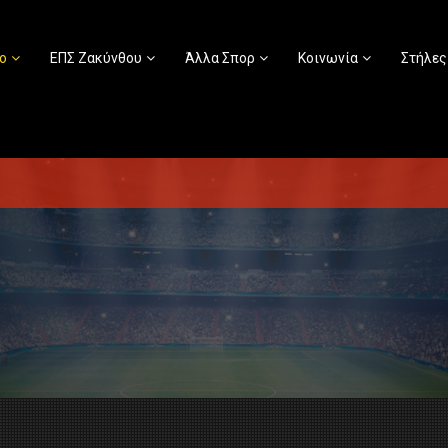
ο
ΕΠΣ Ζακύνθου
Άλλα Σπορ
Κοινωνία
Στήλες