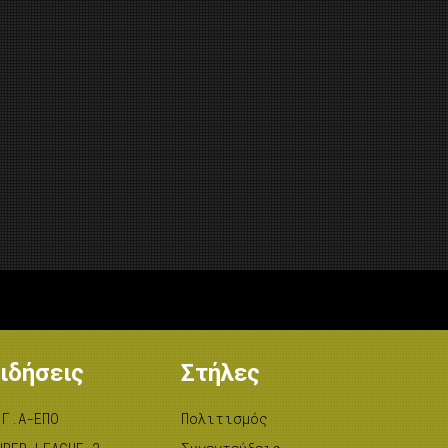
ιδήσεις
Στήλες
.Γ.Α-ΕΠΟ
Πολιτισμός