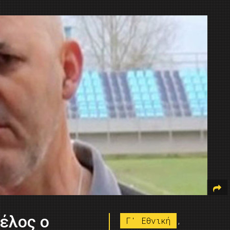
Τέλος ο
Γ' Εθνική
,