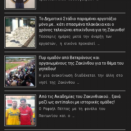
Το Δημοτικό Στάδιο παραμένει εργοτάξιο
μόνο με… κάτι σπασμένα πλακάκια και ο
χρόνος τελειώνει επικίνδυνα για τη Ζάκυνθο!
Τέσσερις ημέρες μετά την έναρξη των
εργασιών, η εικόνα προκαλεί …
Πυρ ομαδόν από Βετεράνους και
οργανωμένους της Ζακύνθου για το θέμα του
γηπέδου!
Η μια ανακοίνωση διαδέχεται την άλλη στο
νησί της Ζακύνθου …
Από τις Ακαδημίες του Ζακυνθιακού… ξανά
μαζί ως αντίπαλοι με ιστορικές ομάδες!
Ο Ραφαήλ Πέττας με τη φανέλα του
Πανιωνίου και ο …