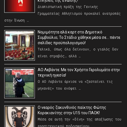
κινήσεις της Ένωσης!
Διαπιστωτική πράξη της Γενικής
Γραμματείας Αθλητισμού προκαλεί ανατροπές
στην Ένωση …
Νομιμότητα αλά καρτ στο Δημοτικό
Συμβούλιο; Το Στάδιο χάθηκε μέσα σε… πέντε
σελίδες προϋπολογισμού!
Τελικά, όπως όλα δείχνουν, ο γιαλός δεν
είναι στραβός… αλλά …
ΑΟ Λεβάντε: Με τον Χρήστο Γερολυμάτο στην
τεχνική ηγεσία!
Ο ΑΟ Λεβάντε άρχισε να «ζεσταίνει τις
μηχανές» του ενόψει …
O νεαρός ζακυνθινός παίκτης Φώτης
Κορακιανίτης στην U15 του ΠΑΟΚ!
Μέσα σε αυτή την «δίνη» της απαξίωσης του
ερασιτεχνικού ποδοσφαίρου. …