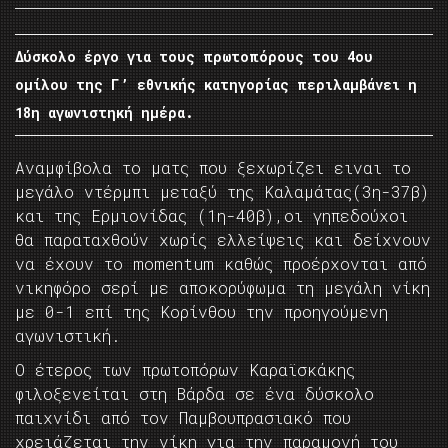
Δύσκολο έργο για τους πρωτοπόρους του 4ου
ομίλου της Γ’ εθνικής κατηγορίας περιλαμβάνει η
18η αγωνιστηκή ημέρα.
Αναμφίβολα το ματς που ξεχωρίζει ειναι το
μεγάλο ντέρμπι μεταξύ της Καλαμάτας(3η-37β)
και της Ερμιονίδας (1η-40β),οι γηπεδούχοι
θα παραταχθούν χωρίς ελλείψεις και δείχνουν
να έχουν το momentum καθώς προέρχονται από
νικηφόρο σερί με αποκορύφωμα τη μεγάλη νίκη
με 0-1 επί της Κορίνθου την προηγούμενη
αγωνιστική.
Ο έτερος των πρωτοπόρων Καραϊσκάκης
φιλοξενείται στη Βάρδα σε ένα δύσκολο
παιχνίδι από τον Παμβουπρασιακό που
χρειάζεται την νίκη για την παραμονή του