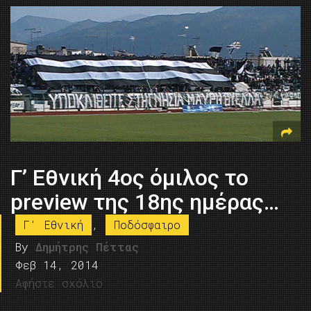
Γ’ Εθνική 4ος όμιλος το
preview της 18ης ημέρας…
Γ' Εθνική
,
Ποδόσφαιρο
By
Δημήτρης Πέττας
Φεβ 14, 2014
Αφήστε σχόλιο