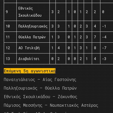
Εθνικός
9
3
2
1
0
1
2
2
0
Σκουλικάδου
10
Παλληξουριακός
3
3
1
0
2
3
4
-1
11
Θύελλα Πατρών
1
3
0
1
2
3
7
-4
12
ΑΟ Τσιλιβή
1
4
0
1
3
1
8
-7
13
Διαβολίτσι
0
2
0
0
2
1
4
-3
Επόμενη 5η αγωνιστική
Παναιγιάλειος – Αίας Γαστούνης
Παλληξουριακός – Θύελλα Πατρών
Εθνικός Σκουλικάδου – Ζάκυνθος
Πάμισος Μεσσήνης – Ναυπακτιακός Αστέρας