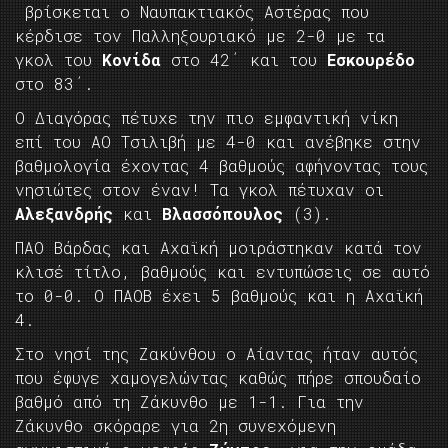
βρίσκεται ο Ναυπακτιακός Αστέρας που
κέρδισε τον Παλληξουριακό με 2-0 με τα
γκολ του
Κονίδα
στο 42΄ και του
Εσκουρέδο
στο 83΄.
Ο Διαγόρας πέτυχε την πιο εμφαντική νίκη
επί του ΑΟ Τσιλιβή με 4-0 και ανέβηκε στην
βαθμολογία έχοντας 4 βαθμούς αφήνοντας τους
νησιώτες στον έναν! Τα γκολ πέτυχαν οι
Αλεξανδρής
και
Βλασσόπουλος
(3).
ΠΑΟ Βάρδας και Αχαϊκή μοιράστηκαν κατά τον
κλισέ τίτλο, βαθμούς και εντυπώσεις σε αυτό
το 0-0. Ο ΠΑΟΒ έχει 5 βαθμούς και η Αχαϊκή
4.
Στο νησί της Ζακύνθου ο Αίαντας ήταν αυτός
που έφυγε χαμογελώντας καθώς πήρε σπουδαίο
βαθμό από τη Ζάκυνθο με 1-1. Για την
Ζάκυνθο σκόραρε για 2η συνεχόμενη