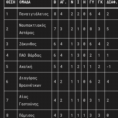
ΘΈΣΗ
ΟΜΆΔΑ
Β
ΑΓ.
Ν
Ι
Η
ΓΥ
ΓΚ
ΔΙΑΦ.
1
Παναιγιάλειος
8
4
2
2
0
6
4
2
Ναυπακτιακός
2
7
3
2
1
0
8
3
5
Αστέρας
3
Ζάκυνθος
6
4
1
3
0
6
4
2
4
ΠΑΟ Βάρδας
6
4
1
3
0
2
1
1
5
Αχαϊκή
5
4
1
2
1
1
2
-1
Διαγόρας
6
4
2
1
1
0
6
2
4
Βραχνέικων
Αίας
7
4
2
1
1
0
3
1
2
Γαστούνης
8
Πάμισος
4
3
1
1
1
3
3
0