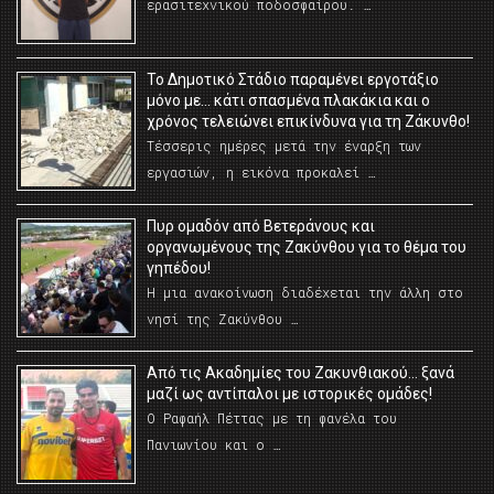
ερασιτεχνικού ποδοσφαίρου. …
Το Δημοτικό Στάδιο παραμένει εργοτάξιο
μόνο με… κάτι σπασμένα πλακάκια και ο
χρόνος τελειώνει επικίνδυνα για τη Ζάκυνθο!
Τέσσερις ημέρες μετά την έναρξη των
εργασιών, η εικόνα προκαλεί …
Πυρ ομαδόν από Βετεράνους και
οργανωμένους της Ζακύνθου για το θέμα του
γηπέδου!
Η μια ανακοίνωση διαδέχεται την άλλη στο
νησί της Ζακύνθου …
Από τις Ακαδημίες του Ζακυνθιακού… ξανά
μαζί ως αντίπαλοι με ιστορικές ομάδες!
Ο Ραφαήλ Πέττας με τη φανέλα του
Πανιωνίου και ο …