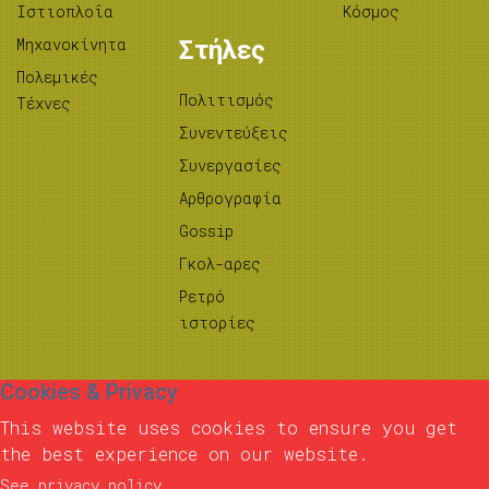
Ιστιοπλοΐα
Κόσμος
Μηχανοκίνητα
Στήλες
Πολεμικές
Πολιτισμός
Τέχνες
Συνεντεύξεις
Συνεργασίες
Αρθρογραφία
Gossip
Γκολ-αρες
Ρετρό
ιστορίες
Cookies & Privacy
This website uses cookies to ensure you get
the best experience on our website.
See privacy policy