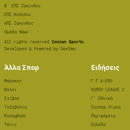
B’ ΕΠΣ Ζακύνθου
ΕΠΣ Κύπελλο
ΑΠΣ Ζάκυνθος
Ομάδα Νέων
All rights reserved
Ionian Sports
.
Developed & Powered by
GeeSmo
.
Άλλα Σπορ
Ειδήσεις
Μπάσκετ
Γ.Γ.Α-ΕΠΟ
Βόλεϊ
SUPER LEAGUE 2
Στίβος
Γ’ Εθνική
Tοξοβολία
Σούπερ Λίγκα
Κολύμβηση
Περιφέρεια
Τένις
Ελλάδα