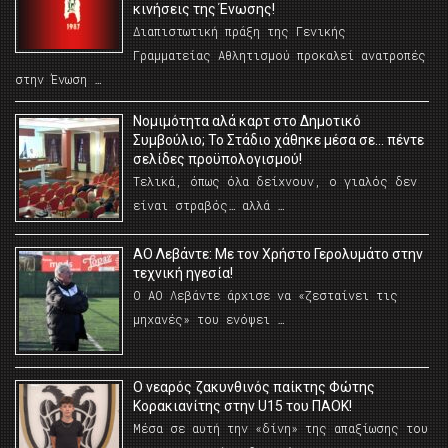
κινήσεις της Ένωσης!
Διαπιστωτική πράξη της Γενικής
Γραμματείας Αθλητισμού προκαλεί ανατροπές
στην Ένωση …
Νομιμότητα αλά καρτ στο Δημοτικό
Συμβούλιο; Το Στάδιο χάθηκε μέσα σε… πέντε
σελίδες προϋπολογισμού!
Τελικά, όπως όλα δείχνουν, ο γιαλός δεν
είναι στραβός… αλλά …
ΑΟ Λεβάντε: Με τον Χρήστο Γερολυμάτο στην
τεχνική ηγεσία!
Ο ΑΟ Λεβάντε άρχισε να «ζεσταίνει τις
μηχανές» του ενόψει …
O νεαρός ζακυνθινός παίκτης Φώτης
Κορακιανίτης στην U15 του ΠΑΟΚ!
Μέσα σε αυτή την «δίνη» της απαξίωσης του