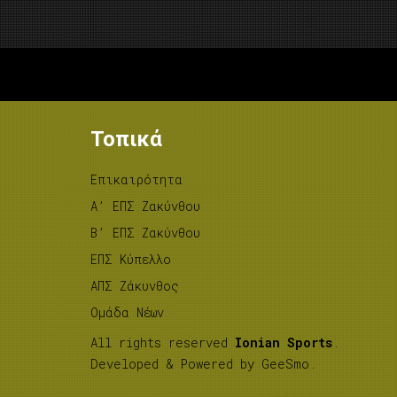
Τοπικά
Επικαιρότητα
A’ ΕΠΣ Ζακύνθου
B’ ΕΠΣ Ζακύνθου
ΕΠΣ Κύπελλο
ΑΠΣ Ζάκυνθος
Ομάδα Νέων
All rights reserved
Ionian Sports
.
Developed & Powered by
GeeSmo
.