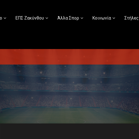
ο
ΕΠΣ Ζακύνθου
Άλλα Σπορ
Κοινωνία
Στήλες