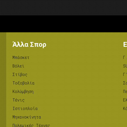
Άλλα Σπορ
Ε
Μπάσκετ
Γ
Βόλεϊ
S
Στίβος
Γ
Tοξοβολία
Σ
Κολύμβηση
Π
Τένις
Ε
Ιστιοπλοΐα
Κ
Μηχανοκίνητα
Πολεμικές Τέχνες