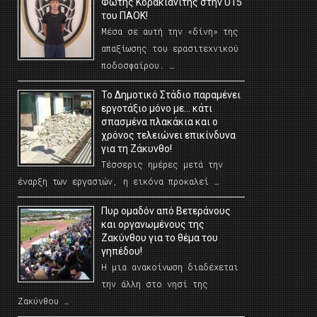
Φώτης Κορακιανίτης στην U15
του ΠΑΟΚ!
Μέσα σε αυτή την «δίνη» της
απαξίωσης του ερασιτεχνικού
ποδοσφαίρου. …
Το Δημοτικό Στάδιο παραμένει
εργοτάξιο μόνο με… κάτι
σπασμένα πλακάκια και ο
χρόνος τελειώνει επικίνδυνα
για τη Ζάκυνθο!
Τέσσερις ημέρες μετά την
έναρξη των εργασιών, η εικόνα προκαλεί …
Πυρ ομαδόν από Βετεράνους
και οργανωμένους της
Ζακύνθου για το θέμα του
γηπέδου!
Η μια ανακοίνωση διαδέχεται
την άλλη στο νησί της
Ζακύνθου …