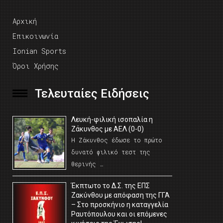
Αρχική
Επικοινωνία
Ionian Sports
Όροι Χρήσης
Τελευταίες Ειδήσεις
Λευκή-φιλική ισοπαλία η
Ζάκυνθος με ΑΕΛ (0-0)
Η Ζάκυνθος έδωσε το πρώτο
δυνατό φιλικό τεστ της
θερινής …
Έκπτωτο το Δ.Σ. της ΕΠΣ
Ζακύνθου με απόφαση της ΓΓΑ
– Στο προσκήνιο η καταγγελία
Ραυτόπουλου και οι επόμενες