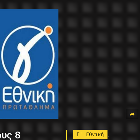
ους 8
Γ' Εθνική
,