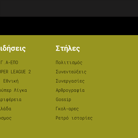
ιδήσεις
Στήλες
.Γ.Α-ΕΠΟ
Πολιτισμός
UPER LEAGUE 2
Συνεντεύξεις
’ Εθνική
Συνεργασίες
ούπερ Λίγκα
Αρθρογραφία
εριφέρεια
Gossip
λλάδα
Γκολ-αρες
όσμος
Ρετρό ιστορίες