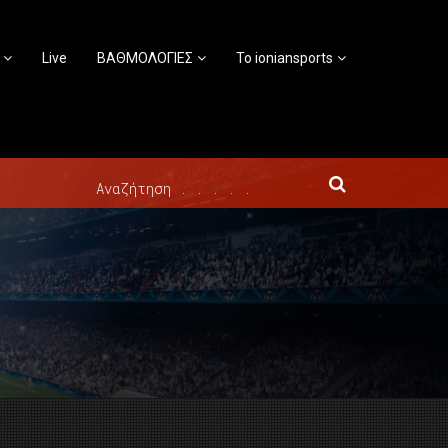
Live
ΒΑΘΜΟΛΟΓΙΕΣ
Το ioniansports