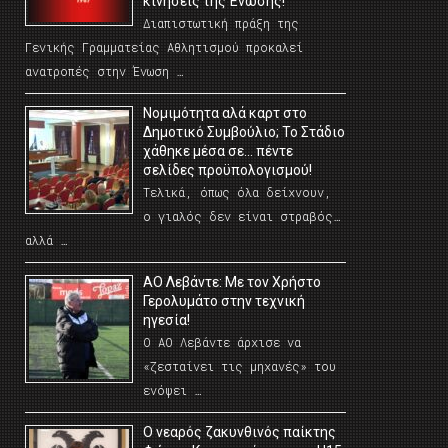
κινήσεις της Ένωσης!
Διαπιστωτική πράξη της
Γενικής Γραμματείας Αθλητισμού προκαλεί
ανατροπές στην Ένωση …
Νομιμότητα αλά καρτ στο
Δημοτικό Συμβούλιο; Το Στάδιο
χάθηκε μέσα σε… πέντε
σελίδες προϋπολογισμού!
Τελικά, όπως όλα δείχνουν,
ο γιαλός δεν είναι στραβός…
αλλά …
ΑΟ Λεβάντε: Με τον Χρήστο
Γερολυμάτο στην τεχνική
ηγεσία!
Ο ΑΟ Λεβάντε άρχισε να
«ζεσταίνει τις μηχανές» του
ενόψει …
O νεαρός ζακυνθινός παίκτης