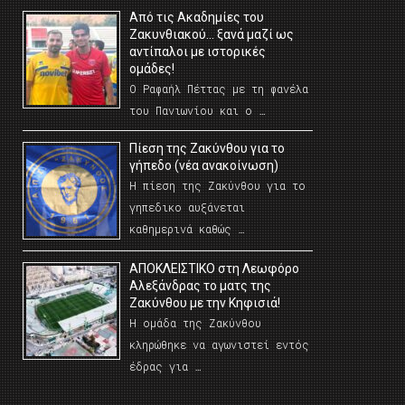
Από τις Ακαδημίες του
Ζακυνθιακού… ξανά μαζί ως
αντίπαλοι με ιστορικές
ομάδες!
Ο Ραφαήλ Πέττας με τη φανέλα
του Πανιωνίου και ο …
Πίεση της Ζακύνθου για το
γήπεδο (νέα ανακοίνωση)
Η πίεση της Ζακύνθου για το
γηπεδικο αυξάνεται
καθημερινά καθώς …
AΠΟΚΛΕΙΣΤΙΚΟ στη Λεωφόρο
Αλεξάνδρας το ματς της
Ζακύνθου με την Κηφισιά!
Η ομάδα της Ζακύνθου
κληρώθηκε να αγωνιστεί εντός
έδρας για …