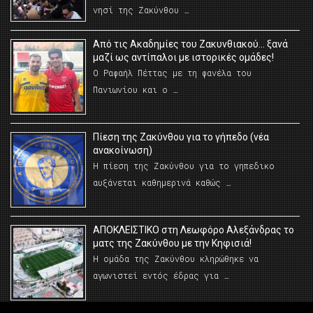
νησί της Ζακύνθου …
Από τις Ακαδημίες του Ζακυνθιακού… ξανά
μαζί ως αντίπαλοι με ιστορικές ομάδες!
Ο Ραφαήλ Πέττας με τη φανέλα του
Πανιωνίου και ο …
Πίεση της Ζακύνθου για το γήπεδο (νέα
ανακοίνωση)
Η πίεση της Ζακύνθου για το γηπεδικο
αυξάνεται καθημερινά καθώς …
AΠΟΚΛΕΙΣΤΙΚΟ στη Λεωφόρο Αλεξάνδρας το
ματς της Ζακύνθου με την Κηφισιά!
Η ομάδα της Ζακύνθου κληρώθηκε να
αγωνιστεί εντός έδρας για …