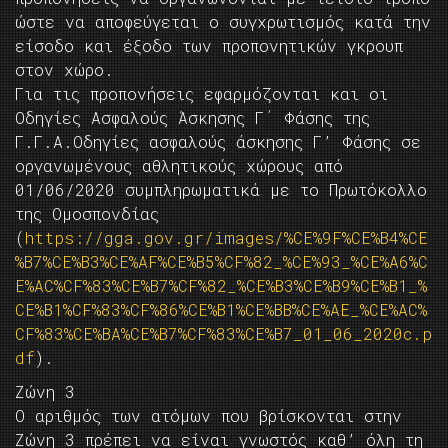
ώστε να αποφεύγεται ο συγχρωτισμός κατά την
είσοδο και έξοδο των προπονητικών γκρουπ
στον χώρο.
Για τις προπονήσεις εφαρμόζονται και οι
Οδηγίες Ασφαλούς Άσκησης Γ΄ Φάσης της
Γ.Γ.Α.Oδηγίες ασφαλούς άσκησης Γ’ Φάσης σε
οργανωμένους αθλητικούς χώρους από
01/06/2020 συμπληρωματικά με το Πρωτόκολλο
της Ομοσπονδίας
(
https://gga.gov.gr/images/%CE%9F%CE%B4%CE
%B7%CE%B3%CE%AF%CE%B5%CF%82_%CE%93_%CE%A6%C
E%AC%CF%83%CE%B7%CF%82_%CE%B3%CE%B9%CE%B1_%
CE%B1%CF%83%CF%86%CE%B1%CE%BB%CE%AE_%CE%AC%
CF%83%CE%BA%CE%B7%CF%83%CE%B7_01_06_2020c.p
df
).
Ζώνη 3
Ο αριθμός των ατόμων που βρίσκονται στην
Ζώνη 3 πρέπει να είναι γνωστός καθ’ όλη τη