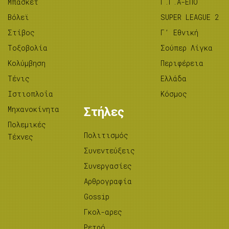
Μπάσκετ
Γ.Γ.Α-ΕΠΟ
Βόλεϊ
SUPER LEAGUE 2
Στίβος
Γ’ Εθνική
Tοξοβολία
Σούπερ Λίγκα
Κολύμβηση
Περιφέρεια
Τένις
Ελλάδα
Ιστιοπλοΐα
Κόσμος
Μηχανοκίνητα
Στήλες
Πολεμικές
Πολιτισμός
Τέχνες
Συνεντεύξεις
Συνεργασίες
Αρθρογραφία
Gossip
Γκολ-αρες
Ρετρό