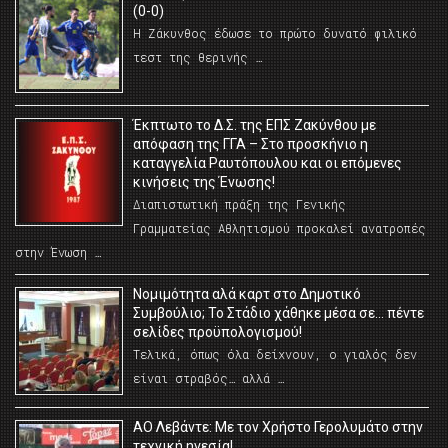
(0-0)
Η Ζάκυνθος έδωσε το πρώτο δυνατό φιλικό
τεστ της θερινής …
Έκπτωτο το Δ.Σ. της ΕΠΣ Ζακύνθου με
απόφαση της ΓΓΑ – Στο προσκήνιο η
καταγγελία Ραυτόπουλου και οι επόμενες
κινήσεις της Ένωσης!
Διαπιστωτική πράξη της Γενικής
Γραμματείας Αθλητισμού προκαλεί ανατροπές
στην Ένωση …
Νομιμότητα αλά καρτ στο Δημοτικό
Συμβούλιο; Το Στάδιο χάθηκε μέσα σε… πέντε
σελίδες προϋπολογισμού!
Τελικά, όπως όλα δείχνουν, ο γιαλός δεν
είναι στραβός… αλλά …
ΑΟ Λεβάντε: Με τον Χρήστο Γερολυμάτο στην
τεχνική ηγεσία!