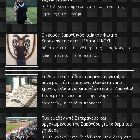
Ο ΑΟ Λεβάντε άρχισε να «ζεσταίνει τις
μηχανές» του ενόψει …
O νεαρός ζακυνθινός παίκτης Φώτης
Κορακιανίτης στην U15 του ΠΑΟΚ!
Μέσα σε αυτή την «δίνη» της απαξίωσης του
ερασιτεχνικού ποδοσφαίρου. …
Το Δημοτικό Στάδιο παραμένει εργοτάξιο
μόνο με… κάτι σπασμένα πλακάκια και ο
χρόνος τελειώνει επικίνδυνα για τη Ζάκυνθο!
Τέσσερις ημέρες μετά την έναρξη των
εργασιών, η εικόνα προκαλεί …
Πυρ ομαδόν από Βετεράνους και
οργανωμένους της Ζακύνθου για το θέμα του
γηπέδου!
Η μια ανακοίνωση διαδέχεται την άλλη στο