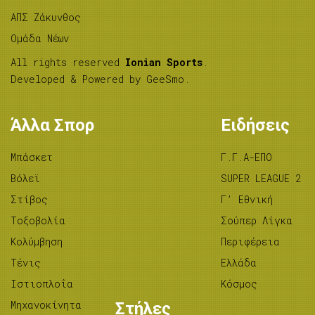
ΑΠΣ Ζάκυνθος
Ομάδα Νέων
All rights reserved
Ionian Sports
.
Developed & Powered by
GeeSmo
.
Άλλα Σπορ
Ειδήσεις
Μπάσκετ
Γ.Γ.Α-ΕΠΟ
Βόλεϊ
SUPER LEAGUE 2
Στίβος
Γ’ Εθνική
Tοξοβολία
Σούπερ Λίγκα
Κολύμβηση
Περιφέρεια
Τένις
Ελλάδα
Ιστιοπλοΐα
Κόσμος
Μηχανοκίνητα
Στήλες