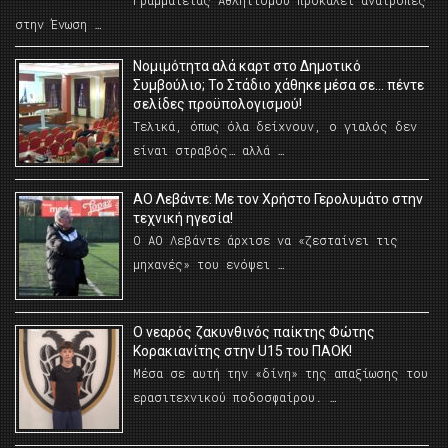
Γραμματείας Αθλητισμού προκαλεί ανατροπές
στην Ένωση …
Νομιμότητα αλά καρτ στο Δημοτικό
Συμβούλιο; Το Στάδιο χάθηκε μέσα σε… πέντε
σελίδες προϋπολογισμού!
Τελικά, όπως όλα δείχνουν, ο γιαλός δεν
είναι στραβός… αλλά …
ΑΟ Λεβάντε: Με τον Χρήστο Γερολυμάτο στην
τεχνική ηγεσία!
Ο ΑΟ Λεβάντε άρχισε να «ζεσταίνει τις
μηχανές» του ενόψει …
O νεαρός ζακυνθινός παίκτης Φώτης
Κορακιανίτης στην U15 του ΠΑΟΚ!
Μέσα σε αυτή την «δίνη» της απαξίωσης του
ερασιτεχνικού ποδοσφαίρου. …