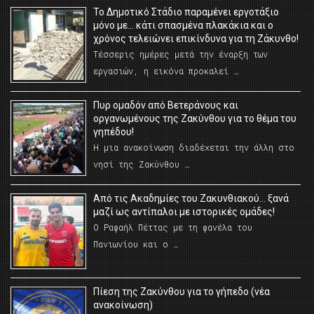
Το Δημοτικό Στάδιο παραμένει εργοτάξιο
μόνο με… κάτι σπασμένα πλακάκια και ο
χρόνος τελειώνει επικίνδυνα για τη Ζάκυνθο!
Τέσσερις ημέρες μετά την έναρξη των
εργασιών, η εικόνα προκαλεί …
Πυρ ομαδόν από Βετεράνους και
οργανωμένους της Ζακύνθου για το θέμα του
γηπέδου!
Η μια ανακοίνωση διαδέχεται την άλλη στο
νησί της Ζακύνθου …
Από τις Ακαδημίες του Ζακυνθιακού… ξανά
μαζί ως αντίπαλοι με ιστορικές ομάδες!
Ο Ραφαήλ Πέττας με τη φανέλα του
Πανιωνίου και ο …
Πίεση της Ζακύνθου για το γήπεδο (νέα
ανακοίνωση)