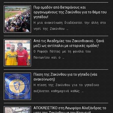
Πυρ ομαδόν από Βετεράνους και
οργανωμένους της Ζακύνθου για το θέμα του
γηπέδου!
Η μια ανακοίνωση διαδέχεται την άλλη στο
νησί της Ζακύνθου …
Από τις Ακαδημίες του Ζακυνθιακού… ξανά
μαζί ως αντίπαλοι με ιστορικές ομάδες!
Ο Ραφαήλ Πέττας με τη φανέλα του
Πανιωνίου και ο …
Πίεση της Ζακύνθου για το γήπεδο (νέα
ανακοίνωση)
Η πίεση της Ζακύνθου για το γηπεδικο
αυξάνεται καθημερινά καθώς …
AΠΟΚΛΕΙΣΤΙΚΟ στη Λεωφόρο Αλεξάνδρας το
ματς της Ζακύνθου με την Κηφισιά!