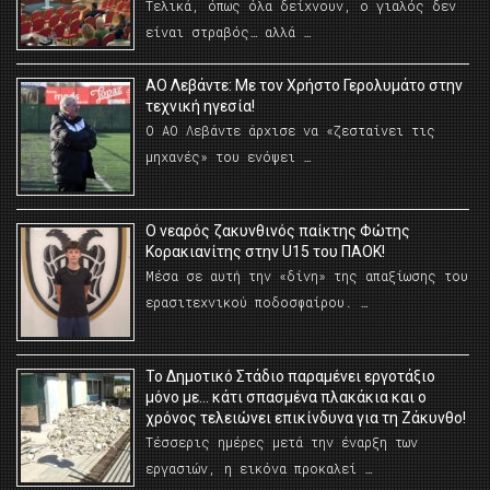
Τελικά, όπως όλα δείχνουν, ο γιαλός δεν
είναι στραβός… αλλά …
ΑΟ Λεβάντε: Με τον Χρήστο Γερολυμάτο στην
τεχνική ηγεσία!
Ο ΑΟ Λεβάντε άρχισε να «ζεσταίνει τις
μηχανές» του ενόψει …
O νεαρός ζακυνθινός παίκτης Φώτης
Κορακιανίτης στην U15 του ΠΑΟΚ!
Μέσα σε αυτή την «δίνη» της απαξίωσης του
ερασιτεχνικού ποδοσφαίρου. …
Το Δημοτικό Στάδιο παραμένει εργοτάξιο
μόνο με… κάτι σπασμένα πλακάκια και ο
χρόνος τελειώνει επικίνδυνα για τη Ζάκυνθο!
Τέσσερις ημέρες μετά την έναρξη των
εργασιών, η εικόνα προκαλεί …