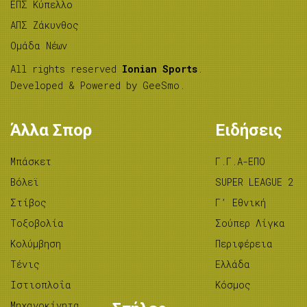
ΕΠΣ Κύπελλο
ΑΠΣ Ζάκυνθος
Ομάδα Νέων
All rights reserved
Ionian Sports
.
Developed & Powered by
GeeSmo
.
Άλλα Σπορ
Ειδήσεις
Μπάσκετ
Γ.Γ.Α-ΕΠΟ
Βόλεϊ
SUPER LEAGUE 2
Στίβος
Γ’ Εθνική
Tοξοβολία
Σούπερ Λίγκα
Κολύμβηση
Περιφέρεια
Τένις
Ελλάδα
Ιστιοπλοΐα
Κόσμος
Μηχανοκίνητα