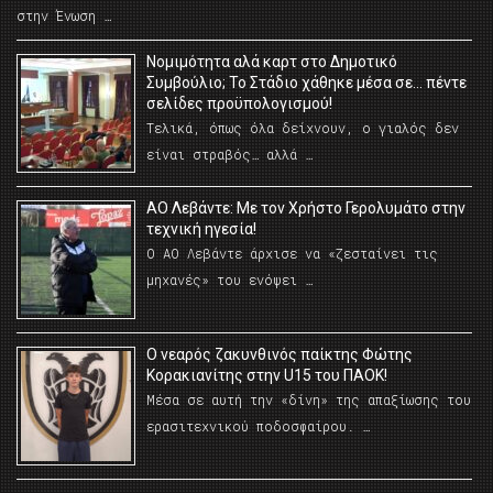
στην Ένωση …
Νομιμότητα αλά καρτ στο Δημοτικό
Συμβούλιο; Το Στάδιο χάθηκε μέσα σε… πέντε
σελίδες προϋπολογισμού!
Τελικά, όπως όλα δείχνουν, ο γιαλός δεν
είναι στραβός… αλλά …
ΑΟ Λεβάντε: Με τον Χρήστο Γερολυμάτο στην
τεχνική ηγεσία!
Ο ΑΟ Λεβάντε άρχισε να «ζεσταίνει τις
μηχανές» του ενόψει …
O νεαρός ζακυνθινός παίκτης Φώτης
Κορακιανίτης στην U15 του ΠΑΟΚ!
Μέσα σε αυτή την «δίνη» της απαξίωσης του
ερασιτεχνικού ποδοσφαίρου. …