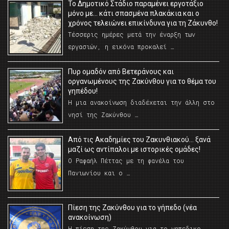
Το Δημοτικό Στάδιο παραμένει εργοτάξιο
μόνο με… κάτι σπασμένα πλακάκια και ο
χρόνος τελειώνει επικίνδυνα για τη Ζάκυνθο!
Τέσσερις ημέρες μετά την έναρξη των
εργασιών, η εικόνα προκαλεί …
Πυρ ομαδόν από Βετεράνους και
οργανωμένους της Ζακύνθου για το θέμα του
γηπέδου!
Η μια ανακοίνωση διαδέχεται την άλλη στο
νησί της Ζακύνθου …
Από τις Ακαδημίες του Ζακυνθιακού… ξανά
μαζί ως αντίπαλοι με ιστορικές ομάδες!
Ο Ραφαήλ Πέττας με τη φανέλα του
Πανιωνίου και ο …
Πίεση της Ζακύνθου για το γήπεδο (νέα
ανακοίνωση)
Η πίεση της Ζακύνθου για το γηπεδικο